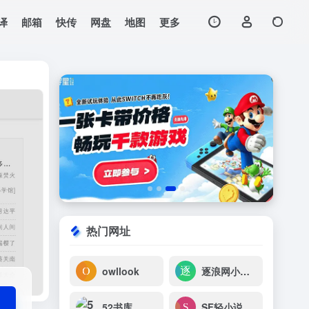
译
邮箱
快传
网盘
地图
更多
打开网站
热门网址
owllook
逐浪网小说网
52书库
SF轻小说