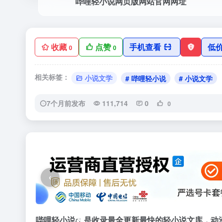
哔哩轻小说网页版网站官网网址
收藏
点赞
手机查看
低
0
0
相关标签：
小说文学
# 哔哩轻小说
# 小说文学
7个月前发布
111,714
0
0
‹
哔哩轻小说
是收录最全更新最快的轻小说文库，动漫