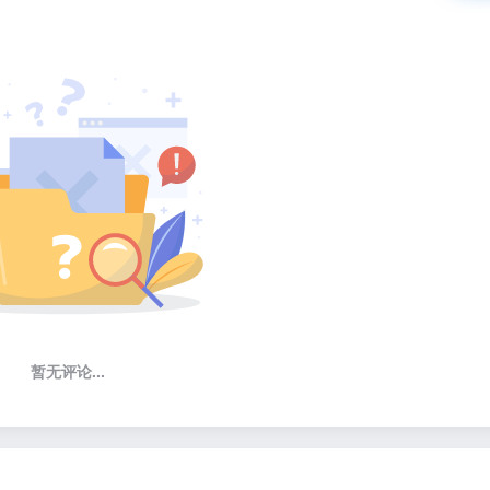
暂无评论...