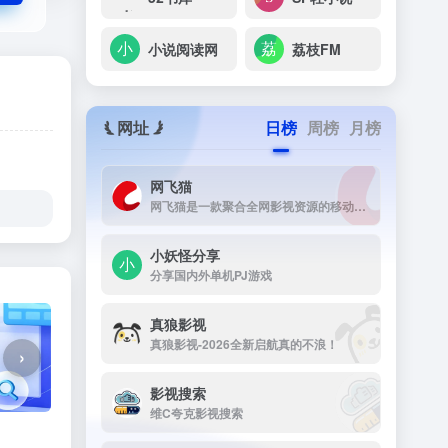
小说阅读网
荔枝FM
网址
日榜
周榜
月榜
网飞猫
网飞猫是一款聚合全网影视资源的移动端播放应用，主打免费、高画...
小妖怪分享
分享国内外单机PJ游戏
真狼影视
真狼影视-2026全新启航真的不浪！
›
影视搜索
维C夸克影视搜索