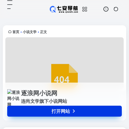
逐浪网小说网
打开网站
连尚文学旗下小说网站
首页
小说文学
正文
•
•
逐浪网小说网
连尚文学旗下小说网站
打开网站