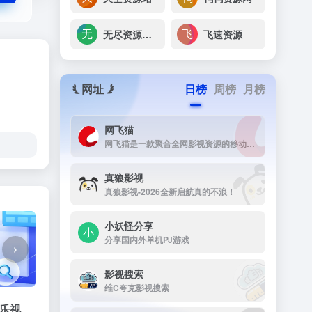
无尽资源采集
飞速资源
网址
日榜
周榜
月榜
网飞猫
网飞猫是一款聚合全网影视资源的移动端播放应用，主打免费、高画...
真狼影视
真狼影视-2026全新启航真的不浪！
小妖怪分享
分享国内外单机PJ游戏
›
影视搜索
维C夸克影视搜索
，乐视