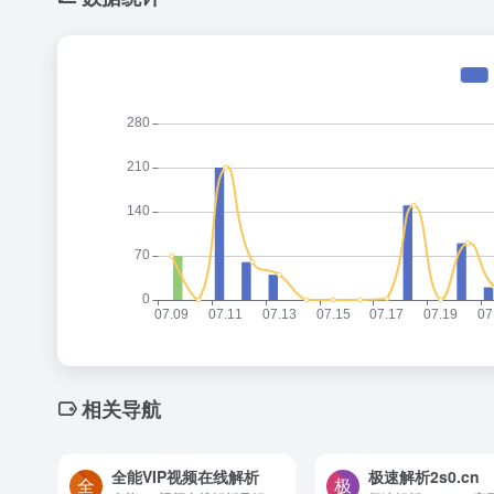
相关导航
全能VIP视频在线解析
极速解析2s0.cn