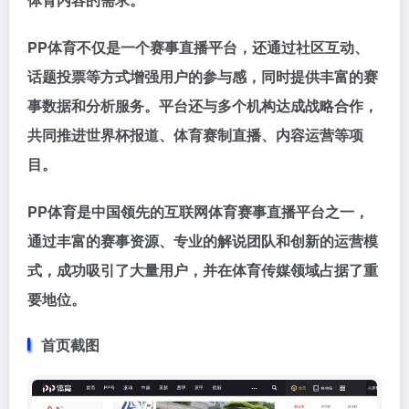
PP体育不仅是一个赛事直播平台，还通过社区互动、
话题投票等方式增强用户的参与感，同时提供丰富的赛
事数据和分析服务。平台还与多个机构达成战略合作，
共同推进世界杯报道、体育赛制直播、内容运营等项
目。
PP体育是中国领先的互联网体育赛事直播平台之一，
通过丰富的赛事资源、专业的解说团队和创新的运营模
式，成功吸引了大量用户，并在体育传媒领域占据了重
要地位。
首页截图