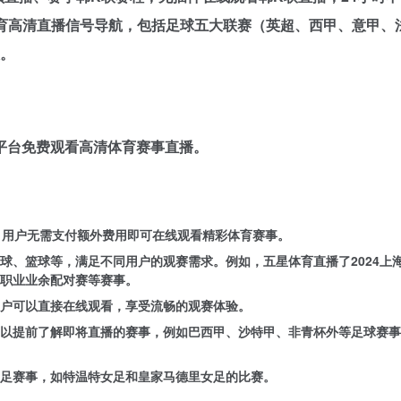
育高清直播信号导航，包括足球五大联赛（英超、西甲、意甲、
放。
平台免费观看高清体育赛事直播。
，用户无需支付额外费用即可在线观看精彩体育赛事。
球、篮球等，满足不同用户的观赛需求。例如，五星体育直播了2024上
职业业余配对赛等赛事。
户可以直接在线观看，享受流畅的观赛体验。
以提前了解即将直播的赛事，例如巴西甲、沙特甲、非青杯外等足球赛事
足赛事，如特温特女足和皇家马德里女足的比赛。