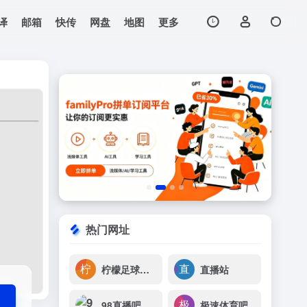
译
邮箱
快传
网盘
地图
更多
打开网站
热门网址
柠檬足球直播
直播站
98直播吧
极速体育吧