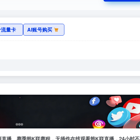
价流量卡
AI账号购买
直播、赛季韩K联赛程，无插件在线观看韩K联直播，24小时