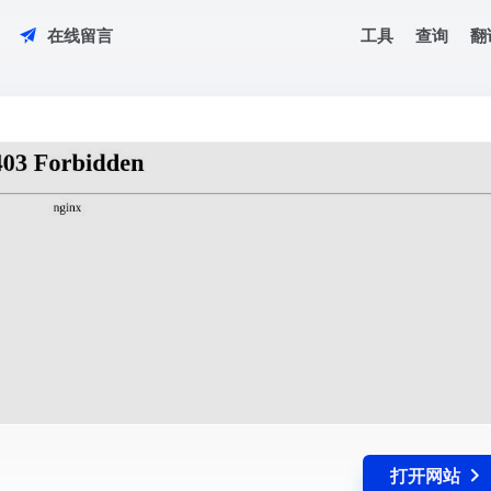
工具
查询
翻
在线留言
打开网站