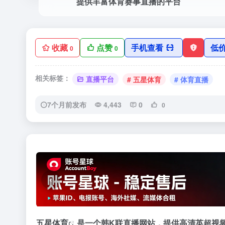
提供丰富体育赛事直播的平台
收藏
点赞
手机查看
低
0
0
相关标签：
直播平台
# 五星体育
# 体育直播
7个月前发布
4,443
0
0
‹
五星体育
是一个韩K联直播网站，提供高清英超视频