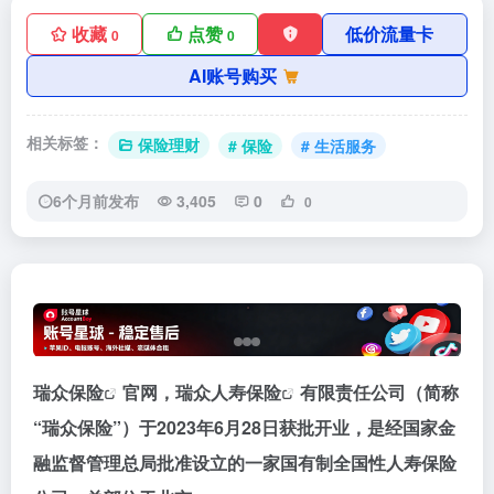
收藏
点赞
低价流量卡
0
0
AI账号购买
相关标签：
保险理财
# 保险
# 生活服务
6个月前发布
3,405
0
0
瑞众
保险
官网，瑞众人寿
保险
有限责任公司（简称
“瑞众保险”）于2023年6月28日获批开业，是经国家金
融监督管理总局批准设立的一家国有制全国性人寿保险