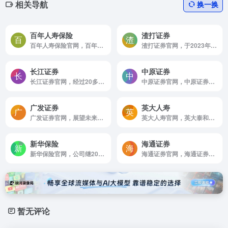
相关导航
换一换
百年人寿保险
渣打证券
百年人寿保险官网，百年人寿保险股份有限公司成立于2009年6月3日，总部位于大连，是东北地区首家中资寿险法人机构。公司注册资本金79，048亿元，已在全国开设20家省级分公司，累计拥有各级分支机构379家，服务网络覆盖全国152个主要城市。
渣打证券官网，于2023年1月经中国证监会核准筹建，5月完成工商设立登记；公司注册地设在北京，注册资本10，5亿元人民币，2023年12月8日获得《经营证券期货业务许可证》。
长江证券
中原证券
长江证券官网，经过20多年坚持不懈的努力，公司已发展成为一家实力雄厚，功能齐全，管理规范，业绩突出的上市金融企业。
中原证券官网，中原证券股份有限公司成立于2002年11月8日，是注册地在河南的法人证券公司和全省资本市场发展的重要载体，也是全国140多家证券公司中第8家同时在香港和境内主板上市的券商之一。
广发证券
英大人寿
广发证券官网，展望未来，公司将深入贯彻中央金融工作会议精神和省部级主要领导干部推动金融高质量发展专题研讨班精神，坚定落实监管机构相关部署，坚持以高质量发展为主线，立足专业，坚守本源，持续推动战略转型
英大人寿官网，英大泰和人寿保险股份有限公司，意外保险，养老保险，子女教育保险和投资理财等人生保护和财富积累的综合保障解决方案供应商，主要从事银行，保险，证券，资产管理等板块业务的现代寿险公司
新华保险
海通证券
新华保险官网，公司继2014年首次入围福布斯世界500强企业后，2015年，2016年再次强势登榜，2016年名列全球第297位；在《财富》(中文版)发布的2016年中国500强排行榜中，公司名列第35位。
海通证券官网，海通证券股份有限公司，成立于1988年，国内成立较早/综合实力较强的大型券商，以证券为核心，业务涵盖期货/直接股权投资/基金和融资租赁等多个领域的金融控股集团
暂无评论