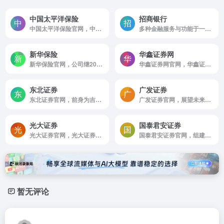
中国太平洋保险
招商银行
中国太平洋保险官网，中国太平洋保险是国内领先的综合性保险集团，拥有车险，人寿保险，财产保险，养老保险，健康保险，农业保险和资产管理等保险全牌照。太保官网入口为客户提供保险购买，保险查询，保险咨询理赔等服务，太平洋保险公司客服咨询电话：95500
多种金融服务与功能于一体的线上平台
新华保险
华鑫证券网
新华保险官网，公司继2014年首次入围福布斯世界500强企业后，2015年，2016年再次强势登榜，2016年名列全球第297位；在《财富》(中文版)发布的2016年中国500强排行榜中，公司名列第35位。
华鑫证券网官网，华鑫证券是上海仪电（集团）有限公司控股的A股上市公司上海华鑫股份有限公司的全资子公司。公司秉承“以人为本，客户至上，专业专注，创造价值 ”的核心价值观，以金融科技引领业务发展作为核心战略，致力于为客户提供交易 ，投融资，财富管理等高品质的服务和产品。
东北证券
广发证券
东北证券官网，前身为吉林省证券公司。2000年6月经中国证监会批准，经过增资扩股成立东北证券有限责任公司。2007年8月，锦州经济技术开发区六陆实业股份有限公司定向回购股份
广发证券官网，展望未来，公司将深入贯彻中央金融工作会议精神和省部级主要领导干部推动金融高质量发展专题研讨班精神，坚定落实监管机构相关部署，坚持以高质量发展为主线，立足专业，坚守本源，持续推动战略转型
光大证券
国泰君安证券
光大证券官网，光大证券成立二十余年来，秉承“为国家图富强，为天下聚财富”的核心价值观和“综合化经营，国际化战略，创新引领，合规稳健”的经营管理理念，持续深化金融改革，着力推动转型发展
国泰君安证券官网，组建于1999年，国内领先的综合金融服务商和全能型投资银行，为客户提供全面财务顾问服务，规模大/经营范围宽/网点分布广的证券公司
暂无评论