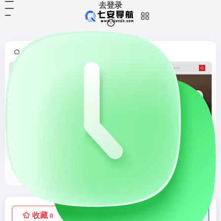
去登录
首页
证劵交易
正文
•
•
民生证券
民生证券官网，公司坚持“民生在勤，守正创新”的基本理念；坚持以“合规，诚信，担当，协作”的核心价值观；坚持在目标，责任，利益上实现社会，企业，个人“三统一”的行为准则。不断通过业务和产品创新，管理和机制创新，为客户提供全方位，多层次的优质，规范，高效投融资工具和专业化，个性化的金融服务
收藏
点赞
低价流量卡
0
0