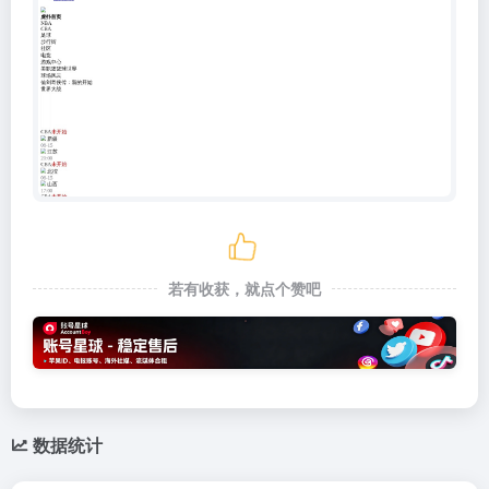
若有收获，就点个赞吧
数据统计