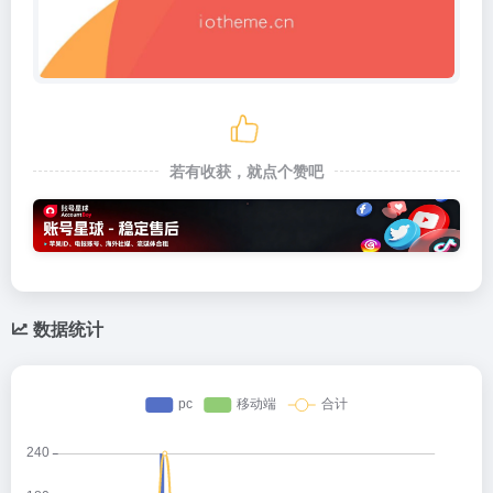
若有收获，就点个赞吧
数据统计