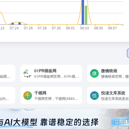
01PR模板网
微镜映画
3D，sk官网，常用的贴图素材网站，还有一些三维模型和三维扫描的模型可以下载。
01PR模板网官网，01Pr模板网提供Pr模板，Pr预设，基本图形，AE模板，FCPX插件，达芬奇预设，视频素材等资源免费下载，分享剪辑字幕，转场，特效素材，电子相册，宣传片，片头模板，
千模网
悦读文库系统
CGSociety官网，该站内容涵盖CG设计的所有领域：前期，后期，硬件，设计，2D，3D等等。cgsociety的一大特色就是会举办很多专业性比赛，其奖金也非常丰厚！除了这些，该网站最有用的部分就是论坛部分→CGTalk。这也是目前使用人数最多的 CG 类论坛之一，十分适合询问，建议，收获反馈，艺术家也可以通过浏览大家的问题来收获灵感。
千模网官网，千模网(5883d，com)专注于游戏美术素材免费分享和下载，包含游戏角色模型，场景模型，武器模型，骑宠模型，装备模型，游戏特效，游戏动画，游戏原画，传奇素材网，CGwell，CG薇儿游戏特效动画论坛