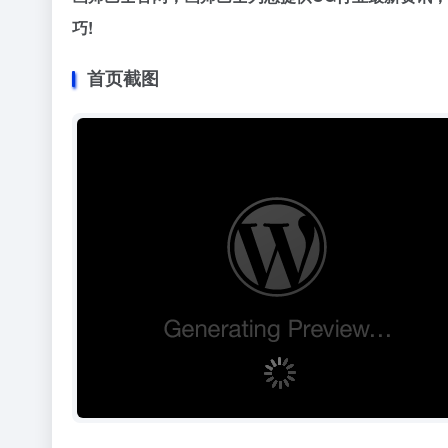
巧!
首页截图