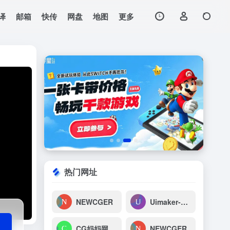
译
邮箱
快传
网盘
地图
更多
打开网站
画技巧!
热门网址
NEWCGER
Uimaker-专注于UI设计
CG妈妈网-高清实拍视频_轻轻一搜，素材到手
NEWCGER