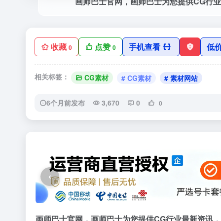
收藏
点赞
手机查看
低
0
0
相关标签：
CG素材
# CG素材
# 素材网站
6个月前发布
3,670
0
0
‹
画师巴士官网，画师巴士为您提供CG行业最新资讯，