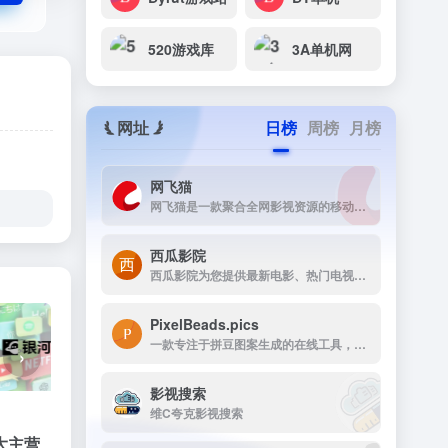
520游戏库
3A单机网
网址
日榜
周榜
月榜
网飞猫
网飞猫是一款聚合全网影视资源的移动端播放应用，主打免费、高画...
西瓜影院
西瓜影院为您提供最新电影、热门电视剧、综艺动漫免费在线观看，高清流畅无广告，海量片源每日更新，打造极致观影体验。
PixelBeads.pics
一款专注于拼豆图案生成的在线工具，用户只需上传任意照片或图片，即可一键将其像素化为可打印的拼豆图稿。
›
影视搜索
维C夸克影视搜索
大主营