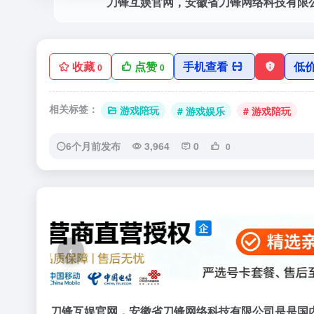
收藏
点赞
手机查看
低
0
0
相关标签：
游戏陪玩
# 游戏娱乐
# 游戏陪玩
6个月前发布
3,964
0
0
‹
刀锋互娱官网，安徽省刀锋网络科技有限公司是是国