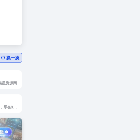
换一换
喵星资源网
热门软件放心下载，尽在360软件宝库！