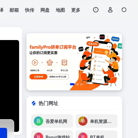
译
邮箱
快传
网盘
地图
更多
打开网站
大主营业务为一体的
热门网址
吾爱单机网
单机资源下载
Byrut游戏站
BT单机