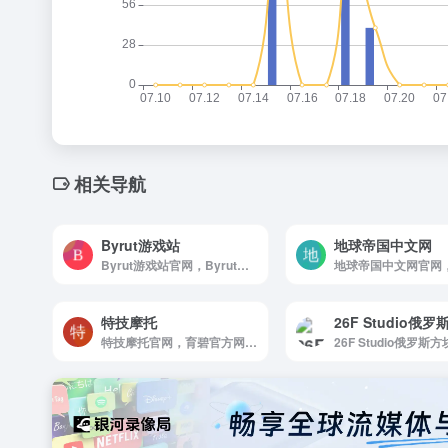
相关导航
Byrut游戏站
地球帝国中文网
Byrut游戏站官网，Byrut游戏站为玩家提供最新的单机游戏资源下载，包括单机游戏资源，汉化资源，游戏补丁。
特技摩托
26F Studio俄
特技摩托官网，育碧官方网站，发布育碧最新游戏新品动态，包括经典单机游戏的发行，次世代的电视游戏大作，战争策略网页游戏公测，3D游戏，触屏游戏，最新游戏试玩等。其中优秀的作品有《雷曼》(Rayman)，《刺客信条》(Assassin&amp;amp;#x27;s Creed)，《波斯王子》(Prince of Persia)，《细胞分裂》（Tom Clancy&amp;amp;#x27;s Splinter Cell），《彩虹六号：围攻》（Rainbow6 siege）等。