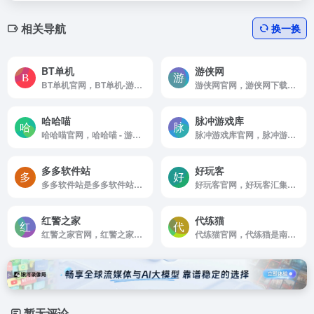
相关导航
换一换
BT单机
游侠网
BT单机官网，BT单机-游戏仓库是一家专业PC单机游戏资源整合网站，为单机玩家提供电脑单机游戏免费下载，每日持续稳定更新ing
游侠网官网，游侠网下载站是国内第一大中文版单机游戏下载基地，提供好玩的单机游戏下载，经典单机游戏，单机小游戏，迷你单机版小游戏，PC游戏。更多单机游戏下载大全中文版下载尽在游侠网下载基地。
哈哈喵
脉冲游戏库
哈哈喵官网，哈哈喵 - 游戏陪玩开黑平台 - 哈哈喵官方网站
脉冲游戏库官网，脉冲游戏库为单机游戏玩家提供最新的单机游戏业界动态，国内外热门单机游戏下载，游戏补丁及更新，详尽的攻略秘籍与专属单机游戏专题内容
多多软件站
好玩客
多多软件站是多多软件站提供最好的绿色软件和热门单机游戏下载,本站全力打造一个安全,快速,绿色,无病毒的软件和游戏下载平台,每天最新国内外最新的绿色软件、单机游戏。
好玩客官网，好玩客汇集了丰富游戏资源，为广大玩家提供全面的游戏情报资讯。
红警之家
代练猫
红警之家官网，红警之家是一家红色警戒游戏网站，主要提供红警游戏电脑版下载；包括红警1，红警2，红警3以及各种红色警戒单机MOD（尤里复仇和ghg之辉等版本），红警之家的红警游戏所有版本完美适配win7，win10和win11系统，赶快来下载红警单机版体验吧！
代练猫官网，代练猫是南京环游软件科技有限公司旗下平台， 平台专注为游戏代练相关业务，提供专业的第三方担保服务， 代练猫平台本身并不提供任何游戏相关服务。
暂无评论