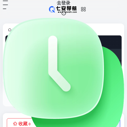
去登录
首页
PDF书籍
正文
•
•
书堆阅读
书堆阅读官网，书堆-提供大量PDF电子书籍免费下载，每日更新。提供移动应用开发，互联网，经济管理，成功励志，人文社科，区块链，人工智能，大数据，云计算等各类pdf电子书免费下载。欢迎您光临“书堆”这一真正免费下载的电子书库！书堆为您推荐可以下载的好书，跟您一起分享知识与快乐！请记住我们的域名www，werebook，com
收藏
点赞
低价流量卡
0
0