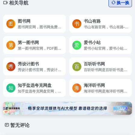
相关导航
换一换
图书网
书山有路
图书网官网，图书网免费提供PDF图书，PDF电子书等最新图书，免费共享大量的图书书籍，图书书籍涵盖各学科分类，图书网所有PDF电子图书书籍可以免费下载供阅读学习使用。
书山有路官网，书山有路-一个分享书籍的小憩
第一图书网
爱书小站
第一图书网官网，PDF图书下载，免费PDF教材下载，PDF教程下载，PDF教材网，PDF图书网，PDF图书下载，第一图书网，250万本PDF图书评论与下载，
爱书小站官网，爱书小站，是一个喜欢阅读，分享好书的小站。坚持每天阅读一页书，分享读书笔记，持续学习，不断成长。提供EPUB电子书下载，MOBI电子书下载，TXT电子书下载，PDF电子书下载。
秀设计图书
百听听书网
秀设计图书官网，秀设计图书推荐，为设计师推荐最专业，最全面的设计图书！
百听听书网是百听听书是国内首个专注于“出版级正版”有声书概念的开放式数字听书平台，旗下运营由金庸先生授权的正版《金庸作品集》汉语有声版。丰富正版有声资源，优秀新锐演播，经典新作，百...
知乎盐选夸克网盘
海洋听书网
知乎盐选夸克网盘官网，知乎盐选夸克网盘(2892篇)
海洋听书网是海洋听书网是国内最具影响力的有声小说网站，为您免费提供MP3有声小说打包下载、有声小说在线收听、百家讲坛、评书下载、儿歌大全、郭德纲相声等资源,是最专业的免费听书平台.
暂无评论