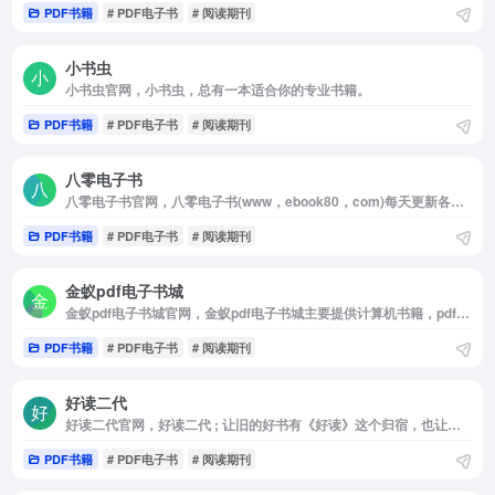
PDF书籍
# PDF电子书
# 阅读期刊
小书虫
小书虫官网，小书虫，总有一本适合你的专业书籍。
PDF书籍
# PDF电子书
# 阅读期刊
八零电子书
八零电子书官网，八零电子书(www，ebook80，com)每天更新各类PDF格式高清电子书资源，全站PDF电子书免费提供下载。
PDF书籍
# PDF电子书
# 阅读期刊
金蚁pdf电子书城
金蚁pdf电子书城官网，金蚁pdf电子书城主要提供计算机书籍，pdf下载，外国小说，国内电子书，工业农业，经济文学，政治历史等各方面的书籍资料
PDF书籍
# PDF电子书
# 阅读期刊
好读二代
好读二代官网，好读二代 ; 让旧的好书有《好读》这个归宿，也让更多的读友能享受这些好书
PDF书籍
# PDF电子书
# 阅读期刊