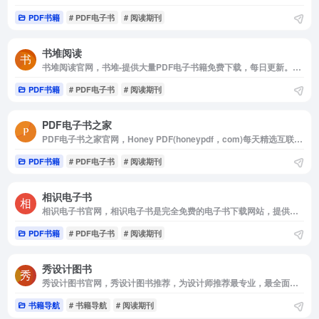
PDF书籍
# PDF电子书
# 阅读期刊
书堆阅读
书堆阅读官网，书堆-提供大量PDF电子书籍免费下载，每日更新。提供移动应用开发，互联网，经济管理，成功励志，人文社科，区块链，人工智能，大数据，云计算等各类pdf电子书免费下载。欢迎您光临“书堆”这一真正免费下载的电子书库！书堆为您推荐可以下载的好书，跟您一起分享知识与快乐！请记住我们的域名www，werebook，com
PDF书籍
# PDF电子书
# 阅读期刊
PDF电子书之家
PDF电子书之家官网，Honey PDF(honeypdf，com)每天精选互联网好看的PDF电子书及TXT全集电子书文档供浏览者学习使用，各类PDF书籍下载仅供学习交流使用。
PDF书籍
# PDF电子书
# 阅读期刊
相识电子书
相识电子书官网，相识电子书是完全免费的电子书下载网站，提供优质的pdf，txt电子书下载，热门电子书下载，英文电子书下载，相识电子书汇聚了大量阅读爱好者，为书友们提供优质的服务平台
PDF书籍
# PDF电子书
# 阅读期刊
秀设计图书
秀设计图书官网，秀设计图书推荐，为设计师推荐最专业，最全面的设计图书！
书籍导航
# 书籍导航
# 阅读期刊