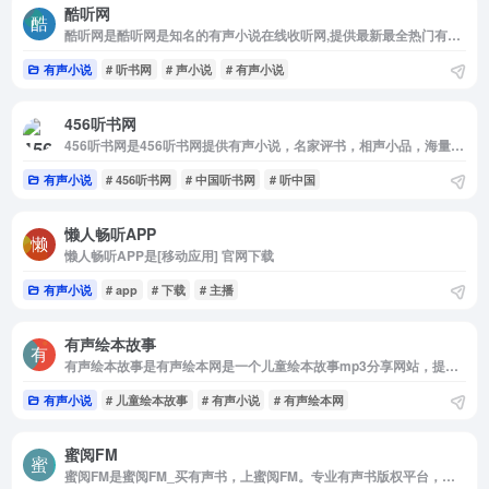
酷听网
酷听网是酷听网是知名的有声小说在线收听网,提供最新最全热门有声小说,玄幻有声小说，都市有声小说，每日更新,支持自动连播,酷听网为你解放双眼双手，用耳朵享受阅读的乐趣!
有声小说
# 听书网
# 声小说
# 有声小说
456听书网
456听书网是456听书网提供有声小说，名家评书，相声小品，海量资源，应有尽有。释放双眼，用耳朵聆听声音！懒人的最佳选择！
有声小说
# 456听书网
# 中国听书网
# 听中国
懒人畅听APP
懒人畅听APP是[移动应用] 官网下载
有声小说
# app
# 下载
# 主播
有声绘本故事
有声绘本故事是有声绘本网是一个儿童绘本故事mp3分享网站，提供儿童绘本故事在线试听和mp3下载。有国内绘本、国外绘本、国学早教、诗歌小说和课文朗诵等频道，听故事，学知识，尽在有声绘本网。
有声小说
# 儿童绘本故事
# 有声小说
# 有声绘本网
蜜阅FM
蜜阅FM是蜜阅FM_买有声书，上蜜阅FM。专业有声书版权平台，让买书和购物一样简单。