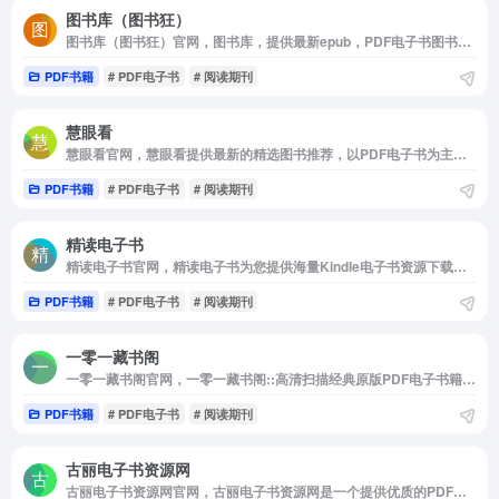
图书库（图书狂）
图书库（图书狂）官网，图书库，提供最新epub，PDF电子书图书免费下载，以epub，PDF为主的电子书免费下载供学习使用。
PDF书籍
# PDF电子书
# 阅读期刊
慧眼看
慧眼看官网，慧眼看提供最新的精选图书推荐，以PDF电子书为主为用户推荐学习。
PDF书籍
# PDF电子书
# 阅读期刊
精读电子书
精读电子书官网，精读电子书为您提供海量Kindle电子书资源下载，包括txt/mobi/azw3/epub/pdf等多种格式电子书下载，并每日更新最新书籍，欢迎访问精读电子书网站！
PDF书籍
# PDF电子书
# 阅读期刊
一零一藏书阁
一零一藏书阁官网，一零一藏书阁::高清扫描经典原版PDF电子书籍下载收藏
PDF书籍
# PDF电子书
# 阅读期刊
古丽电子书资源网
古丽电子书资源网官网，古丽电子书资源网是一个提供优质的PDF，TXT电子书下载网站，多种书籍分类有:教育教学，政治图书，家具休闲，经济管理，工业技术，外语教育，艺术设计，文学小说，社会科学，计算机书籍等。