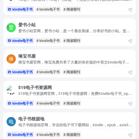
kindle电子书
# kindle电子书
# 阅读期刊
爱书小站
爱书小站官网，爱书小站，是一个喜欢阅读，分享好书的小站。坚持每天阅读一页书，分享读书笔记，持续学习，不断成长。提供EPUB电子书下载，MOBI电子书下载，TXT电子书下载，PDF电子书下载。
kindle电子书
# kindle电子书
# 阅读期刊
琳宝书屋
琳宝书屋官网，琳宝免费共享了大量的有价值的中英文kindle电子书，格式包括mobi，epub，azw，azw3。支持原版，多看kindle，所有电子书资料都可以免费下载，让我们一起在阅读中成长进步。
kindle电子书
# kindle电子书
# 阅读期刊
519电子书资源网
519电子书资源网官网，519电子书资源网：免费Kindile电子书_epub_mobi_azw3电子书百度云下载推送
kindle电子书
# kindle电子书
# 阅读期刊
电子书根据地
电子书根据地官网，专业的电子书下载网站，kindle，epub，azw3，mobi，pdf，txt格式下载，电子书，小说文学，经济管理，传记，军事，历史，心理，教材辅助，外语学习等中英文电子书下载。
kindle电子书
# kindle电子书
# 阅读期刊