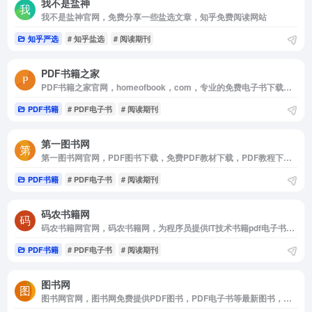
我不是盐神
我不是盐神官网，免费分享一些盐选文章，知乎免费阅读网站
知乎严选
# 知乎盐选
# 阅读期刊
PDF书籍之家
PDF书籍之家官网，homeofbook，com，专业的免费电子书下载网站，支持mobi，epub，pdf，txt，azw3等阅读格式的电子书免费下载
PDF书籍
# PDF电子书
# 阅读期刊
第一图书网
第一图书网官网，PDF图书下载，免费PDF教材下载，PDF教程下载，PDF教材网，PDF图书网，PDF图书下载，第一图书网，250万本PDF图书评论与下载，
PDF书籍
# PDF电子书
# 阅读期刊
码农书籍网
码农书籍网官网，码农书籍网，为程序员提供IT技术书籍pdf电子书下载，涵盖了java，python，人工智能，大数据，linux，php，c语言，Go，R语言等二十多种热门语言分类
PDF书籍
# PDF电子书
# 阅读期刊
图书网
图书网官网，图书网免费提供PDF图书，PDF电子书等最新图书，免费共享大量的图书书籍，图书书籍涵盖各学科分类，图书网所有PDF电子图书书籍可以免费下载供阅读学习使用。