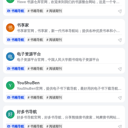
Yiove 书源仓库官网，欢迎来到我们的书源整合网站，这是一个专为小说阅读爱好者设计的平台。我们提供最新最全的书源配置文件，让你在各种阅读APP上轻松搜索到心仪的小说。
书籍导航
# 书籍导航
# 阅读期刊
书享家
书享家官网，书享家，新一代书单导航站；提供各种优质书单和小说，书享家网站在手，图书，小说和各种名人推荐阅读，全都有！
书籍导航
# 书籍导航
# 阅读期刊
电子资源平台
电子资源平台官网，中国人民大学图书馆电子资源平台
书籍导航
# 书籍导航
# 阅读期刊
YouShuBen
YouShuBen官网，提供电子书下载导航，最好用的电子书下载导航与书籍检索站点
书籍导航
# 书籍导航
# 阅读期刊
好多书导航
好多书导航官网，好多书导航，分享熊猫搜书搜索，鸠摩搜书网站官网，是一个分享资源网站，资源库，收集各种电子书下载免费网站，杂志，科研论文搜索网站大全的导航网站!
书籍导航
# 书籍导航
# 阅读期刊