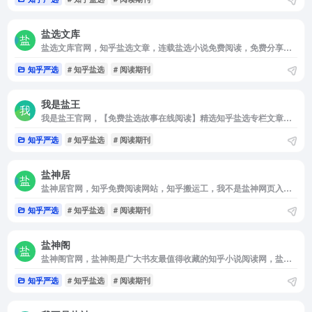
盐选文库
盐选文库官网，知乎盐选文章，连载盐选小说免费阅读，免费分享，不间断更新，完全免费。盐选文库是最强大的盐选文章免费阅读站点，拥有最完美的阅读体验！
知乎严选
# 知乎盐选
# 阅读期刊
我是盐王
我是盐王官网，【免费盐选故事在线阅读】精选知乎盐选专栏文章，一键获取，无需付费。免费小说在线阅读，故事搬运工。免费分享盐选文章，阅读知乎盐选故事搬运工的免费网站。盐选故事搬运工，尽情畅读盐选专栏，免费在线阅读优质盐选故事。为您呈现精彩纷呈的盐选世界。
知乎严选
# 知乎盐选
# 阅读期刊
盐神居
盐神居官网，知乎免费阅读网站，知乎搬运工，我不是盐神网页入口，我不是盐神网页入口在线阅读，我不是盐神网页入口，免费盐选网站入口 盐神阁知乎小说免费阅读网，知乎搬运工，我不是盐神
知乎严选
# 知乎盐选
# 阅读期刊
盐神阁
盐神阁官网，盐神阁是广大书友最值得收藏的知乎小说阅读网，盐神阁网站收录了当前最火热的知乎小说，盐神阁免费提供高质量的知乎小说最新章节，是广大网络小说爱好者必备的知乎小说免费阅读网。
知乎严选
# 知乎盐选
# 阅读期刊