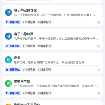
电子书宝藏导航
电子书宝藏导航官网，电子书宝藏导航 | 可能是国内最好的电子书导航网
书籍导航
# 书籍导航
# 阅读期刊
电子书导航网
电子书导航网官网，电子书导航网，全人工编辑的开放式电子书网站分类目录发布平台，收录国内外，各行业优秀电子书网站资源，旨在为用户提供电子书网站分类目录网址检索，优秀电子书网站网址目录参考，精品电子书推广服务，
书籍导航
# 书籍导航
# 阅读期刊
趣集
趣集官网，趣集旨在网罗全网最齐全，最好用的资源合集
书籍导航
# 书籍导航
# 阅读期刊
古书网导航
古书网导航官网，古书网导航-中国古典文献资源导航，汇集全网中国古典文献与数字人文资源。
书籍导航
# 书籍导航
# 阅读期刊
资源帝电子书导航