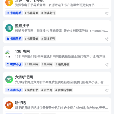
资源帝电子书导航官网，资源帝电子书在这里发现更多好书，，，
书籍导航
# 书籍导航
# 阅读期刊
熊猫搜书
熊猫搜书官网，熊猫搜书-熊猫搜索_聚合文档搜索导航_xmsoushu_xmsearch
书籍导航
# 书籍导航
# 阅读期刊
13听书网
13听书网是13听书网在线听书网提供最新最全热门有声小说,有声读物,评书有声小说每日更新,支持自动连播,无弹窗,13听书网在线听书网为你释放双眼，用耳朵享受阅读的乐趣!
有声小说
# 13听书网
# 听书网
# 在线评书
六月听书网
六月听书网是六月听书网免费提供最新最全最热门的有声小说、有声读物,每日更新,有声小说在线收听,支持自动连播,无弹窗广告,听了还想听!
有声小说
# 免费听书
# 听书网
# 在线听书网
听书吧
听书吧是听书吧提供最新最全热门有声小说在线收听,有声读物,天天评书网,有声小说每日更新,更新最快的有声小说听书网站,支持自动连播,无弹窗,听书吧是你最佳的选择！