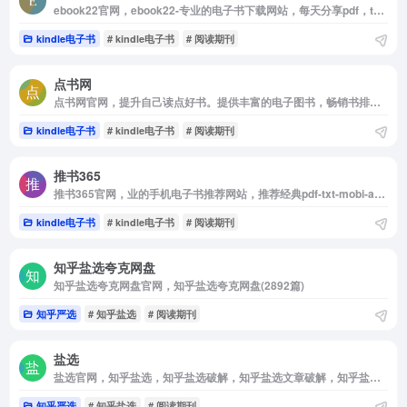
ebook22官网，ebook22-专业的电子书下载网站，每天分享pdf，txt，epub，azw3，mobi格式Kindle电子书下载，无需注册全站电子书免费下载。
kindle电子书
# kindle电子书
# 阅读期刊
点书网
点书网官网，提升自己读点好书。提供丰富的电子图书，畅销书排行榜，种类包括小说，文学，传记，艺术，少儿，经济，管理，生活等电子书的免费下载。在点书网可以方便的发书，发帖和书友交流读书感悟。
kindle电子书
# kindle电子书
# 阅读期刊
推书365
推书365官网，业的手机电子书推荐网站，推荐经典pdf-txt-mobi-azw3-epub等格式电子书
kindle电子书
# kindle电子书
# 阅读期刊
知乎盐选夸克网盘
知乎盐选夸克网盘官网，知乎盐选夸克网盘(2892篇)
知乎严选
# 知乎盐选
# 阅读期刊
盐选
盐选官网，知乎盐选，知乎盐选破解，知乎盐选文章破解，知乎盐选搬运，我不是盐神，知乎搬运工，知乎盐选会员破解，知乎盐选白嫖，知乎盐选小说，知乎盐选专栏破解，知乎盐选在线，知乎盐选库
知乎严选
# 知乎盐选
# 阅读期刊