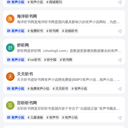
有声小说
# 有声小说
# 阅读期刊
海洋听书网
海洋听书网是海洋听书网是国内最具影响力的有声小说网站，为您免费提供MP3有声小说打包下载、有声小说在线收听、百家讲坛、评书下载、儿歌大全、郭德纲相声等资源,是最专业的免费听书平台.
有声小说
# 免费听书
# 听书网
# 在线听书
舒听网
舒听网是舒听网（shuting5.com）是数据更新最快数据最全的有声小说网站.提供:都市言情,玄幻武侠,评书,相声小品,历史军事,网游动漫,恐怖惊悚,科幻,盗墓笔记,鬼吹灯等有声小说的在线收听,和...
有声小说
# txt听书
# 听中国
# 听书网
天天听书
天天听书是听书网有声小说网免费提供MP3有声小说，相声小品，评书，戏曲，儿童，鬼故事等有声资源在线连播收听和免费下载，支持智能电脑和智能手机在线收听，致力于打造最新最全的有声资源分...
有声小说
# 免费有声小说
# 天天听书
# 有声小说
百听听书网
百听听书网是百听听书是国内首个专注于“出版级正版”有声书概念的开放式数字听书平台，旗下运营由金庸先生授权的正版《金庸作品集》汉语有声版。丰富正版有声资源，优秀新锐演播，经典新作，百...
有声小说
# 儿童读物
# 有声书
# 有声小说