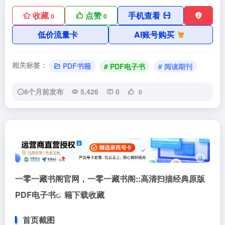
收藏
点赞
手机查看
0
0
低价流量卡
AI账号购买
相关标签：
PDF书籍
# PDF电子书
# 阅读期刊
6个月前发布
5,426
0
0
一零一藏书阁官网，一零一藏书阁::高清扫描经典原版
PDF电子书
籍下载收藏
首页截图