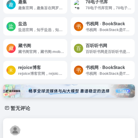
趣集
78电子书库
趣集官网，趣集旨在网罗全网最齐全，最好用的资源合集
78电子书库官网，78电子书库是一个免费分享各种格式(epub+mobi+azw3+pdf+txt)电子书，及推荐热门畅销书单的网站
盐选
书栈网 · BookStack
盐选官网，知乎盐选，知乎盐选破解，知乎盐选文章破解，知乎盐选搬运，我不是盐神，知乎搬运工，知乎盐选会员破解，知乎盐选白嫖，知乎盐选小说，知乎盐选专栏破解，知乎盐选在线，知乎盐选库
书栈网 · BookStack是IT程序员互联网开源编程书籍阅读分享
藏书阁
百听听书网
藏书阁官网，藏书阁:mobi，pdf，epub，azw3，电子书下载，kindle电子书，手机电子书
百听听书网是百听听书是国内首个专注于“出版级正版”有声书概念的开放式数字听书平台，旗下运营由金庸先生授权的正版《金庸作品集》汉语有声版。丰富正版有声资源，优秀新锐演播，经典新作，百...
rejoice博客
书栈网 · BookStack
rejoice博客官网，rejoice博客 - 海量电子书 pdf epub azw3 mobi电子书 下载
书栈网 · BookStack是IT程序员互联网开源编程书籍阅读分享
暂无评论