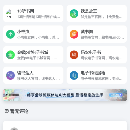
13听书网
我是盐王
13听书网是13听书网在线听书网提供最新最全热门有声小说,有声读物,评书有声小说每日更新,支持自动连播,无弹窗,13听书网在线听书网为你释放双眼，用耳朵享受阅读的乐趣!
我是盐王官网，【免费盐选故事在线阅读】精选知乎盐选专栏文章，一键获取，无需付费。免费小说在线阅读，故事搬运工。免费分享盐选文章，阅读知乎盐选故事搬运工的免费网站。盐选故事搬运工，尽情畅读盐选专栏，免费在线阅读优质盐选故事。为您呈现精彩纷呈的盐选世界。
小书虫
藏书阁
小书虫官网，小书虫，总有一本适合你的专业书籍。
藏书阁官网，藏书阁:mobi，pdf，epub，azw3，电子书下载，kindle电子书，手机电子书
金蚁pdf电子书城
码农电子书
金蚁pdf电子书城官网，金蚁pdf电子书城主要提供计算机书籍，pdf下载，外国小说，国内电子书，工业农业，经济文学，政治历史等各方面的书籍资料
码农电子书官网，码农电子书(已停更) &amp;amp;#8211; 开源计算机电子书下载平台
读书达人
电子书根据地
读书达人官网，读书达人 &amp;amp;#8211; -pdf，txt，mobi，kindle，epub电子书免费下载
电子书根据地官网，专业的电子书下载网站，kindle，epub，azw3，mobi，pdf，txt格式下载，电子书，小说文学，经济管理，传记，军事，历史，心理，教材辅助，外语学习等中英文电子书下载。
暂无评论