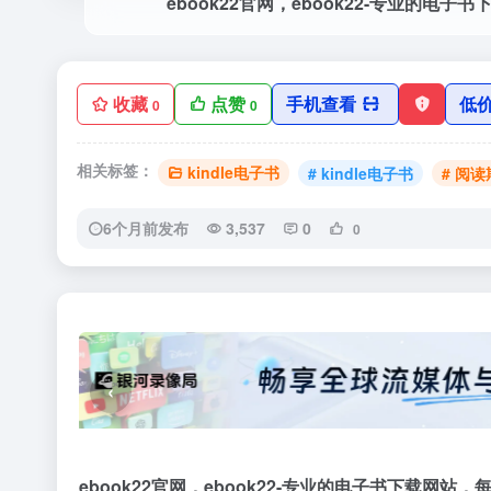
收藏
点赞
手机查看
低
0
0
相关标签：
kindle电子书
# kindle电子书
# 阅
6个月前发布
3,537
0
0
‹
ebook22官网，ebook22-专业的电子书下载网站，每天