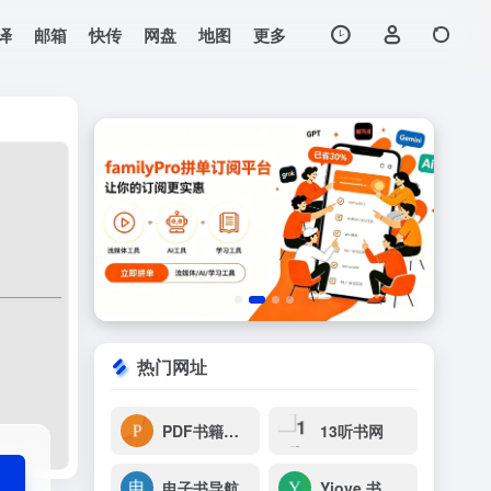
译
邮箱
快传
网盘
地图
更多
打开网站
下载，无需注册全站电子书
热门网址
PDF书籍之家
13听书网
电子书导航
Yiove 书源仓库