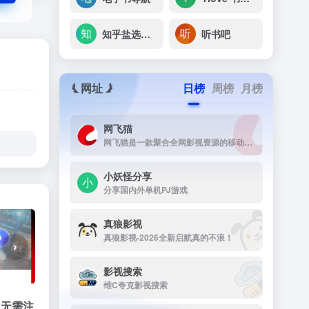
知乎盐选夸克网盘
听书吧
网址
日榜
周榜
月榜
网飞猫
网飞猫是一款聚合全网影视资源的移动端播放应用，主打免费、高画...
小妖怪分享
分享国内外单机PJ游戏
真狼影视
真狼影视-2026全新启航真的不浪！
›
影视搜索
维C夸克影视搜索
载，无需注