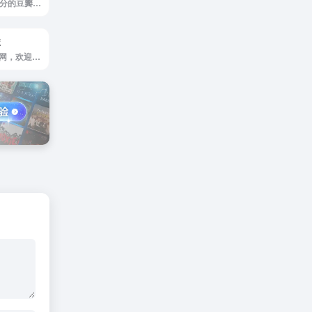
天浪书屋官网，高分的豆瓣手机电子书网站，经典pdf，txt，mobi，epub，kindle电子书免费下载
库
Yiove 书源仓库官网，欢迎来到我们的书源整合网站，这是一个专为小说阅读爱好者设计的平台。我们提供最新最全的书源配置文件，让你在各种阅读APP上轻松搜索到心仪的小说。