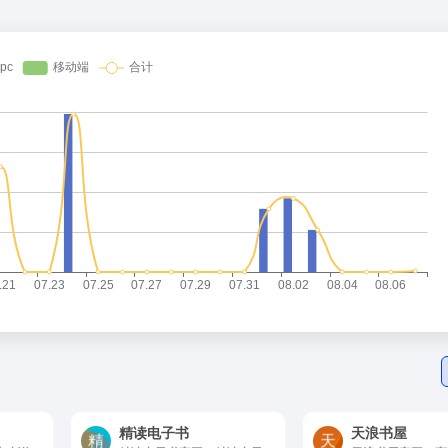
精读电子书
天浪书屋