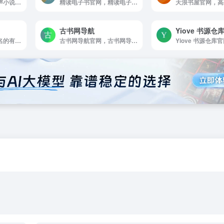
天天听书是听书网有声小说网免费提供MP3有声小说，相声小品，评书，戏曲，儿童，鬼故事等有声资源在线连播收听和免费下载，支持智能电脑和智能手机在线收听，致力于打造最新最全的有声资源分...
精读电子书官网，精读电子书为您提供海量Kindle电子书资源下载，包括txt/mobi/azw3/epub/pdf等多种格式电子书下载，并每日更新最新书籍，欢迎访问精读电子书网站！
古书网导航
Yiove 书源仓
酷听网是酷听网是知名的有声小说在线收听网,提供最新最全热门有声小说,玄幻有声小说，都市有声小说，每日更新,支持自动连播,酷听网为你解放双眼双手，用耳朵享受阅读的乐趣!
古书网导航官网，古书网导航-中国古典文献资源导航，汇集全网中国古典文献与数字人文资源。