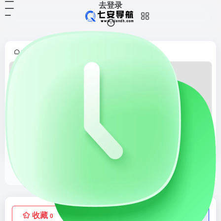
去登录
首页
kindle电子书
正文
•
•
srtsg.com
srtsg，com官网，srtsg，com永久免费的kindle电子书试看网站！一起分享阅读的乐趣！
收藏
点赞
低价流量卡
0
0