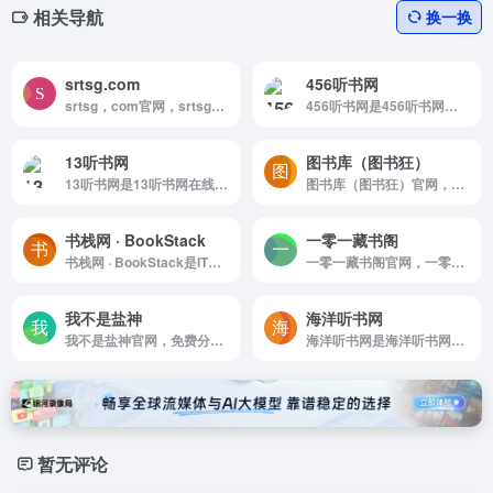
相关导航
换一换
srtsg.com
456听书网
srtsg，com官网，srtsg，com永久免费的kindle电子书试看网站！一起分享阅读的乐趣！
456听书网是456听书网提供有声小说，名家评书，相声小品，海量资源，应有尽有。释放双眼，用耳朵聆听声音！懒人的最佳选择！
13听书网
图书库（图书狂）
13听书网是13听书网在线听书网提供最新最全热门有声小说,有声读物,评书有声小说每日更新,支持自动连播,无弹窗,13听书网在线听书网为你释放双眼，用耳朵享受阅读的乐趣!
图书库（图书狂）官网，图书库，提供最新epub，PDF电子书图书免费下载，以epub，PDF为主的电子书免费下载供学习使用。
书栈网 · BookStack
一零一藏书阁
书栈网 · BookStack是IT程序员互联网开源编程书籍阅读分享
一零一藏书阁官网，一零一藏书阁::高清扫描经典原版PDF电子书籍下载收藏
我不是盐神
海洋听书网
我不是盐神官网，免费分享一些盐选文章，知乎免费阅读网站
海洋听书网是海洋听书网是国内最具影响力的有声小说网站，为您免费提供MP3有声小说打包下载、有声小说在线收听、百家讲坛、评书下载、儿歌大全、郭德纲相声等资源,是最专业的免费听书平台.
暂无评论