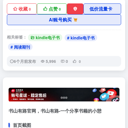
收藏
点赞
低价流量卡
0
0
AI账号购买
相关标签：
kindle电子书
# kindle电子书
# 阅读期刊
6个月前发布
5,996
0
0
书山有路官网，书山有路-一个分享书籍的小憩
首页截图