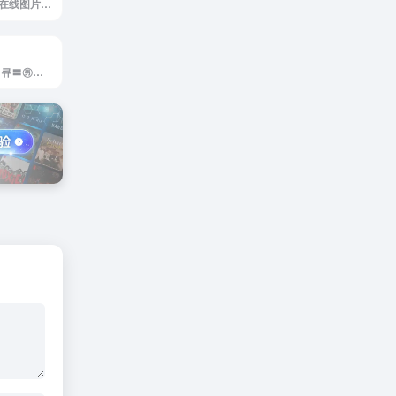
iConvert Icons是在线图片转图标。
特殊字符官网，«»큐〓㊚㊛囍㊒㊖☑✔☐☒✘♥♠♤♂♀★☆※卍■□◆◇▲△▂▃▄▅▆▇█●○◎⊕⊙㊣↑↓←→↖↗↘↙№§※≡∞∑√øπ×÷±∫∵∴⊥∥∠€¥℃™©®①❶㊀㈠⑴