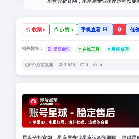
收藏
点赞
手机查看
低
0
0
相关标签：
星座命理
# 在线工具
# 星座命理
6个月前发布
3,830
0
0
‹
星盘分析官网，星座屋专业星座运程预测网，提供星