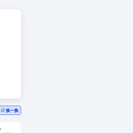
换一换
s