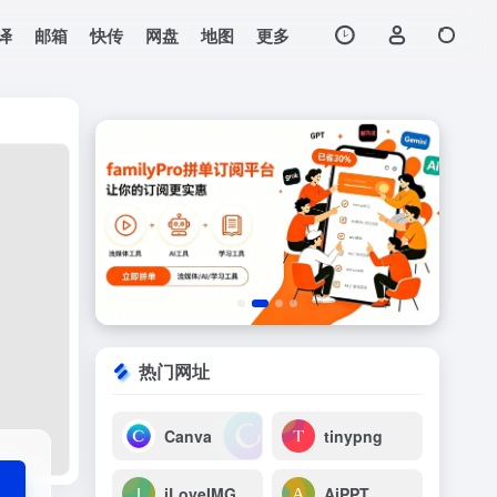
译
邮箱
快传
网盘
地图
更多
打开网站
生肖，塔罗牌，算
热门网址
Canva
tinypng
iLoveIMG
AiPPT