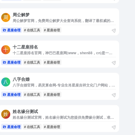
周公解梦
周公解梦官网，免费周公解梦大全查询系统，翻译了最权威的原版周公解梦资料，拥有最全面的现代周公解梦破解大全查询数据，供广大网友进行解梦查询。同时有免费在线解梦平台为网友解答梦境。
星座命理
# 在线工具
# 星座命理
十二星座排名
十二星座排名官网，神巴巴星座网(www，shen88，cn)是一个综合性的星座网站，致力于为广大网友提供最全面的星座信息。包含今日运势查询，2022年星座运势，十二星座排名，十二星座查询，十二星座配对，十二星座运势，神巴巴星座，十二星座爱情，十二星座排行，十二星座之最，星座性格分析，星座论坛，苏珊米勒，susan miller等栏目。
星座命理
# 在线工具
# 星座命理
八字合婚
八字合婚官网，易灵算命网-专业生肖星座吉祥文化门户网站，详细分析关于八字合婚，合婚算命，免费八字合婚，测八字合婚等相关信息，为您提供最佳的在线体验
星座命理
# 在线工具
# 星座命理
姓名缘分测试
姓名缘分测试官网，姓名缘分测试为您提供免费缘分测试，准确率最高达98%，赶快来试试吧！
星座命理
# 在线工具
# 星座命理