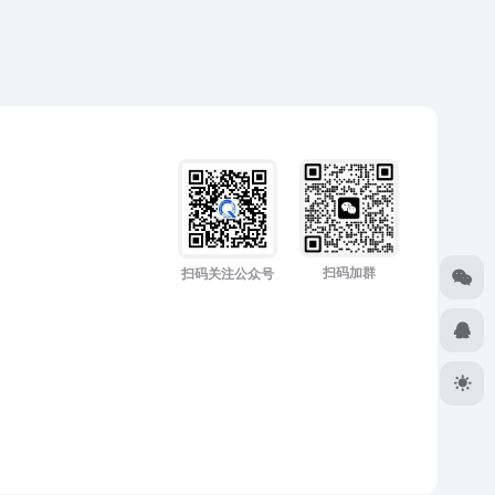
扫码加群
扫码关注公众号