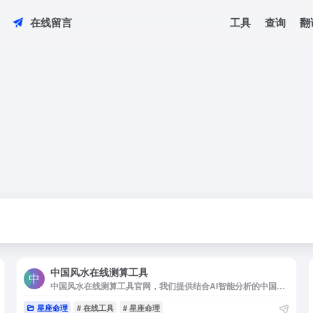
工具
查询
翻
在线留言
中国风水在线测算工具
中国风水在线测算工具官网，我们提供结合AI智能分析的中国风水在线测算工具，包括中国风水测算，易经占卜，生辰八字算命等服务。利用先进的技术为您提供准确的结果。
星座命理
# 在线工具
# 星座命理