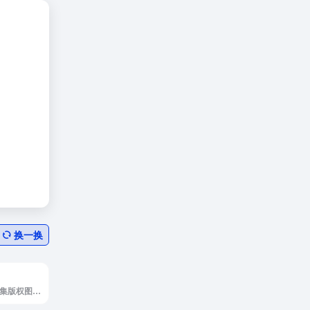
换一换
魔力设是魔力设是集版权图库和ps在线设计于一体的找图作图工具。