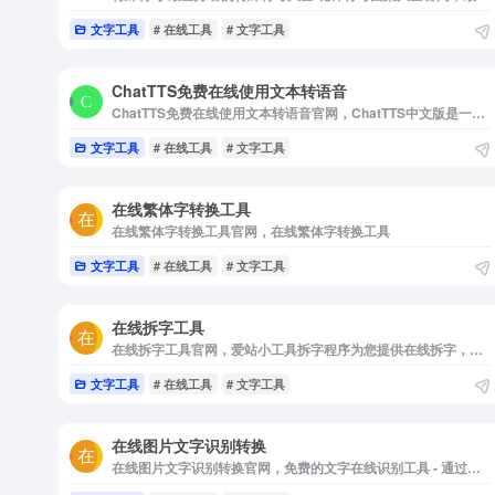
文字工具
# 在线工具
# 文字工具
ChatTTS免费在线使用文本转语音
ChatTTS免费在线使用文本转语音官网，ChatTTS中文版是一个免费真人语音生成工具，Chat TTS专为对话场景而设计。它非常适合大型语言模型助手的对话任务，以及对话式音频和视频介绍等应用
文字工具
# 在线工具
# 文字工具
在线繁体字转换工具
在线繁体字转换工具官网，在线繁体字转换工具
文字工具
# 在线工具
# 文字工具
在线拆字工具
在线拆字工具官网，爱站小工具拆字程序为您提供在线拆字，五笔拆字在线使用，是把中国汉字中左右结构的文字在线拆分，形成有趣排列形式的一种文字转换工具
文字工具
# 在线工具
# 文字工具
在线图片文字识别转换
在线图片文字识别转换官网，免费的文字在线识别工具 - 通过图片识别文字，可保留原始格式，提供图像文字识别，提取图片文字，pdf文字识别，扫描文件识别服务，pdf转Word文档服务等。我们的Ocr服务支持中文，繁体中文，日语，韩语，英语，法语，俄语，德语等多种语言，输出结果支持PDF，Word和Txt格式。