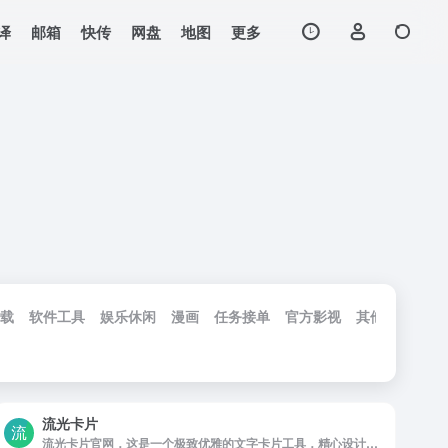
译
邮箱
快传
网盘
地图
更多
载
软件工具
娱乐休闲
漫画
任务接单
官方影视
其他工具
工
流光卡片
流光卡片官网，这是一个极致优雅的文字卡片工具，精心设计的视觉UI，让您的分享在媒体信息流中独树一帜，无论你是文字创作者，社交人，还是热爱生活记录的普通用户，流光卡片都能成为你表达思想的得力助手