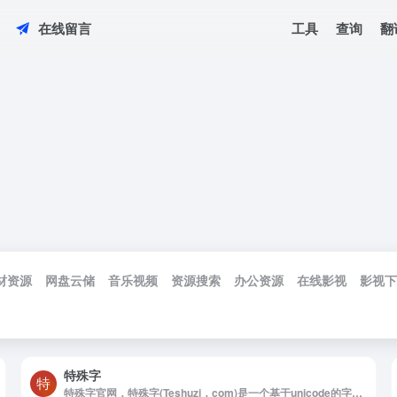
工具
查询
翻
在线留言
材资源
网盘云储
音乐视频
资源搜索
办公资源
在线影视
影视下
特殊字
特殊字官网，特殊字(Teshuzi，com)是一个基于unicode的字符智能检索和手写识别输入系统，用于方便用户快速找到最想要的特殊符号，emoji表情，字母及文字。