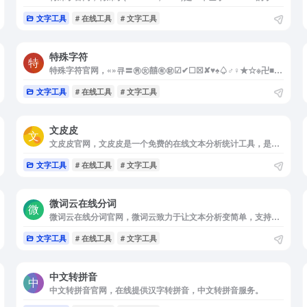
文字工具
# 在线工具
# 文字工具
特殊字符
特殊字符官网，«»큐〓㊚㊛囍㊒㊖☑✔☐☒✘♥♠♤♂♀★☆※卍■□◆◇▲△▂▃▄▅▆▇█●○◎⊕⊙㊣↑↓←→↖↗↘↙№§※≡∞∑√øπ×÷±∫∵∴⊥∥∠€¥℃™©®①❶㊀㈠⑴
文字工具
# 在线工具
# 文字工具
文皮皮
文皮皮官网，文皮皮是一个免费的在线文本分析统计工具，是文化人的好帮手。包括进行文本分析，字数统计，字频统计，词频统计，单词次数统计，数字统计，数字次数统计，文本数字求和，文章阅读时长。
文字工具
# 在线工具
# 文字工具
微词云在线分词
微词云在线分词官网，微词云致力于让文本分析变简单，支持多语言分词与分析，包含多种分析方法，如中文分词，词频统计，共词分析，单词相关性分析等，有丰富的可视化如网络关系图，词云图，词性占比，高频词图表等
文字工具
# 在线工具
# 文字工具
中文转拼音
中文转拼音官网，在线提供汉字转拼音，中文转拼音服务。