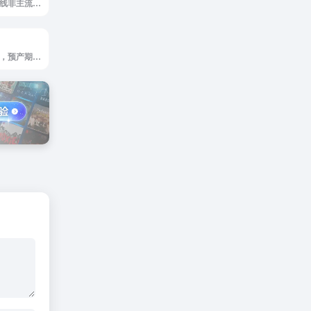
急切网是急切网在线非主流动态闪图设计
预产期计算器官网，预产期计算器帮您计算出当前怀孕周期日历，只需要输入末次月经时间，会自动计算出已怀孕天数，已怀孕周数，当前周数加天数，自动计算具体的预产期，提醒您孕期各阶段的产检时间，帮您做到整个孕期心里有数。