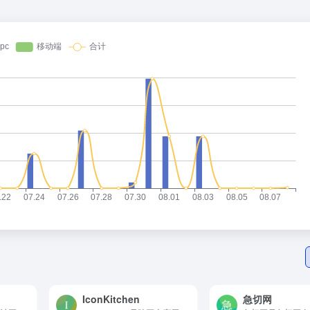
IconKitchen
急切网