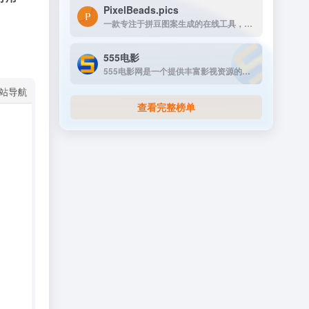
PixelBeads.pics
一款专注于拼豆图案生成的在线工具，用户只需上传任意照片或图片，即可一键将其像素化为可打印的拼豆图稿。
555电影
555电影网是一个提供丰富影视资源的在线观看平台，致力于为用户提供高清、无广告的观影体验。该网站涵盖多种类型的影视内容，包括电影、电视剧、动漫、综艺等，满足不同观众的需求。
查看完整榜单