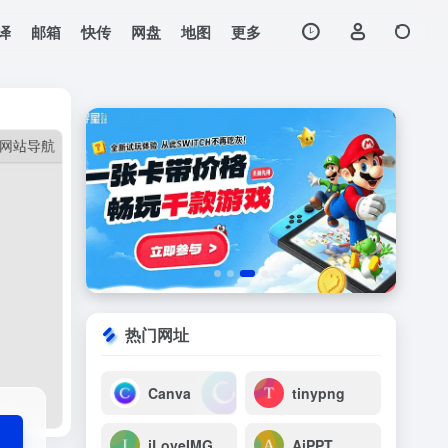
译
邮箱
快传
网盘
地图
更多
打开网站
可用的。
热门网址
Canva
tinypng
iLoveIMG
AiPPT