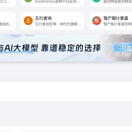
Fotor懒设计是平面设计工具和在线平面设计网站之一
IconKitchen是跨平台应用图标在线制作工具
五行查询
预产期计算器
智商测试官网，智商测试的当前版本采用了国内广泛主流的版本，一共32道题，其中最后2到智商测试题为附件的。智商测试仅仅是测试分析能力，逻辑能力等，并不能说这套智商测试题是全面的，本套智商测试题在医疗行业也颇为常用
五行查询官网，神巴巴测算可提供免费生辰八字五行查询，八字五行查询在实践中不断发展，每一个阶梯的递进，都包含着五行相生相克与历代学者实践五行缺什么查询的辛勤付出。八字五行分析详解，让您方便推测自身命理，知晓自己的命格好坏！ 神巴巴星座网