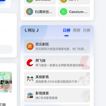
E2黑科技编辑器
Caesium-在线图片压缩软件
网址
日榜
周榜
月榜
西瓜影院
西瓜影院为您提供最新电影、热门电视剧、综艺动漫免费在线观看，高清流畅无广告，海量片源每日更新，打造极致观影体验。
网飞猫
网飞猫是一款聚合全网影视资源的移动端播放应用，主打免费、高画...
真狼影视
真狼影视-2026全新启航真的不浪！
›
影视搜索
维C夸克影视搜索
可用