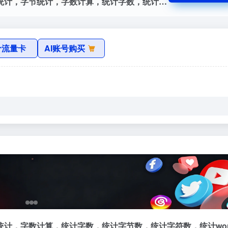
在线字数统计工具官网，字数统计，字符统计，字节统计，字数计算，统计字数，统计字节数，统计字符数，统计word字数，在线字数统计，在线查字数，计算字数，字数统计工具，支持手机移动端查询多少字数，英文:Calculate the number of words，Count the number of words，
价流量卡
AI账号购买
计，字数计算，统计字数，统计字节数，统计字符数，统计wor