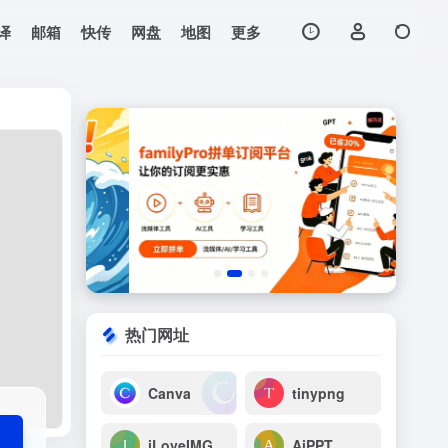
译
邮箱
快传
网盘
地图
更多
打开网站
d字数，在线字数统
热门网址
Canva
tinypng
iLoveIMG
AiPPT