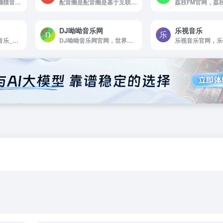
懒猫音乐论坛官网，懒猫音乐论坛提供全网最新最全无损音乐下载，涵盖CD包音乐论坛，完美汽车音乐论坛，思清，吾爱，醉音，麦田，炫音音乐论坛等所有VIP音乐资源下载论坛！
配音圈是配音圈是基于互联网配音服务为用户和配音员一对一在线交易配音服务的新型兼职平台，加盟专业配音员10000+，能完成各种类型的配音服务。在线网络配音就上配音圈，没有中间商，让配...
DJ呦呦音乐网
乐视音乐
果酱音乐官网，果酱音乐_引领音乐娱乐新风向
DJ呦呦音乐网官网，世界DJ舞曲汇聚，每天更新快人一步，专业DJ团队精心制作好听的串烧，打造车载DJ舞曲，为DJ工作者收录国外DJ舞曲，提供高音质在线试听及MP3免费下载，全方位满足DJ工作者及音乐爱好者的需求