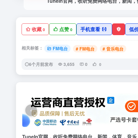
收藏
点赞
手机查看
低
0
0
相关标签：
FM电台
# FM电台
# 音乐电台
6个月前发布
3,655
0
0
‹
TuneIn官网，收听免费网络电台，新闻，体育，音乐，