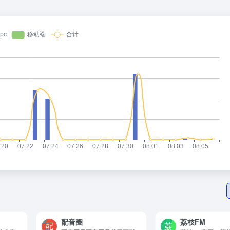
配音圈
荔枝FM