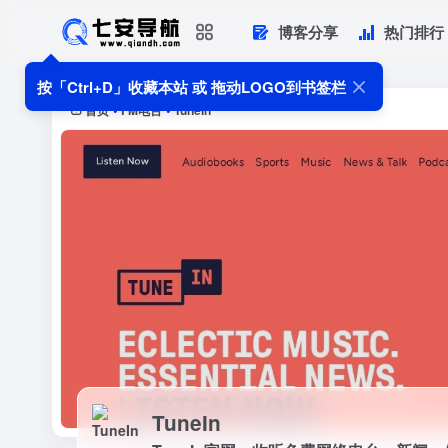
博客分享
热门排行
TuneIn
TuneIn官网，收听免费网络电台，新闻
按「Ctrl+D」收藏本站 或 拖动LOGO到书签栏
100，000 个 ...
首页
FM电台
TuneIn
•
•
TuneIn