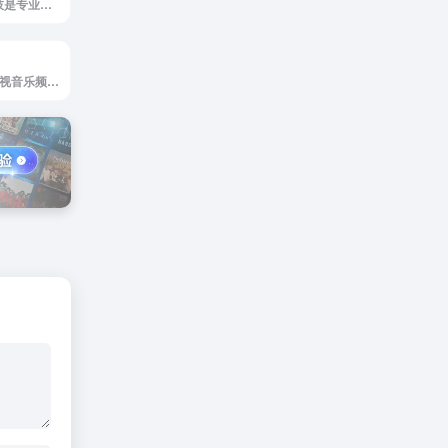
荔枝FM官网，荔枝是专业的音频分享平台，汇集了听音乐，英语，睡前故事，儿童故事，有声小说，相声段子，历史人文，有声书等数亿条音频，超过2亿用户选择的网络FM，随时随地，想听就听，你喜爱的音频尽在荔枝。
乐视音乐官网，乐视音乐频道提供最全最新的MV，现场，纪录片，原创节目等高品质音乐视频内容， 致力于打造最具专业水准的互联网音乐视频媒体和音乐整合营销平台。