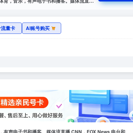
TuneIn官网，收听免费网络电台，新闻，体育，音乐，有声电子书和播客。媒体流直播 CNN，FOX News 电台和 MSNBC。另外还有 100，000 个 AM/FM 广播电台，提供音乐，新闻和本地体育谈话等特色内容。
价流量卡
AI账号购买
有声电子书和播客。媒体流直播 CNN，FOX News 电台和