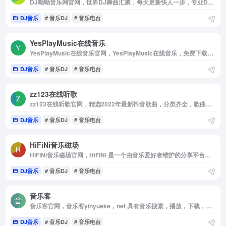
DJ呦呦音乐网官网，世界DJ舞曲汇聚，每天更新快人一步，专业DJ团队精心制作好听的串烧，打造车载DJ舞曲，为DJ工作者收录国外DJ舞曲，提供高音质在线试听及MP3免费下载，全方位满足DJ工作者及音乐爱好者的需求
DJ音乐
# 音乐DJ
# 音乐电台
YesPlayMusic在线音乐
YesPlayMusic在线音乐官网，YesPlayMusic在线音乐，免费下载付费，vip音乐！
DJ音乐
# 音乐DJ
# 音乐电台
zz123在线听歌
zz123在线听歌官网，精选2022年最新抖音歌曲，分类齐全，歌曲数量丰富，更新及时。种子音乐全站收集了经典老歌，欧美流行，中文DJ等期待您的体验。
DJ音乐
# 音乐DJ
# 音乐电台
HiFiNi音乐磁场
HiFiNi音乐磁场官网，HiFiNi 是一个由音乐爱好者维护的分享平台， 旨在解决问题互帮互助， 如果您有需求， 请注册账号并发布信息，详细描述歌曲信息等， 我们会尽力帮您寻找
DJ音乐
# 音乐DJ
# 音乐电台
音乐客
音乐客官网，音乐客yinyueke，net 具有音乐搜索，播放，下载，歌词同步显示，个人音乐播放列表同步等功能。
DJ音乐
# 音乐DJ
# 音乐电台