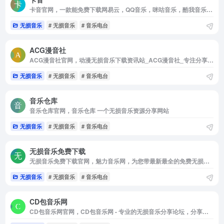
卡音官网，一款能免费下载网易云，QQ音乐，咪咕音乐，酷我音乐VIP/付费歌曲，支持无损音质，页面UI简洁的音乐软件。
无损音乐
# 无损音乐
# 音乐电台
ACG漫音社
ACG漫音社官网，动漫无损音乐下载资讯站_ACG漫音社_专注分享二次元高品质音乐
无损音乐
# 无损音乐
# 音乐电台
音乐仓库
音乐仓库官网，音乐仓库 一个无损音乐资源分享网站
无损音乐
# 无损音乐
# 音乐电台
无损音乐免费下载
无损音乐免费下载官网，魅力音乐网，为您带最新最全的免费无损音乐下载。收录有大量flac，ape，wav，dsd，dts等格式的无损音乐，每首无损音乐都是精心挑选，无损音乐免费下载就来魅力音乐下载网。
无损音乐
# 无损音乐
# 音乐电台
CD包音乐网
CD包音乐网官网，CD包音乐网 - 专业的无损音乐分享论坛，分享高音质无损音乐免费下载。提供ape，flac，wav，mp3，aac等格式专辑，汽车CD，慢摇DJ，影视原声等打包CD下载以及音乐资讯，乐评，在线试听及歌曲推荐。