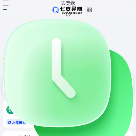
去登录
音乐电台
共 153 篇网址
排序
发布
更新
浏览
点赞
快乐谱
<p>快乐谱是制作与分享图形简谱的网站，谱子可以完美的在Windows、Mac、iPad、iPhone、安卓手机等设备上全屏展示。收录的谱子有1000多首，支持的乐器有：六孔陶笛、十二孔陶笛、三管陶笛、八孔埙、十孔埙、洞箫、葫芦丝、古筝。</p>
乐器曲艺
# 乐器曲艺
# 音乐电台