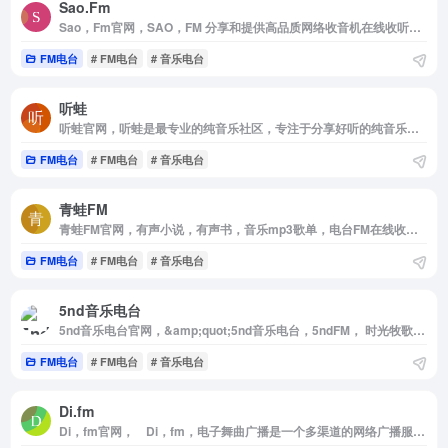
Sao.Fm
Sao，Fm官网，SAO，FM 分享和提供高品质网络收音机在线收听服务，无软件安装实现网页在线收听，手机在线收听广播。网站全面汇集整理国内外主流电台流媒体播放地址，方便广大广播爱好者随时随地利用网络收听喜爱的广播电台。
FM电台
# FM电台
# 音乐电台
听蛙
听蛙官网，听蛙是最专业的纯音乐社区，专注于分享好听的纯音乐，轻音乐，钢琴曲，新世纪音乐，背景音乐，提供在线试听，MP3下载，排行榜
FM电台
# FM电台
# 音乐电台
青蛙FM
青蛙FM官网，有声小说，有声书，音乐mp3歌单，电台FM在线收听，有声读物，随时随地收听，有声读物和音频在线收听。
FM电台
# FM电台
# 音乐电台
5nd音乐电台
5nd音乐电台官网，&amp;quot;5nd音乐电台，5ndFM， 时光牧歌林一心音悦，提供最新最全的网络音乐广播电台在线试听。
FM电台
# FM电台
# 音乐电台
Di.fm
Di，fm官网， Di，fm，电子舞曲广播是一个多渠道的网络广播服务平台，专注于电子舞曲学校的音乐推广和创作，收集优秀的电子音乐资源。网站主要提供MP3，WindowsMedia音频，AAC-HE格式，最难能可贵的是网站上所有歌曲都是免费使用的。