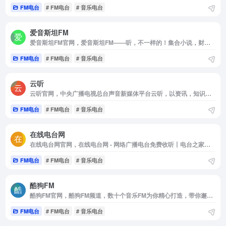
FM电台
# FM电台
# 音乐电台
爱音斯坦FM
爱音斯坦FM官网，爱音斯坦FM——听，不一样的！集合小说，财经，创业干货，音乐，相声，情感，育儿，知识，搞笑等精品音频，让您的收听选择更丰富，随时随地感受声音不一样的魅力
FM电台
# FM电台
# 音乐电台
云听
云听官网，中央广播电视总台声音新媒体平台云听，以资讯，知识，文化为内容战略方向，集纳总台精品内容，自制音频IP节目，创作优质有声书，致力于为手机，车机，平板电脑，智能穿戴等多终端用户提供全场景的声音产品和服务。
FM电台
# FM电台
# 音乐电台
在线电台网
在线电台网官网，在线电台网 - 网络广播电台免费收听丨电台之家提供电台广播节目，资讯，倾力打造大家喜欢的网络收音机视听平台：音乐电台，新闻电台，文艺电台，经济电台，娱乐电台，都市电台，交通电台，农业农村电台，乡村电台。
FM电台
# FM电台
# 音乐电台
酷狗FM
酷狗FM官网，酷狗FM频道，数十个音乐FM为你精心打造，带你邂逅喜爱的音乐，享受随意听音乐的精彩。
FM电台
# FM电台
# 音乐电台