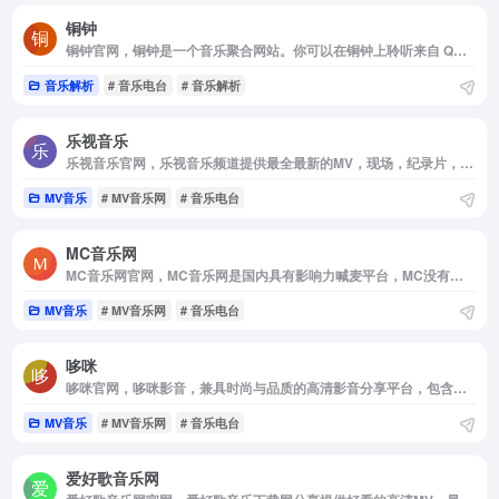
铜钟
铜钟官网，铜钟是一个音乐聚合网站。你可以在铜钟上聆听来自 QQ 音乐，网易云音乐和酷我音乐三家平台的音乐。
音乐解析
# 音乐电台
# 音乐解析
乐视音乐
乐视音乐官网，乐视音乐频道提供最全最新的MV，现场，纪录片，原创节目等高品质音乐视频内容， 致力于打造最具专业水准的互联网音乐视频媒体和音乐整合营销平台。
MV音乐
# MV音乐网
# 音乐电台
MC音乐网
MC音乐网官网，MC音乐网是国内具有影响力喊麦平台，MC没有止境我们永远在探索中创新。我们的使命就是完成每一位mc爱好者的梦想，将中国的MC发扬光大永不裂变。我们承诺只做健康绿色正能量的音乐。
MV音乐
# MV音乐网
# 音乐电台
哆咪
哆咪官网，哆咪影音，兼具时尚与品质的高清影音分享平台，包含演唱会蓝光原盘BDMV/BDISO下载，4K超清MV下载，Hi-Res音乐与SACD下载。
MV音乐
# MV音乐网
# 音乐电台
爱好歌音乐网