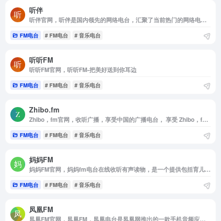
听伴
听伴官网，听伴是国内领先的网络电台，汇聚了当前热门的网络电台节目如;音乐，相声，评书，脱口秀，鬼故事，广播剧等高质量音频节目。移动互联网的个性化手机电台，热门音频节目在线收听首选！
FM电台
# FM电台
# 音乐电台
听听FM
听听FM官网，听听FM-把美好送到你耳边
FM电台
# FM电台
# 音乐电台
Zhibo.fm
Zhibo，fm官网，收听广播，享受中国的广播电台， 享受 Zhibo，fm 广播电台在线收听
FM电台
# FM电台
# 音乐电台
妈妈FM
妈妈FM官网，妈妈fm电台在线收听有声读物，是一个提供包括育儿知识，情感语录，儿童故事，生活智慧等节目的网络电台。用心聆听每一个人的心声，用最温暖的声音，为妈妈们排忧解难，用最动听的音符，感动每一个听众。聆听妈妈fm，更懂生活更懂爱。
FM电台
# FM电台
# 音乐电台
凤凰FM
凤凰FM官网，凤凰FM，凤凰电台是凤凰网推出的一款手机音频应用，可以收听凤凰卫视中文台和资讯台的多档名牌节目。