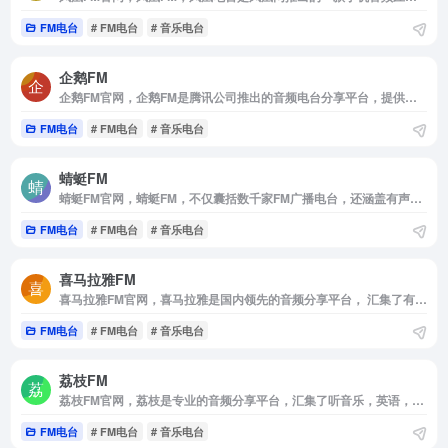
FM电台
# FM电台
# 音乐电台
企鹅FM
企鹅FM官网，企鹅FM是腾讯公司推出的音频电台分享平台，提供最热门的网络电台节目。点歌台，鬼故事，星座风水，情感节目等系列直播节目每个夜晚陪着你。罗辑思维，偶遇鲁小胖，同道星娱乐大咖网红就在企鹅FM。更有最新最全有声小说如果蜗牛有爱情，盗墓笔记合集，鬼吹灯合集无聊的时候陪着你。企鹅FM应用更能按时段推送内容，能智能判断网络环境的Wi-Fi下载，更有定时播放，专辑内上一次收听提醒等贴心设计，满足你的收听需求。
FM电台
# FM电台
# 音乐电台
蜻蜓FM
蜻蜓FM官网，蜻蜓FM，不仅囊括数千家FM广播电台，还涵盖有声小说，儿童故事，相声评书，戏曲，音乐，脱口秀，鬼故事，情感故事，财经科技，新闻历史人文，健康教育等30多类的有声读物或音频节目。更有高晓松，老梁，张召忠，蒋勋等精品有声读物和音频在线收听。蜻蜓FM作为用户喜爱的有声听书应用，为广大听众呈现前沿丰富的有声读物，有声小说和广播电台节目。下载蜻蜓fm，听书听小说听电台，更多的世界用听的。
FM电台
# FM电台
# 音乐电台
喜马拉雅FM
喜马拉雅FM官网，喜马拉雅是国内领先的音频分享平台， 汇集了有声小说，儿童故事，相声评书，京剧戏曲，新闻段子，广播电台等数亿条免费声音内容， 听书，听小说，听故事，听儿歌，听音乐， 为您找到每一天的精神食粮！
FM电台
# FM电台
# 音乐电台
荔枝FM
荔枝FM官网，荔枝是专业的音频分享平台，汇集了听音乐，英语，睡前故事，儿童故事，有声小说，相声段子，历史人文，有声书等数亿条音频，超过2亿用户选择的网络FM，随时随地，想听就听，你喜爱的音频尽在荔枝。
FM电台
# FM电台
# 音乐电台