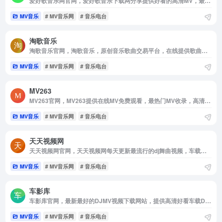
爱好歌音乐网官网，爱好歌音乐下载网分享提供好看的高清MV，最新音乐下载地址及车载MV在线播放，支持手机HTML5在线播放，使用音乐MV解析工具快速获取高清MV音乐下载地址，高清MV下载，车载音乐高清MV，最新车载MV免费下载。
MV音乐
# MV音乐网
# 音乐电台
淘歌音乐
淘歌音乐官网，淘歌音乐，原创音乐歌曲交易平台，在线提供歌曲出售买卖，MV制作KTV发行，编曲伴奏制作，音乐推广宣传，音乐歌曲版权申请注册办理，是国内专业权威的原创音乐网站！
MV音乐
# MV音乐网
# 音乐电台
MV263
MV263官网，MV263提供在线MV免费观看，最热门MV收录，高清MV免费下载，高清MP4免费下载，MV263让生活更美好！
MV音乐
# MV音乐网
# 音乐电台
天天视频网
天天视频网官网，天天视频网每天更新最流行的dj舞曲视频，车载视频mv，dj视频舞曲，车载dj视频，最新美女dj视频下载
MV音乐
# MV音乐网
# 音乐电台
车影库
车影库官网，最新最好的DJMV视频下载网站，提供高清好看车载DJ舞曲视频，车载舞曲下载，我们网站有最专业视频剪辑师和DJ舞曲制作团队精心混音打造的DJ单曲和夜店DJ舞曲，每天更新最潮最嗨的DJ音乐视频，DJ现场舞曲视频，DJMV，酒吧夜店视频，让您感受高清好看的DJ现场视频的快乐，下载DJ车载视频就到车影库音乐网站 www，cheyingku，com
MV音乐
# MV音乐网
# 音乐电台