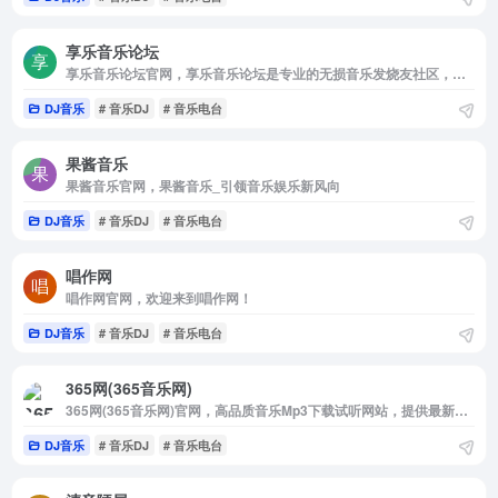
享乐音乐论坛
享乐音乐论坛官网，享乐音乐论坛是专业的无损音乐发烧友社区，免费提供高品质无损音乐下载的网站，更是无损音乐发烧友的乐园，拥有的无损音乐下载格式包含各种类型：FLAC，APE，WAV，DSD，DTS，APE，AAC，还有车载音乐下载，古典音乐下载，hires音乐下载，dsd音乐下载，是一个名不虚传的无损音乐下载网站，海量高品质免费无损音乐打包下载天堂。
DJ音乐
# 音乐DJ
# 音乐电台
果酱音乐
果酱音乐官网，果酱音乐_引领音乐娱乐新风向
DJ音乐
# 音乐DJ
# 音乐电台
唱作网
唱作网官网，欢迎来到唱作网！
DJ音乐
# 音乐DJ
# 音乐电台
365网(365音乐网)
365网(365音乐网)官网，高品质音乐Mp3下载试听网站，提供最新最好听的流行歌曲，网络歌曲，以及权威，全面的歌曲排行榜。
DJ音乐
# 音乐DJ
# 音乐电台