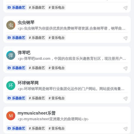
乐器曲艺
# 乐器曲艺
# 音乐电台
虫虫钢琴
<p>虫虫钢琴为你提供优质的免费钢琴谱资源,合集钢琴谱，钢琴曲试听，钢琴演奏，琴友交流的音乐平台</p>
乐器曲艺
# 乐器曲艺
# 音乐电台
弹琴吧
<p>弹琴吧tan8.com，中国的在线音乐兴趣教育社区，现注册用户突破100万。其音乐软件《弹琴吧》app、《钢琴谱大全》app和《吉他谱大全》app，安装量突破千万，好评如潮，小伙伴们快来加入吧。精选2万首iPhone/iPad/Android 钢琴谱,五线谱,乐谱,曲谱,免费下载,iPhone/iPad/Android版钢琴谱软件。</p>
乐器曲艺
# 乐器曲艺
# 音乐电台
环球钢琴网
<p>环球钢琴网是钢琴行业集团化运作的门户网站。网站提供海量免费钢琴资源，并且每天以100+的数量持续更新，能够做到有曲可听、有谱可查，成为全网值得信赖的钢琴学习者的平台化、工具化网站。</p>
乐器曲艺
# 乐器曲艺
# 音乐电台
mymusicsheet乐普
<p>mymusicsheet亚洲最大的曲谱网站</p>
乐器曲艺
# 乐器曲艺
# 音乐电台