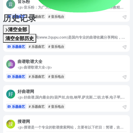
音乐粉
<p>音乐粉：为广大乐友提供丰富的简谱、曲谱、歌词和音乐教程资源</p>
历史记录
乐器曲艺
# 乐器曲艺
# 音乐电台
>清空全部
简谱
<p>爱曲谱网(www.2qupu.com)是国内专业的曲谱收藏分享网站，收录简谱、五线谱、吉他谱、钢琴谱、声乐戏曲等精品曲谱，同时提供各种曲谱下载、曲谱在线打印、曲谱爱好者分享交流等</p>
清空全部历史
乐器曲艺
# 乐器曲艺
# 音乐电台
曲谱歌谱大全
<p>曲谱歌谱大全</p>
乐器曲艺
# 乐器曲艺
# 音乐电台
好曲谱网
<p>好曲谱,国内最全的(葫芦丝,吉他,钢琴,萨克斯,二胡,古筝,电子琴,琵琶,口琴等)曲谱,简谱,乐谱,歌谱资源库.免费浏览下载,乐器教程在线学习。</p>
乐器曲艺
# 乐器曲艺
# 音乐电台
搜谱网
<p>搜谱是一个专业的歌谱搜索网站，主要有以下栏目：简谱，吉他谱，钢琴谱，电子琴谱，手风琴谱，二胡谱，笛萧谱，萨克斯谱，古筝谱，总谱，其他曲谱。</p>