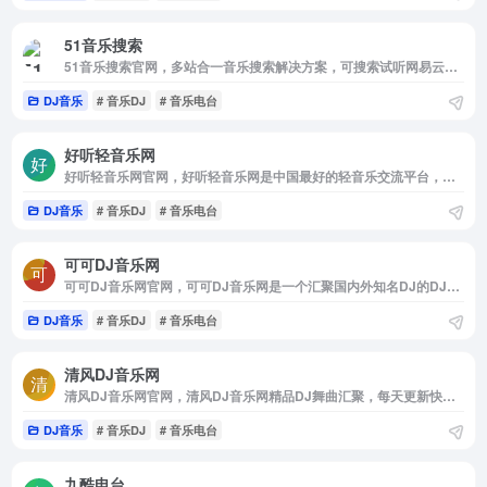
51音乐搜索
51音乐搜索官网，多站合一音乐搜索解决方案，可搜索试听网易云音乐，QQ音乐，酷狗音乐，酷我音乐，虾米音乐，百度音乐，一听音乐，咪咕音乐，荔枝FM，蜻蜓FM，喜马拉雅FM，全民K歌，5sing原创翻唱音乐。
DJ音乐
# 音乐DJ
# 音乐电台
好听轻音乐网
好听轻音乐网官网，好听轻音乐网是中国最好的轻音乐交流平台，专注于分享好听的轻音乐，纯音乐，经典钢琴曲，中国轻音乐，新世纪音乐，背景音乐，是专业的轻音乐在线试听，MP3下载网站。
DJ音乐
# 音乐DJ
# 音乐电台
可可DJ音乐网
可可DJ音乐网官网，可可DJ音乐网是一个汇聚国内外知名DJ的DJ平台，我们提供DJ舞曲app，包括ios，Android，pc端和微信公众号多客户端，提供求职招聘，原创舞曲发布，电音现场，舞曲视频，在线舞曲试听下载的综合性DJ门户网。
DJ音乐
# 音乐DJ
# 音乐电台
清风DJ音乐网
清风DJ音乐网官网，清风DJ音乐网精品DJ舞曲汇聚，每天更新快人一步，专业DJ团队精心制作好听的串烧，打造车载DJ舞曲，为DJ工作者收录国外DJ舞曲，提供高音质在线试听及MP3下载，全方位满足DJ工作者及音乐爱好者的需求。
DJ音乐
# 音乐DJ
# 音乐电台
九酷电台