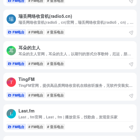
FM电台
# FM电台
# 音乐电台
瑞丢网络收音机(radio5.cn)
瑞丢网络收音机(radio5，cn)官网，瑞丢网络收音机(radio5，cn)，汇集全球3000多个广播电台在线直播线路，随时随地免费在线收听网络收音机，支持手机，电脑收听电台直播，无需安装任何插件。瑞丢网，网上免费听广播
FM电台
# FM电台
# 音乐电台
耳朵的主人
耳朵的主人官网，耳朵的主人，以期刊的形式分享歌特，厄运，朋克，流行，后摇，重金属等小众风格音乐的电台博客，庆幸我还有耳朵，还可以是耳朵的主人。
FM电台
# FM电台
# 音乐电台
TingFM
TingFM官网，提供高品质网络收音机在线收听服务，无软件安装实现网页在线收听，手机在线收听广播。网站全面汇集整理国内外主流电台流媒体播放地址，方便广大广播爱好者随时随地利用网络收听喜爱的广播电台。TingFM祝您收听愉快！
FM电台
# FM电台
# 音乐电台
Last.fm
Last，fm官网，Last，fm | 播放音乐，找歌曲，发现音乐家
FM电台
# FM电台
# 音乐电台