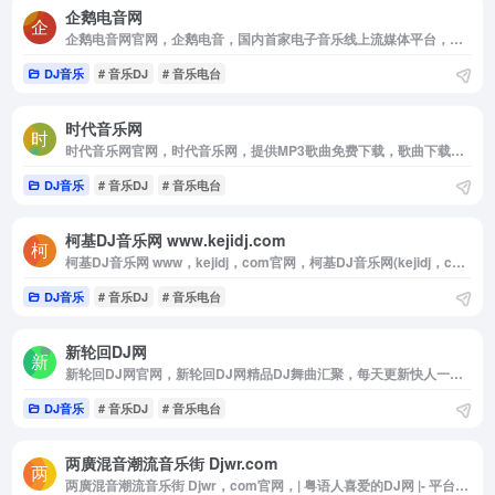
企鹅电音网
企鹅电音网官网，企鹅电音，国内首家电子音乐线上流媒体平台，它拥有很多有共同爱好的朋友在彼此交流，分享和感受音乐所给他们带来的快乐。电音帝国顶级，权威，专业的音乐态度！是一个集电子音乐，欧美潮流音乐，中国原创舞曲，小资音乐和网络音乐电台为主的高品质mp3分享平台，它也是国内外音乐达人，顶尖电子音乐人，各大名牌夜店的明星dj，音乐爱好者，都市时尚潮人的网络地。
DJ音乐
# 音乐DJ
# 音乐电台
时代音乐网
时代音乐网官网，时代音乐网，提供MP3歌曲免费下载，歌曲下载，在线试听流行歌曲和好听的歌，经典老歌大全，伤感歌曲，非主流音乐，好听的英文歌曲，儿童歌曲，网络歌曲，最新歌曲下载，下歌曲听音乐，在线听歌曲尽在时代音乐网。
DJ音乐
# 音乐DJ
# 音乐电台
柯基DJ音乐网 www.kejidj.com
柯基DJ音乐网 www，kejidj，com官网，柯基DJ音乐网(kejidj，com)世界DJ舞曲汇聚，每天更新快人一步，专业DJ团队精心制作好听的串烧，打造车载DJ舞曲，为DJ工作者收录国外DJ舞曲，提供高音质在线试听及MP3免费下载，全方位满足DJ工作者及音乐爱好者的需求，云集2019年度最新最好听的dj音乐下载，更多dj酒吧慢摇，现场超劲爆dj舞曲实现同步更新，
DJ音乐
# 音乐DJ
# 音乐电台
新轮回DJ网
新轮回DJ网官网，新轮回DJ网精品DJ舞曲汇聚，每天更新快人一步，专业DJ团队精心制作好听的串烧，打造车载DJ舞曲，为DJ工作者收录国外DJ舞曲，提供高音质在线试听及MP3下载，全方位满足DJ工作者及音乐爱好者的需求。
DJ音乐
# 音乐DJ
# 音乐电台
两廣混音潮流音乐街 Djwr.com
两廣混音潮流音乐街 Djwr，com官网，| 粤语人喜爱的DJ网 |- 平台提供海量好听的粤语Dj舞曲，精选分享经典慢摇串烧嗨歌音乐，同步更新全球各类流行混音作品，致力打造特色全粤语潮牌电音网。