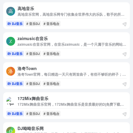
高地音乐
高地音乐官网，高地音乐网专门收集全世界伟大的乐队，歌手的所有无损音乐专辑，对人类有杰出贡献的音乐，都是网站收集的对象，欢迎你来获取你需要的音乐。
DJ音乐
# 音乐DJ
# 音乐电台
zaimusic在音乐
zaimusic在音乐官网，在音乐zaimusic，是一个只属于音乐的网站，汇集了国内国外的音乐网站，音乐微信公众号，音乐群，音乐资讯等，开启您的音乐之旅。
DJ音乐
# 音乐DJ
# 音乐电台
洛奇Town
洛奇Town官网，每日精选一天只有两首曲子，有些不够听的样子；发现音乐来源是网易云音乐，虾米音乐以及QQ音乐的每日推荐。如果你喜欢本站每日推荐的音乐，那么你可以在这里发现心动的声音。
DJ音乐
# 音乐DJ
# 音乐电台
172Mix舞曲音乐
172Mix舞曲音乐官网，172Mix舞曲音乐是音质最好的Dj免费下载网站，提供无损高品质Dj舞曲分享，Dj舞曲下载，每天更新最潮最嗨的Dj音乐，Dj舞曲
DJ音乐
# 音乐DJ
# 音乐电台
DJ呦呦音乐网