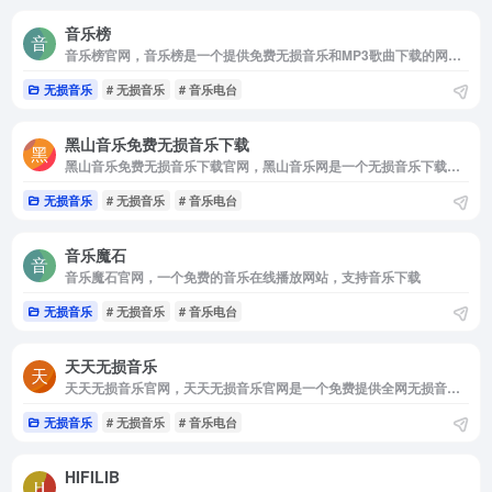
音乐榜
音乐榜官网，音乐榜是一个提供免费无损音乐和MP3歌曲下载的网站，旨在为音乐爱好者创建一个交流与分享资源的空间。该平台没有广告干扰，也不需要用户登录即可使用。
无损音乐
# 无损音乐
# 音乐电台
黑山音乐免费无损音乐下载
黑山音乐免费无损音乐下载官网，黑山音乐网是一个无损音乐下载，mp3音乐免费下载，mp3音乐免费音乐下载的网站，抖音热门音乐下载，为广大爱好音乐者提供免费音乐素材交流分享的平台。
无损音乐
# 无损音乐
# 音乐电台
音乐魔石
音乐魔石官网，一个免费的音乐在线播放网站，支持音乐下载
无损音乐
# 无损音乐
# 音乐电台
天天无损音乐
天天无损音乐官网，天天无损音乐官网是一个免费提供全网无损音乐及mp3歌曲免费下载网站，为广大音乐爱好者提供音乐交流及资源分享平台
无损音乐
# 无损音乐
# 音乐电台
HIFILIB