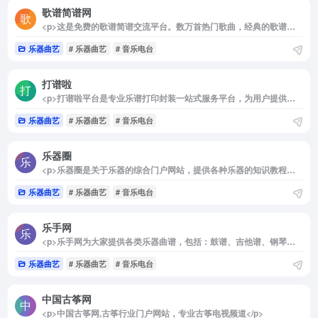
歌谱简谱网
<p>这是免费的歌谱简谱交流平台。数万首热门歌曲，经典的歌谱简谱五线谱让你随意浏览。</p>
乐器曲艺
# 乐器曲艺
# 音乐电台
打谱啦
<p>打谱啦平台是专业乐谱打印封装一站式服务平台，为用户提供免费乐谱下载等一系列服务</p>
乐器曲艺
# 乐器曲艺
# 音乐电台
乐器圈
<p>乐器圈是关于乐器的综合门户网站，提供各种乐器的知识教程、乐曲曲谱，以及钢琴、吉他、二胡、古筝等热门乐器的简谱搜索和浏览。</p>
乐器曲艺
# 乐器曲艺
# 音乐电台
乐手网
<p>乐手网为大家提供各类乐器曲谱，包括：鼓谱、吉他谱、钢琴谱、尤克里里谱、贝斯谱、古筝谱、简谱、非洲鼓谱、葫芦丝谱等；与音乐爱好者们相互学习、相互交流、共同进步。</p>
乐器曲艺
# 乐器曲艺
# 音乐电台
中国古筝网
<p>中国古筝网,古筝行业门户网站，专业古筝电视频道</p>