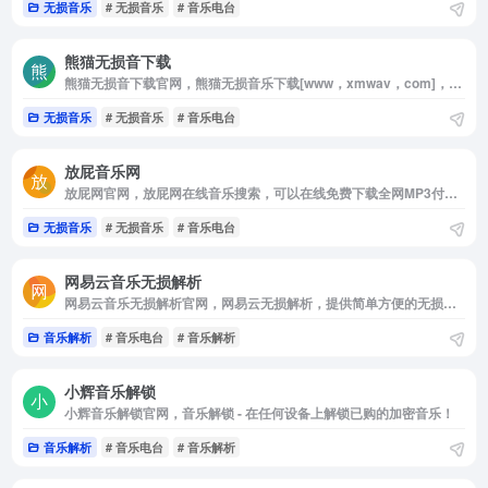
无损音乐
# 无损音乐
# 音乐电台
熊猫无损音下载
熊猫无损音下载官网，熊猫无损音乐下载[www，xmwav，com]，一个免费分享wav|flac|mp3格式无损音乐的网站，为广大无损音乐爱好者提供交流及资源分享，在这里可以找到很多您喜爱的无损音乐免费下载。收录的无损音乐主要以wav，flac，ape，mp3等格式，每首无损音乐都是熊猫无损音乐网精心挑选，真正免费的无损音乐下载网站。
无损音乐
# 无损音乐
# 音乐电台
放屁音乐网
放屁网官网，放屁网在线音乐搜索，可以在线免费下载全网MP3付费歌曲、流行音乐、经典老歌等。曲库完整，更新迅速，试听流畅，支持高品质|无损音质~
无损音乐
# 无损音乐
# 音乐电台
网易云音乐无损解析
网易云音乐无损解析官网，网易云无损解析，提供简单方便的无损解析下载服务。
音乐解析
# 音乐电台
# 音乐解析
小辉音乐解锁
小辉音乐解锁官网，音乐解锁 - 在任何设备上解锁已购的加密音乐！
音乐解析
# 音乐电台
# 音乐解析