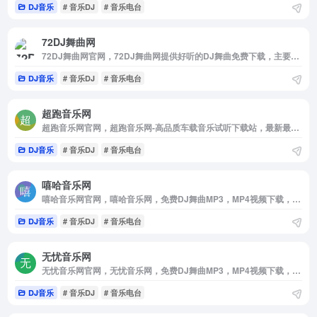
DJ音乐
# 音乐DJ
# 音乐电台
72DJ舞曲网
72DJ舞曲网官网，72DJ舞曲网提供好听的DJ舞曲免费下载，主要包括国内外最新dj音乐，好听的中文舞曲，dj串烧全部精心打造。北方最好的dj舞曲在线试听网站！
DJ音乐
# 音乐DJ
# 音乐电台
超跑音乐网
超跑音乐网官网，超跑音乐网-高品质车载音乐试听下载站，最新最丰富的车载音乐DJ舞曲，真正的无损高品质音乐，好看好听的视频MV，尽在超跑音乐网，发烧友专属无损音乐网
DJ音乐
# 音乐DJ
# 音乐电台
嘻哈音乐网
嘻哈音乐网官网，嘻哈音乐网，免费DJ舞曲MP3，MP4视频下载，收录了网上最新歌曲和流行音乐，网络歌曲，好听的歌，非主流音乐，经典老歌，搞笑歌曲，儿童歌曲，英文歌曲等。是您寻找好听的歌首选网站
DJ音乐
# 音乐DJ
# 音乐电台
无忧音乐网
无忧音乐网官网，无忧音乐网，免费DJ舞曲MP3，MP4视频下载，收录了网上最新歌曲和流行音乐，网络歌曲，好听的歌，非主流音乐，经典老歌，搞笑歌曲，儿童歌曲，英文歌曲等。是您寻找好听的歌首选网站
DJ音乐
# 音乐DJ
# 音乐电台