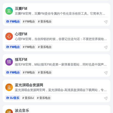
豆瓣FM
豆瓣FM官网，豆瓣FM是你专属的个性化音乐收听工具。它简单方便，打开就能收听。在收听过程中，你可以用“红心”，“垃圾桶”或者“跳过” 告诉豆瓣FM你的喜好。豆瓣FM将根据你的操作和反馈，从海量曲库中自动发现并播出符合你音乐口味的歌曲。
FM电台
# FM电台
# 音乐电台
心理FM
心理FM官网，当你抑郁的时候，你要记住这句话：不要把世界留给烂人。
FM电台
# FM电台
# 音乐电台
猫耳FM
猫耳FM官网，M站(猫耳FM)是第一家弹幕音图站，同时也是中国声优基地，在这里可以听电台，音乐，翻唱，小说和广播剧，用二次元声音连接三次元，
FM电台
# FM电台
# 音乐电台
蓝光演唱会资源网
蓝光演唱会资源网官网，蓝光演唱会-高清原盘演唱会下载网站，专注iso和bdmv格式的蓝光Blu-ray Disc音乐会下载，本站有香港，大陆，台湾，日本，欧美演唱会
DJ音乐
# 音乐DJ
# 音乐电台
波点音乐