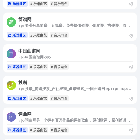
乐器曲艺
# 乐器曲艺
# 音乐电台
简谱网
<p>专业分享简谱、五线谱。免费提供歌谱、钢琴谱、吉他谱、原创歌曲等各式曲谱几十万首。</p>
乐器曲艺
# 乐器曲艺
# 音乐电台
中国曲谱网
<p>中国曲谱网</p>
乐器曲艺
# 乐器曲艺
# 音乐电台
搜谱
<p>搜谱_简谱搜索_吉他搜谱_曲谱搜索_中国曲谱网</p><p> <span>打赏</span><span class="like-count">赞</span><span>微海报</span><span>分享</span></p>
乐器曲艺
# 乐器曲艺
# 音乐电台
词曲网
<p>词曲网是一个拥有百万作品的原创歌曲，原创歌词，原创简谱，乐谱，歌谱发布与搜索的专业网站，包含各种声乐谱与器乐谱。邬大为题词、大量词曲作者驻站发布作品。主要栏目：简谱，吉他谱，钢琴谱，电子琴谱，手风琴谱，二胡谱，笛萧谱，萨克斯谱，古筝谱，总谱，以及歌词，lrc，MP3与伴奏，是集歌曲、歌词、歌谱为一体的大型音乐网。</p>
乐器曲艺
# 乐器曲艺
# 音乐电台