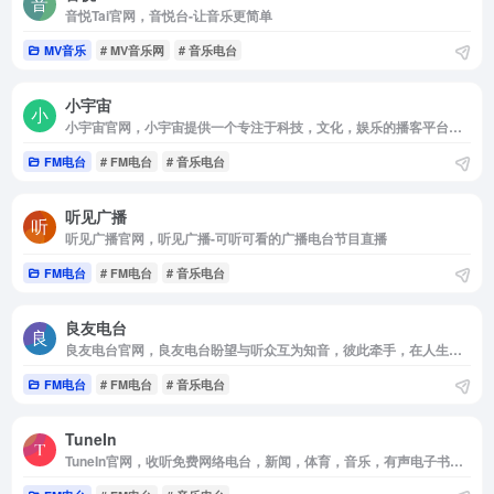
音悦Tai官网，音悦台-让音乐更简单
MV音乐
# MV音乐网
# 音乐电台
小宇宙
小宇宙官网，小宇宙提供一个专注于科技，文化，娱乐的播客平台，可下载应用收听最新资讯和故事。
FM电台
# FM电台
# 音乐电台
听见广播
听见广播官网，听见广播-可听可看的广播电台节目直播
FM电台
# FM电台
# 音乐电台
良友电台
良友电台官网，良友电台盼望与听众互为知音，彼此牵手，在人生，信仰路上并肩同行。
FM电台
# FM电台
# 音乐电台
TuneIn
TuneIn官网，收听免费网络电台，新闻，体育，音乐，有声电子书和播客。媒体流直播 CNN，FOX News 电台和 MSNBC。另外还有 100，000 个 AM/FM 广播电台，提供音乐，新闻和本地体育谈话等特色内容。