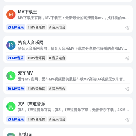
MV下载王
MV下载王官网，MV下载王：最新最全的高清音乐mv，找好看的mtv视频就来MvXZ，com
MV音乐
# MV音乐网
# 音乐电台
拾音人音乐网
拾音人音乐网官网，拾音人音乐MV下载网分享提供好看的高清MV免费迅雷下载地址及无广告播放，使用MV音乐下载解析工具快速获取高清MV音乐下载地址，高清MV下载，车载MV音乐下载，高清MV免费下载网站。
MV音乐
# MV音乐网
# 音乐电台
爱车MV
爱车MV官网，爱车MV视频提供最新车载MV高清DJ视频无水印音乐下载。爱车MV拥有庞大完整的高清车载MV视频大全，热门流行的超清MV视频迅速更新，并提供最新的DJ视频，精选车载视频下载，最新车载MV音乐，高清无水印视频，MP4车载视频下载。
MV音乐
# MV音乐网
# 音乐电台
真5.1声道音乐
真5，1声道音乐官网，真5，1声道音乐下载，无损音乐下载，4KMV下载，DTS5，1音乐下载，超高清2160P下载，无水印下载，蓝光原画MV下载，1080P下载，DTS音乐下载，超清MV下载，高清MV下载，车载MV视频下载，音乐歌曲下载，MV下载，WAV音乐下载，抖音歌曲下载，无损音乐美声网
MV音乐
# MV音乐网
# 音乐电台
音悦Tai