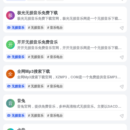
极光无损音乐免费下载
极光无损音乐免费下载官网，极光无损音乐网是一个无损音乐下载，mp3音乐免费下载，mp3音乐免费音乐下载的网站，抖音热门音乐下载，为广大爱好音乐者提供免费音乐素材交流分享的平台。
无损音乐
# 无损音乐
# 音乐电台
开开无损音乐免费音乐
开开无损音乐免费音乐官网，开开无损音乐网是一个无损音乐下载，无损音乐免费下载，mp3音乐免费音乐下载的网站，抖音热门音乐下载，为广大音乐爱好者和抖音创作者提供免费音乐素材交流分享的平台。
无损音乐
# 无损音乐
# 音乐电台
全网Mp3搜索下载
全网Mp3搜索下载官网，XZMP3，COM是一个免费提供音乐MP3下载的网站，专注于MP3音乐下载，Flac音乐等各类高品质无损音乐的免费下载，致力于做国内最好的免费无损音乐下载网站。
无损音乐
# 无损音乐
# 音乐电台
音兔
音兔官网，提供免费音乐，多种高清格式无损音乐。主要以SACD无损音乐，DSD无损音乐和Hires无损音乐为主。高速使用多种方式，避免使用网盘。是一个不可多得的免费音乐网站。让无损更上一个逼格。 音兔 - 无损音乐下载
无损音乐
# 无损音乐
# 音乐电台
卡音