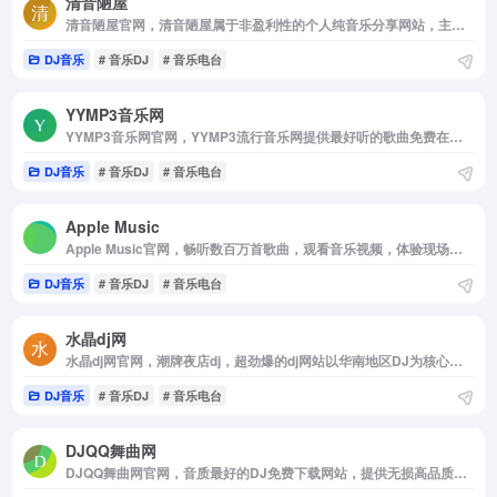
清音陋屋
清音陋屋官网，清音陋屋属于非盈利性的个人纯音乐分享网站，主要为喜欢轻音乐，纯音乐的朋友创建，其主要内容为忧伤轻音乐，影视配乐，忧伤散文，清音陋屋网站创建总结为“用耳聆听，用心感受”。
DJ音乐
# 音乐DJ
# 音乐电台
YYMP3音乐网
YYMP3音乐网官网，YYMP3流行音乐网提供最好听的歌曲免费在线试听的音乐网站。收录了网上最新最流行的mp3音乐，网络歌曲，非主流，DJ音乐，伤感歌曲，经典老歌等等mp3歌曲，是您寻找好听的歌曲首选网站。
DJ音乐
# 音乐DJ
# 音乐电台
‎Apple Music
‎Apple Music官网，畅听数百万首歌曲，观看音乐视频，体验现场表演，一切尽在 Apple Music。订阅后即可在网页，App 或 Android 设备上播放。
DJ音乐
# 音乐DJ
# 音乐电台
水晶dj网
水晶dj网官网，潮牌夜店dj，超劲爆的dj网站以华南地区DJ为核心，提供无损高品质DJ舞曲，每天更新快人一步，我们网站有最专业DJ团队精心制作好听的串烧，打造精品车载DJ舞曲，为喜欢DJ的爱好者，提供高音质在线试听及MP3免费下载，全方位满足DJ音乐爱好者的需求。
DJ音乐
# 音乐DJ
# 音乐电台
DJQQ舞曲网
DJQQ舞曲网官网，音质最好的DJ免费下载网站，提供无损高品质DJ舞曲分享，DJ舞曲下载，我们网站有最专业DJ大师和DJ舞曲制作团队精心混音打造的DJ串烧和夜店DJ舞曲，每天更新最潮最嗨的DJ音乐，DJ舞曲，DJ串烧，酒吧夜店舞曲，让您感受无损高品质DJ分享与下载的快乐，下载DJ就到DJQQ音乐网站 www，djqq，net