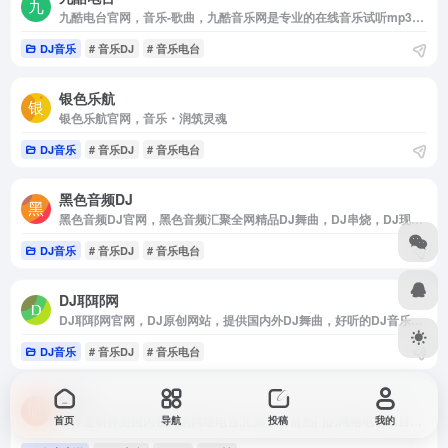
九酷电台官网，音乐-歌曲，九酷音乐网是专业的在线音乐试听mp3下载网站，收录了网上最新歌曲和流行音乐，网络歌曲，好听的歌，抖音热门歌曲，经典老歌等最新流行歌曲MP3下载试听服务，是您寻找好听的歌首选网站。
DJ音乐
# 音乐DJ
# 音乐电台
银色乐航
银色乐航官网，音乐・润筑灵魂
DJ音乐
# 音乐DJ
# 音乐电台
黑色音频DJ
黑色音频DJ官网，黑色音频汇聚全网精品DJ舞曲，DJ串烧，DJ现场，DJ慢摇，电音，3D环绕，更新速度快，种类全，音质好，优秀的DJ团队引领DJ潮流，享受高品质DJ听觉盛宴一切尽在黑色音频DJ
DJ音乐
# 音乐DJ
# 音乐电台
DJ耶耶网
DJ耶耶网官网，DJ原创网站，提供国内外DJ舞曲，好听的DJ音乐，劲爆的DJ舞曲音乐MP3免费下载，专业提供DJ嗨嗨网，DJ舞曲，DJ串烧，dj现场，dj慢摇，尽在DJ嗨吧-DJ耶耶网
DJ音乐
# 音乐DJ
# 音乐电台
听伴
听伴是听伴是国内领先的网络电台,汇聚了当前热门的网络电台节目如;音乐,相声,评书,脱口秀,鬼故事,广播剧等高质量音频节目。移动互联网的个性化手机电台,热门音频节目在线收听首选！
首页
导航
投稿
我的