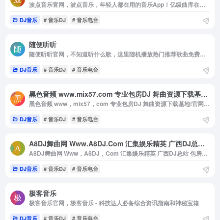
波点音乐官网，波点音乐，年轻人都在用的音乐App！亿级曲库在线畅听，网罗各种音乐大咖，学生党必备的宝藏应用。歌多，好看，省钱，极简界面与极致听歌体验，还原音乐原本的样子！
DJ音乐
# 音乐DJ
# 音乐电台
随便听听
随便听听官网，不知道听什么歌，这里随机播放热门推荐歌曲免费在线播放下载，这里至少收集了过万首热门在网络上最全的音乐
DJ音乐
# 音乐DJ
# 音乐电台
黑色音频 www.mix57.com 专业包房DJ 舞曲资源下载基地!
黑色音频 www，mix57，com 专业包房DJ 舞曲资源下载基地!官网，打造中国DJ音乐文化，每天同步国内外DJ舞曲，高品质数字音乐在线试听及下载，全方位满足DJ工作者及音乐爱好者的需求。
DJ音乐
# 音乐DJ
# 音乐电台
A8DJ舞曲网 Www.A8DJ.Com 汇集娱乐精英 广西DJ总站 包房精品DJ舞曲汇聚平台
A8DJ舞曲网 Www，A8DJ，Com 汇集娱乐精英 广西DJ总站 包房精品DJ舞曲汇聚平台官网，A8DJ舞曲网以东南亚DJ为核心，提供最新包房DJ音乐，每天更新快人一步，专业DJ团队精心制作好听的串烧，打造车载DJ舞曲，为DJ工作者收录国外DJ舞曲，提供高音质在线试听及MP3免费下载，全方位满足DJ工作者及音乐爱好者的需求。
DJ音乐
# 音乐DJ
# 音乐电台
极客音乐
极客音乐官网，极客音乐 - 科技达人必备综合资讯指南和神秘宝箱
DJ音乐
# 音乐DJ
# 音乐电台