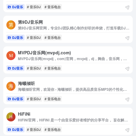
DJ音乐
# 音乐DJ
# 音乐电台
第9DJ音乐网
第9DJ音乐网官网，专业DJ团队精心制作好听的串烧，打造车载DJ舞曲，提供高音质在线试听及MP3下载，全方位满足DJ音乐爱好者的需求。
DJ音乐
# 音乐DJ
# 音乐电台
MVPDJ音乐网(mvpdj.com)
MVPDJ音乐网(mvpdj，com)官网，mvpdj，dj，舞曲，音乐网，音乐下载，最新舞曲，舞曲下载，在线听歌，电子音乐，MP3下载，音乐电台，欧美舞曲，音乐社区
DJ音乐
# 音乐DJ
# 音乐电台
海螺倾听
海螺倾听官网，欢迎你 - 海螺倾听，提供高品质音乐MP3的个性化推荐，发布，P2P下载服务，以及线下音乐活动等互动内容
DJ音乐
# 音乐DJ
# 音乐电台
HiFiNi
HiFiNi官网，HiFiNi 是一个由音乐爱好者维护的分享平台， 旨在解决问题互帮互助， 如果您有需求， 请注册账号并发布信息，详细描述歌曲信息等， 我们会尽力帮您寻找HiFiNi MUSIC BBS - HiFiNi，COM
DJ音乐
# 音乐DJ
# 音乐电台