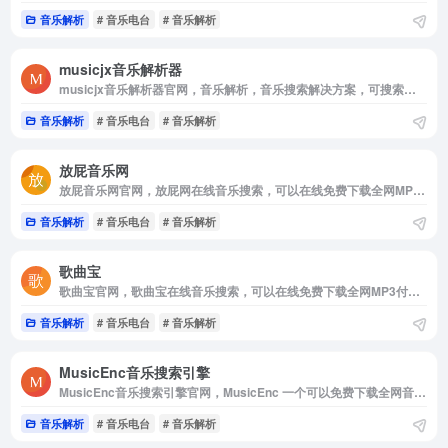
音乐解析
# 音乐电台
# 音乐解析
musicjx音乐解析器
musicjx音乐解析器官网，音乐解析，音乐搜索解决方案，可搜索试听网易云音乐，QQ音乐，酷狗音乐，酷我音乐，虾米音乐，百度音乐，一听音乐，咪咕音乐，荔枝FM，蜻蜓FM，喜马拉雅FM，全民K歌，5sing原创翻唱音乐。
音乐解析
# 音乐电台
# 音乐解析
放屁音乐网
放屁音乐网官网，放屁网在线音乐搜索，可以在线免费下载全网MP3付费歌曲，流行音乐，经典老歌等。曲库完整，更新迅速，试听流畅，支持高品质|无损音质
音乐解析
# 音乐电台
# 音乐解析
歌曲宝
歌曲宝官网，歌曲宝在线音乐搜索，可以在线免费下载全网MP3付费歌曲，流行音乐，经典老歌等。曲库完整，更新迅速，试听流畅，支持高品质|无损音质
音乐解析
# 音乐电台
# 音乐解析
MusicEnc音乐搜索引擎
MusicEnc音乐搜索引擎官网，MusicEnc 一个可以免费下载全网音乐资源的网站，内部无广告
音乐解析
# 音乐电台
# 音乐解析