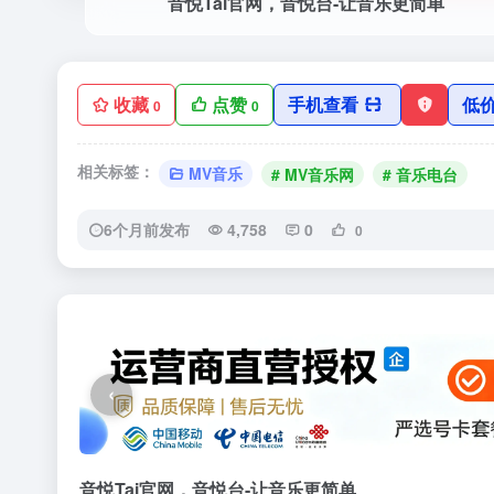
音悦Tai官网，音悦台-让音乐更简单
收藏
点赞
手机查看
低
0
0
相关标签：
MV音乐
# MV音乐网
# 音乐电台
6个月前发布
4,758
0
0
‹
音悦Tai官网，音悦台-让音乐更简单