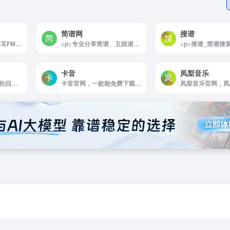
简谱网
搜谱
猫耳FM官网，M站(猫耳FM)是第一家弹幕音图站，同时也是中国声优基地，在这里可以听电台，音乐，翻唱，小说和广播剧，用二次元声音连接三次元，
<p>专业分享简谱、五线谱。免费提供歌谱、钢琴谱、吉他谱、原创歌曲等各式曲谱几十万首。</p>
卡音
凤梨音乐
新轮回DJ网官网，新轮回DJ网精品DJ舞曲汇聚，每天更新快人一步，专业DJ团队精心制作好听的串烧，打造车载DJ舞曲，为DJ工作者收录国外DJ舞曲，提供高音质在线试听及MP3下载，全方位满足DJ工作者及音乐爱好者的需求。
卡音官网，一款能免费下载网易云，QQ音乐，咪咕音乐，酷我音乐VIP/付费歌曲，支持无损音质，页面UI简洁的音乐软件。