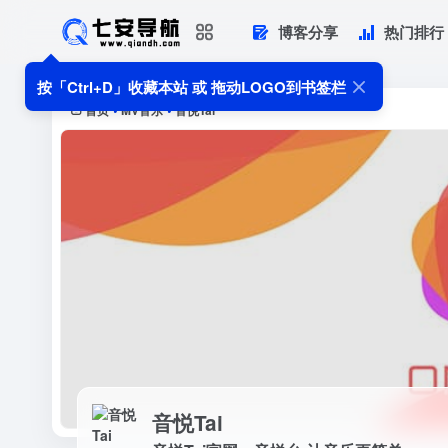
博客分享
热门排行
音悦Tai
音悦Tai官网，音悦台-让音乐更简单
按「Ctrl+D」收藏本站 或 拖动LOGO到书签栏
首页
MV音乐
音悦Tai
•
•
音悦Tai