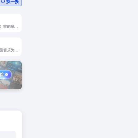
换一换
<p>搜谱_简谱搜索_吉他搜谱_曲谱搜索_中国曲谱网</p><p> <span>打赏</span><span class="like-count">赞</span><span>微海报</span><span>分享</span></p>
凤梨音乐官网，凤梨音乐为广大音乐爱好者提供高音质无损音乐资源的一个音乐分享平台