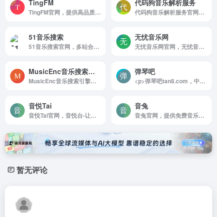
TingFM
代码狗音乐解析服务
TingFM官网，提供高品质网络收音机在线收听服务，无软件安装实现网页在线收听，手机在线收听广播。网站全面汇集整理国内外主流电台流媒体播放地址，方便广大广播爱好者随时随地利用网络收听喜爱的广播电台。TingFM祝您收听愉快！
代码狗音乐解析服务官网，一款开源的基于网易云音乐api的在线音乐播放器。具有音乐解析，搜索，播放，下载，歌词同步显示，个人音乐播放列表同步等功能。
51音乐搜索
无忧音乐网
51音乐搜索官网，多站合一音乐搜索解决方案，可搜索试听网易云音乐，QQ音乐，酷狗音乐，酷我音乐，虾米音乐，百度音乐，一听音乐，咪咕音乐，荔枝FM，蜻蜓FM，喜马拉雅FM，全民K歌，5sing原创翻唱音乐。
无忧音乐网官网，无忧音乐网，免费DJ舞曲MP3，MP4视频下载，收录了网上最新歌曲和流行音乐，网络歌曲，好听的歌，非主流音乐，经典老歌，搞笑歌曲，儿童歌曲，英文歌曲等。是您寻找好听的歌首选网站
MusicEnc音乐搜索引擎
弹琴吧
MusicEnc音乐搜索引擎官网，MusicEnc 一个可以免费下载全网音乐资源的网站，内部无广告
<p>弹琴吧tan8.com，中国的在线音乐兴趣教育社区，现注册用户突破100万。其音乐软件《弹琴吧》app、《钢琴谱大全》app和《吉他谱大全》app，安装量突破千万，好评如潮，小伙伴们快来加入吧。精选2万首iPhone/iPad/Android 钢琴谱,五线谱,乐谱,曲谱,免费下载,iPhone/iPad/Android版钢琴谱软件。</p>
音悦Tai
音兔
音悦Tai官网，音悦台-让音乐更简单
音兔官网，提供免费音乐，多种高清格式无损音乐。主要以SACD无损音乐，DSD无损音乐和Hires无损音乐为主。高速使用多种方式，避免使用网盘。是一个不可多得的免费音乐网站。让无损更上一个逼格。 音兔 - 无损音乐下载
暂无评论