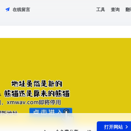
工具
查询
翻
在线留言
ww，xmwav，com]，一个免费分享wav|flac|mp3格式无损音乐的网
打开网站