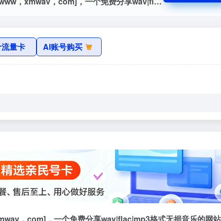
熊猫无损音下载官网，熊猫无损音乐下载[www，xmwav，com]，一个免费分享wav|flac|mp3格式无损音乐的网站，为广大无损音乐爱好者提供交流及资源分享，在这里可以找到很多您喜爱的无损音乐免费下载。收录的无损音乐主要以wav，flac，ape，mp3等格式，每首无损音乐都是熊猫无损音乐网精心挑选，真正免费的无损音乐下载网站。
价流量卡
AI账号购买
mwav，com]，一个免费分享wav|flac|mp3格式无损音乐的网