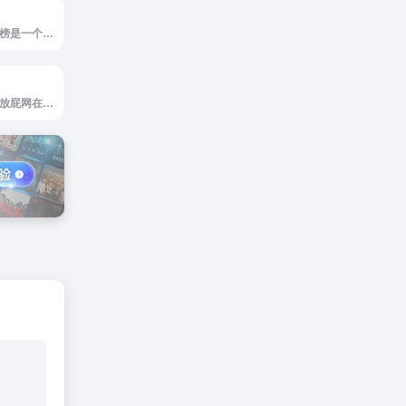
音乐榜官网，音乐榜是一个提供免费无损音乐和MP3歌曲下载的网站，旨在为音乐爱好者创建一个交流与分享资源的空间。该平台没有广告干扰，也不需要用户登录即可使用。
放屁音乐网官网，放屁网在线音乐搜索，可以在线免费下载全网MP3付费歌曲，流行音乐，经典老歌等。曲库完整，更新迅速，试听流畅，支持高品质|无损音质