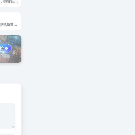
懒猫音乐论坛官网，懒猫音乐论坛提供全网最新最全无损音乐下载，涵盖CD包音乐论坛，完美汽车音乐论坛，思清，吾爱，醉音，麦田，炫音音乐论坛等所有VIP音乐资源下载论坛！
酷狗FM官网，酷狗FM频道，数十个音乐FM为你精心打造，带你邂逅喜爱的音乐，享受随意听音乐的精彩。