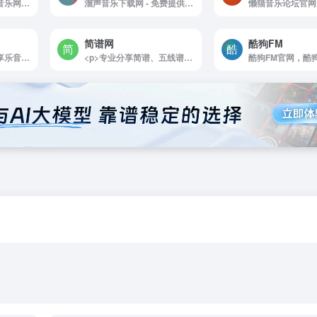
高地音乐官网，高地音乐网专门收集全世界伟大的乐队，歌手的所有无损音乐专辑，对人类有杰出贡献的音乐，都是网站收集的对象，欢迎你来获取你需要的音乐。
溜声音乐下载网 - 免费提供最新、热门音乐下载
简谱网
酷狗FM
享乐音乐论坛官网，享乐音乐论坛是专业的无损音乐发烧友社区，免费提供高品质无损音乐下载的网站，更是无损音乐发烧友的乐园，拥有的无损音乐下载格式包含各种类型：FLAC，APE，WAV，DSD，DTS，APE，AAC，还有车载音乐下载，古典音乐下载，hires音乐下载，dsd音乐下载，是一个名不虚传的无损音乐下载网站，海量高品质免费无损音乐打包下载天堂。
<p>专业分享简谱、五线谱。免费提供歌谱、钢琴谱、吉他谱、原创歌曲等各式曲谱几十万首。</p>