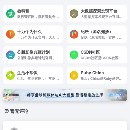
微科普
大数据探索发现平台
微科普官网，微科普是专注于科普知识传播的高层次科普媒体，以成为中国科普网站中的一面镜子为出发点，提供负责，有趣，权威的科普知识，在中国科普群体中有着良好声誉和重要影响。
大数据探索发现平台官网，大数据探索发现平台
十万个为什么
纪妖（原名知妖）
十万个为什么官网，大人版的十万个为什么，网站包含科学世界，生物王国，国际博览，人文广场四个板块
纪妖（原名知妖）官网，纪妖官方网站，收录中华上下具有历史意义的怪力乱神文化，包括但不仅限于妖，怪，神，魔，鬼，精，仙等，纪妖网带你了解古今中外不同的文化知识。
公版影像典藏计划
CSDN社区
公版影像典藏计划官网，网易新闻出土，一份骨灰级影迷的“考古”笔记，打开尘封的影像，带你走进公版电影世界。
CSDN社区是CSDN社区在原论坛的基础上孵化，为中国软件开发者打造学习和成长的家园
生活小常识
Ruby China
生活小常识官网，小常识网为广大网友文学小常识，文化小常识，历史小常识，健康小常识，护肤小常识，健康小常识，安全小常识，消防小常识，交通小常识，地理小常识，科学小常识，了解更多生活常识就上小常识网
Ruby China是Ruby爱好者聚集地。由众多爱好者共同维护的 Ruby 中文社区，使用Homeland构建，并采用 Docker 部署。
暂无评论