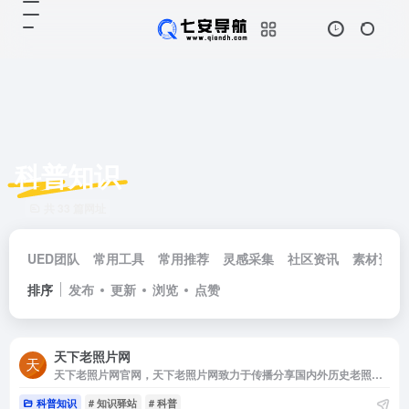
科普知识
共 33 篇网址
UED团队
常用工具
常用推荐
灵感采集
社区资讯
素材资源
排序
发布
更新
浏览
点赞
天下老照片网
天下老照片网官网，天下老照片网致力于传播分享国内外历史老照片，收集整理了大量清朝老照片，民国老照片，重庆上海老照片，抗战老照片及清朝民国老视频，是专业的老照片图库。
科普知识
# 知识驿站
# 科普