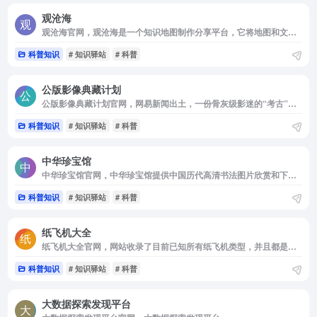
观沧海
观沧海官网，观沧海是⼀个知识地图制作分享平台，它将地图和文字结合，反映中国历史，军事，地理，文化等方面的知识，向用户提供地图协作分享服务。
科普知识
# 知识驿站
# 科普
公版影像典藏计划
公版影像典藏计划官网，网易新闻出土，一份骨灰级影迷的“考古”笔记，打开尘封的影像，带你走进公版电影世界。
科普知识
# 知识驿站
# 科普
中华珍宝馆
中华珍宝馆官网，中华珍宝馆提供中国历代高清书法图片欣赏和下载，高清绘画图片欣赏和下载
科普知识
# 知识驿站
# 科普
纸飞机大全
纸飞机大全官网，网站收录了目前已知所有纸飞机类型，并且都是可以在空中滑翔的呦！小孩和大人的必杀技，值得一看。
科普知识
# 知识驿站
# 科普
大数据探索发现平台