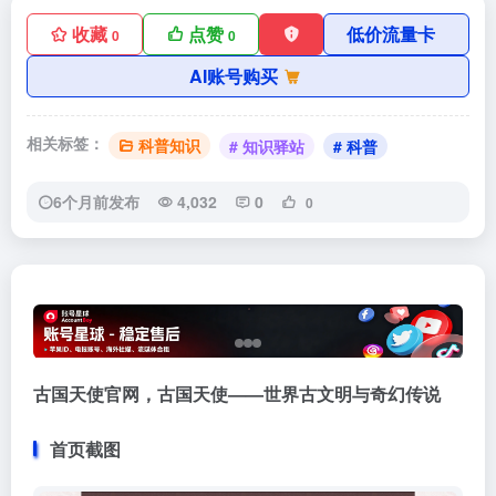
收藏
点赞
低价流量卡
0
0
AI账号购买
相关标签：
科普知识
# 知识驿站
# 科普
6个月前发布
4,032
0
0
古国天使官网，古国天使——世界古文明与奇幻传说
首页截图