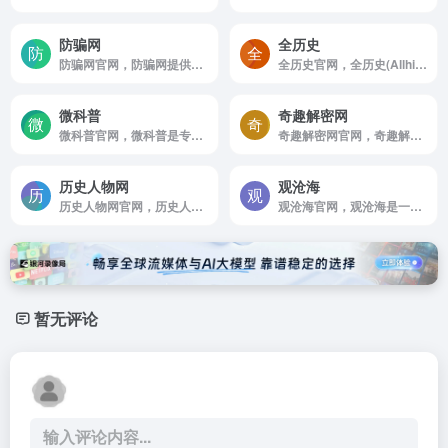
防骗网
全历史
防骗网官网，防骗网提供资金盘骗局查询，币圈骗局曝光等服务，
全历史官网，全历史(Allhistory）以AI知识图谱为核心引擎，通过高度时空化，关联化数据的方式构造及展现数字人文内容，尤其是历史知识。让用户沉浸在纵横开阔，左图右史的（历史，人文，社科等）知识海洋中。
微科普
奇趣解密网
微科普官网，微科普是专注于科普知识传播的高层次科普媒体，以成为中国科普网站中的一面镜子为出发点，提供负责，有趣，权威的科普知识，在中国科普群体中有着良好声誉和重要影响。
奇趣解密网官网，奇趣解密网(www，wfuns，com)为您提供科普知识大全，包括冷门的科普小知识，更有动物百科，植物百科，天文百科，历史百科，神话百科，科技百科以及外星人未解之谜揭秘等。
历史人物网
观沧海
历史人物网官网，历史人物网提供古今中外的历史人物介绍，包括中国历史人物，世界历史人物，历史人物故事，历史人物大全，历史故事，古籍名著等。探寻传奇历史人物，分享经典历史故事！
观沧海官网，观沧海是⼀个知识地图制作分享平台，它将地图和文字结合，反映中国历史，军事，地理，文化等方面的知识，向用户提供地图协作分享服务。
暂无评论