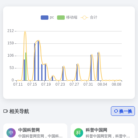
相关导航
换一换
中国科普网
科普中国网
中国科普网官网，中国科普网（www，kepu，gov，cn）由中华人民共和国科学技术部主管，科普时报社运营，系我国成立最早的国家级科普平台，与《科普时报》，青少年科普库共同构成科普全媒体平台。
科普中国网官网，科普中国提供科学，权威，准确的科普信息内容和相关资讯，让科技知识在网上和生活中流行，主要包含科学头条，前沿科技，科普大超市，健康科普，真相揭秘等版块以及优秀科普网站，科普栏目，移动端科普等。