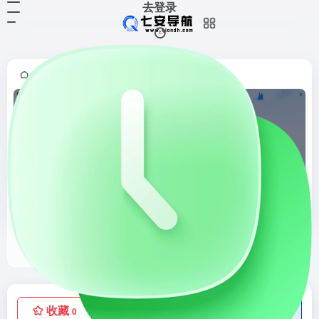
去登录
首页
综合搜索
正文
•
•
AMiner
AMiner官网，「AMiner」是一个研讨者学术搜刮类网站，可以为较量争论机迷信相干范畴的研讨者供给更片面的范畴常识以及更具针对于性的研讨话题以及协作者信息，为科研职员供给很好的信息获得以及协助。
收藏
点赞
低价流量卡
0
0