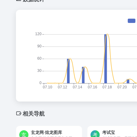
相关导航
玄龙网·炫龙图库
考试宝