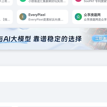
考试宝官网，只要你手上有题，在电脑就能轻松的导入试题，就可以在手机上愉快的刷题啦。一键搜索百万张已导入试卷，让试卷不在隐形化。工作题，职 业考试，职称考试，课程学习题公开资源，人人都能刷到自己的题。
小部落是汇集新鲜好玩实用的事物，汇...
EveryPixel
众享搜题网
【报告查一查】官网，【报告查一查】专业研报平台丨收录海量行业报告/券商研报丨免费分享行业研报
EveryPixel是素材反向搜索，集合了50个图库图片，适合设计师