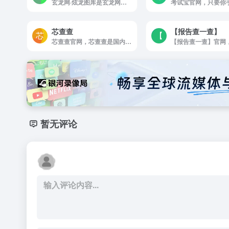
玄龙网·炫龙图库是玄龙网（炫龙图库）整合了图片合集打包下载,古韵古风美女古装图集,小姐姐整套完整版图集下载,气质美女妹子写真集,销魂美女图库,美女资料大全,Cosplay美女,二次元美少女图片,唯美清...
芯查查
【报告查一查】
芯查查官网，芯查查是国内领先的电子信息产业数据引擎，查芯片查企业找替代上芯查查；芯查查拥有海量元器件物料，Datasheet，设计方案，课程等数据，芯查查提供芯片信息查询，参数对比，选型替代，企业查询，课程，方案，资讯和直播交流等服务，芯查查为用户提供一站式电子元器件大数据服务
暂无评论