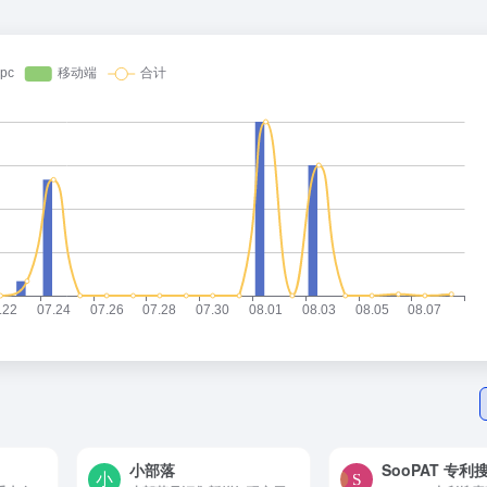
小部落
SooPAT 专利