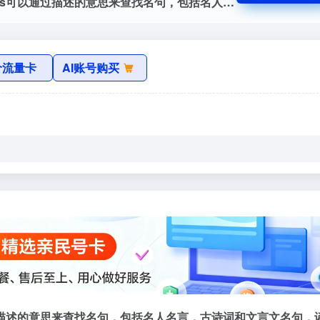
WantQuotes 据意查句官网，WantQuotes可以通过描述的意思来查找名句，包括名人名言，古诗词和文言文名句，谚语俗语歇后语等。WantQuotes基于最先进的人工智能算法实现，由清华大学自然语言处理实验室出品。
价流量卡
AI账号购买
s可以通过描述的意思来查找名句，包括名人名言，古诗词和文言文名句，