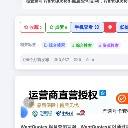
收藏
点赞
手机查看
低
0
0
相关标签：
综合搜索
# 综合搜索
# 资源搜索
6个月前发布
3,937
0
0
‹
WantQuotes 据意查句官网，WantQuote