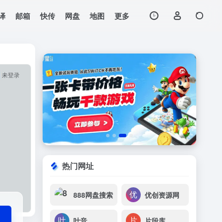
译
邮箱
快传
网盘
地图
更多
打开网站
，谚语俗语歇后语等。
热门网址
888网盘搜索
优创资源网
叶音
片段库