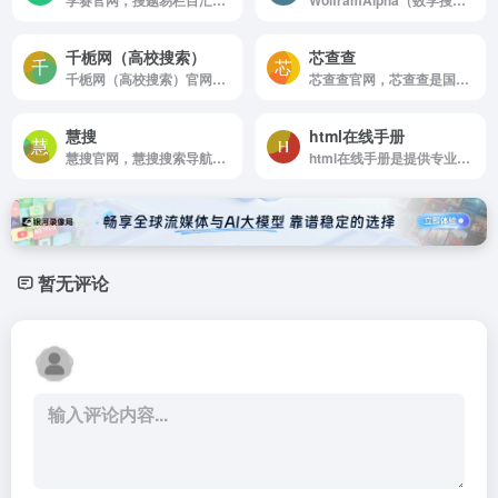
学赛官网，搜题易栏目汇集了大学本科，大学专科，远程教育等各种学历类考试的试题及答案，是专业的学历类试题答案库，高效的解决您的做题，做作业，考试没答案的难题
WolframAlpha（数学搜索引擎）官网，一个学霸喜欢的搜索引擎，可以搜索数学公式等数学内容，，，
千栀网（高校搜索）
芯查查
千栀网（高校搜索）官网，本网收集了计划内招生的千所高校招生计划，招生简章，历年录取分数线，招生专业介绍等志愿填报相关信息，更有学长学姐的及过来人对学校的真实评价，助你填个好志愿，上个好学校，录个好专业！
芯查查官网，芯查查是国内领先的电子信息产业数据引擎，查芯片查企业找替代上芯查查；芯查查拥有海量元器件物料，Datasheet，设计方案，课程等数据，芯查查提供芯片信息查询，参数对比，选型替代，企业查询，课程，方案，资讯和直播交流等服务，芯查查为用户提供一站式电子元器件大数据服务
慧搜
html在线手册
慧搜官网，慧搜搜索导航，主要搜罗整合各类中文搜索引擎，努力让信息资源搜索更便捷更高效
html在线手册是提供专业的计算机在线帮助指南,包括各种在线开发手册,
暂无评论