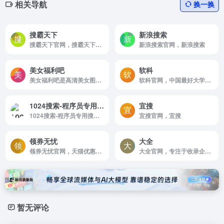
相关导航
换一换
搜霸天下
新浪搜索
搜霸天下官网，搜霸天下（www，soba8，com）为您提供身份证号大全，在线发音，在线翻译，周公解梦，手机号码归属地，邮编，黄道吉日，号码吉凶，IP地址，列车时刻表等查询服务综合搜索引擎网站。
新浪搜索官网，新浪搜索
美女福利吧
软科
美女福利吧是高清美女图片 宅男必备的福利...
软科官网，中国最好大学排名，中国最好学科排名，世界大学学术排名（中文版）世界一流学科排名，中国两岸四地大学排名是由软科（www，shanghairanking， cn）发布。是学生高考择校，出国留学和社会各界了解分析国内外大学办学状况的重要参考。
1024搜索-程序员专用搜索引擎
宜搜
1024搜索-程序员专用搜索引擎是程序员就用1024搜索!程序员的专用搜索引擎!
宜搜官网，宜搜
领券无忧
大全
领券无忧官网，天猫优惠券哪里来的，天猫优惠券怎么领取？上领券无忧（lq5u，com）啊！专业的天猫超市优惠券领取网站，领券无忧app汇聚全网天猫淘宝优惠券。天猫优惠券免费领取，享天猫商城优惠价。
大全官网，专注于收录企业，品牌，机构，团体或个人的官方网站，官网大全的使命是帮助网民识别真正的官方网站，从而避开日益增多的山寨，冒牌网站，以维护官方网站的权威性。
暂无评论