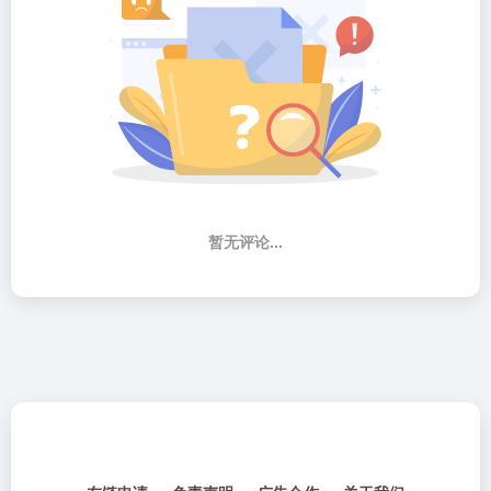
暂无评论...