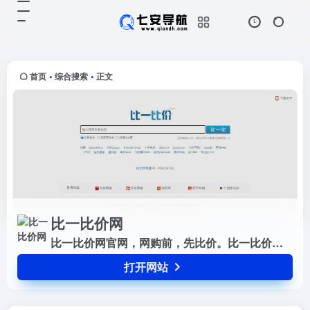
比一比价网
打开网站
比一比价网官网，网购前，先比价。
比一比价网b1bj，com拥有专业的
比价购物搜索引擎技术，方便您比较
首页
综合搜索
正文
•
•
各大网上商城的同款报价，我们致力
于做实用的比价网站。
比一比价网
比一比价网官网，网购前，先比价。比一比价网b1bj，com拥有专业的比价购物搜索引擎技术，方便您比较各大网上商城的同款报价，我们致力于做实用的比价网站。
打开网站