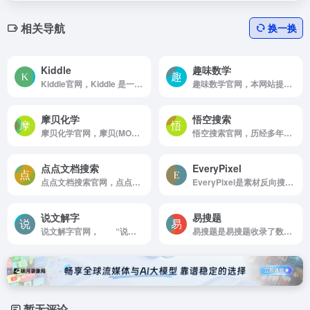
相关导航
换一换
Kiddle
趣味数学
Kiddle官网，Kiddle 是一款基于谷歌的安全搜索引擎，针对孩子们的上网行为和内容的可视化搜索引擎，解决父母担心孩子们在网上搜索的时候遇到不适合儿童观看的搜索结果。
趣味数学官网，本网站提供大量关于数学相关的如数学，圆周率，质数，合数，奇数，偶数，阶乘，约数，倍数，勾股数，房贷计算器，高考倒计时，节日倒计时，Unicode编码表，GB2312，UTF-8，BIG5等大量实用数据供查询和参考。
摩贝化学
悟空搜索
摩贝化学官网，摩贝(MOLBASE)化学网是化学行业专业电商综合服务平台，整合海量优质化工供求信息如：化学产品，CAS号查询，化合物数据搜索，化工企业名录，结构式等行业信息，让化学品交易更简单。
悟空搜索官网，历经多年，孙悟空网站已经发展成为由全球网站志愿者共同建设维护的开放式网站分类目录平台，为中小网站免费提供简单，快速，高效，持久的推广服务，为世界各地互联网爱好者分享互联网价值所在
点点文档搜索
EveryPixel
点点文档搜索官网，点点文档搜索专注于提供在线工具应用，该搜索引擎提供专业文档搜索。聚合各大搜索引擎的结果并通过智能算法呈现给您，欢迎光临。
EveryPixel是素材反向搜索，集合了50个图库图片，适合设计师
说文解字
易搜题
说文解字官网， “说文解字”是一个致力于全文检索中国语言学和文字学的平台，用户可以根据拼音，部首，部件化学基查找想知道的文字。《说文解字》书名许慎这样解释道。然后，形式的声音，就意味着那是语言。文者，物象之本;字者，言孳乳而浸多也。」
易搜题是易搜题收录了数百万的建筑工程、经济金融、会计财税、职业资格、职业资格、安全生产、特种作业、医药卫生、经济财会、执业医师以及一些常见的普通练习的题目题库供大家查询
暂无评论