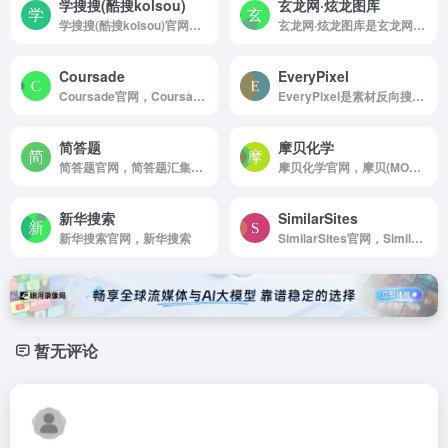
学搜搜(酷搜kolsou)
玄龙网·炫龙图库
学搜搜(酷搜kolsou)官网，学搜搜(酷搜kolsou)是一个专注百度云资源搜索引擎网站，各类网盘资源免费下载，提供设计素材及源码和java，python，人工智能，大数据，web前端，考研等视频教程百度网盘下载，
玄龙网·炫龙图库是玄龙网（炫龙图库）整合了图片合集打包下载,古韵古风美女古装图集,小姐姐整套完整版图集下载,气质美女妹子写真集,销魂美女图库,美女资料大全,Cosplay美女,二次元美少女图片,唯美清...
Coursade
EveryPixel
Coursade官网，Coursade是一个非常实用又好用的在线公开课搜索引擎，是一个非常好用的学习网站
EveryPixel是素材反向搜索，集合了50个图库图片，适合设计师
简答题
摩贝化学
简答题官网，简答题汇集了各职业资格考试真题与大学网课（超星尔雅，学习通，云青书学堂，知到，智慧树，中国大学慕课等）题目，拥有真实可靠的答案，并为您提供答案解析与错题记录，是各类考生提升成绩的不二选择。
摩贝化学官网，摩贝(MOLBASE)化学网是化学行业专业电商综合服务平台，整合海量优质化工供求信息如：化学产品，CAS号查询，化合物数据搜索，化工企业名录，结构式等行业信息，让化学品交易更简单。
新华搜索
SimilarSites
新华搜索官网，新华搜索
SimilarSites官网，SimilarSites，com是一个网站创新推荐引擎。它可以快速搜索互联网，根据用户选择特定网站或主题为其提供最类似的网站。
暂无评论