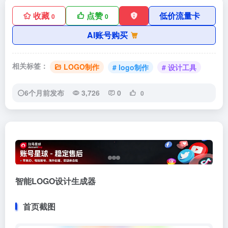
收藏
点赞
低价流量卡
0
0
AI账号购买
相关标签：
LOGO制作
# logo制作
# 设计工具
6个月前发布
3,726
0
0
智能LOGO设计生成器
首页截图