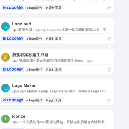
LOGO制作
# logo制作
# 设计工具
Logo.surf
<p>简单介绍：</p><p>Logo.surf 是一款免费的在线工具，专为用户提供文本到 Logo 和网站图标的生成服务。无论是个人项目还是企业品牌，用户只需输入简单的文本，即可快速生成自定义的 Logo 和网站图标，轻松打造专业外观的设计。</p><img decoding="async" data-src="//www.40000.net/wp-content/uploads/2024/12/20241215121744-675ec8e804019.webp" src="https://www.40000.net/wp-content/themes/onenav/images/t.png" alt="Logo.surf"><p>详细介绍：</p><p>Logo.surf 是一个功能强大的在线文本到 Logo 和网站图标生成器，旨在帮助用户以最简便的方式创建高质量的品牌标识。该工具的操作非常直观，用户只需在输入框中输入所需的文本，系统便会迅速生成多种风格的 Logo 和网站图标，供用户选择。</p><p>Logo.surf 支持多种文件格式，包括 ICO、SVG 和 PNG，确保用户可以根据不同的需求导出适合的图像文件。此外，平台还提供丰富的自定义选项，用户可以调整颜色、字体、图形等元素，以便更好地符合品牌形象。即时预览功能使得用户能够实时查看修改效果，确保最终设计符合预期。</p><p>无论你是没有设计经验的初学者，还是希望快速生成品牌标识的企业主，Logo.surf 都能为你提供便捷的解决方案。通过这个工具，用户可以轻松创建出专业水准的 Logo 和网站图标，而无需投资昂贵的软件或聘请专业设计师，真正实现了人人都能设计的梦想。</p>
LOGO制作
# logo制作
# 设计工具
蔚蓝档案标题生成器
<p> 在线生成和蔚蓝档案相同风格的文字 logo。 </p>
LOGO制作
# logo制作
# 设计工具
Logo Maker
<p>Logo Maker &amp; Logo Generator | Make a Logo Online</p><p>The best free logo maker &amp; branding tool lets you create your company logo in minutes. Make your unique logo. No design skills needed. 100% FREE to try!</p><p>最好的免费徽标制造商和品牌工具可以让您在几分钟内创建您的公司徽标。打造您独一无二的LOGO不需要设计技能。100%免费试用！</p>
LOGO制作
# logo制作
# 设计工具
iconce
<p> 一个在线制作ICO图标的网站，可以自由的组合表情和字符来制作自己喜欢的svg格式图片，也可以设置ICO图标的属性，比如背景颜色、尺寸比例、角度等等，自由化非常的高。 </p>