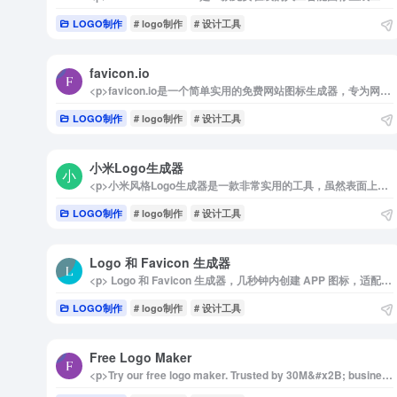
LOGO制作
# logo制作
# 设计工具
favicon.io
<p>favicon.io是一个简单实用的免费网站图标生成器，专为网站开发者和设计师提供便捷的图标生成服务。无论是通过上传图片、输入文字还是使用emoji表情符号，用户都可以轻松创建高质量的favicon.ico图标，并自动生成适应各类浏览器和设备的图标文件，省时省力，非常适合想快速打造专业网站的用户。</p><p>详细介绍：</p><p>favicon.io是一个在线免费工具，为用户提供了一键式的图标生成服务，支持从图像、文字和emoji表情中制作favicon.ico图标。用户只需上传自己设计的图片，或选择文字和表情符号，便可自动生成符合网站需求的favicon图标。该工具还会自动打包生成的图标文件，包括适用于Android和Apple等多种平台和浏览器的图标格式，确保在各类设备上都能完美显示。操作简便，免注册使用，让用户快速获得高质量的图标文件，是一款提升网站视觉和专业度的必备工具。</p><p>Favicon是“favorites icon”的缩写，也被称为网站图标、页面图标或URL图标。它是一个与网站或网页相关联的图标，主要用于在浏览器的地址栏、书签列表以及标签式浏览界面等位置展示网站的标识。</p><img decoding="async" data-src="//www.40000.net/wp-content/uploads/2024/12/20241215121737-675ec8e163b50.webp" src="https://www.40000.net/wp-content/themes/onenav/images/t.png" alt="favicon.io">
LOGO制作
# logo制作
# 设计工具
小米Logo生成器
<p>小米风格Logo生成器是一款非常实用的工具，虽然表面上看似简单，但它的价值高达200万元（你懂的）。这款工具不仅可以轻松生成小米风格的LOGO，还支持生成其他知名手机品牌风格的LOGO，比如华为、三星和苹果等。用户只需输入品牌名称，工具会自动生成符合该品牌风格的LOGO，省去了繁琐的设计流程，非常适合需要快速创建标志的人群使用。</p><p>更值得一提的是，这款工具完全免费使用，没有任何广告干扰，这在如今的互联网工具中非常难得。<a class="external external" href="https://www.40000.net/go/?url=aHR0cHM6Ly9jb2Rlcm5hdi5jb20%3D" title="一个分享免费工具和稀缺资源的综合类导航网站。" target="_blank" rel="nofollow noopener">开发者导航网</a>特别推荐这款生成器给有需求的朋友，尤其是那些希望在短时间内为自己项目、品牌或个人作品打造出一个专业LOGO的人士。</p><p>不仅如此，这类生成器对初创企业、小型工作室或者个人设计者都极具价值。对于那些预算有限、却希望拥有一个专业品牌形象的人来说，这种工具无疑是一种高效且经济的解决方案。用户还可以根据不同品牌风格调整配色和字体，打造出独具个性且专业的品牌标志。</p><p>这种自动化设计工具不仅为用户节省了时间和成本，还为他们提供了多样的创意选择，使他们能够更好地展示自己的品牌个性和风格。</p><img decoding="async" data-src="//www.40000.net/wp-content/uploads/2024/12/20241215121747-675ec8eb0ddc0.png" src="https://www.40000.net/wp-content/themes/onenav/images/t.png" alt="小米Logo生成器">
LOGO制作
# logo制作
# 设计工具
Logo 和 Favicon 生成器
<p> Logo 和 Favicon 生成器，几秒钟内创建 APP 图标，适配各种尺寸，批量下载 SVG 和 PNG。 </p>
LOGO制作
# logo制作
# 设计工具
Free Logo Maker
<p>Try our free logo maker. Trusted by 30M&#x2B; businesses, our online logo generator makes it easy to find the best logo for your business. Make your logo now!&#xA;</p><p>Create your logo design with our free logo maker in few minutes</p>