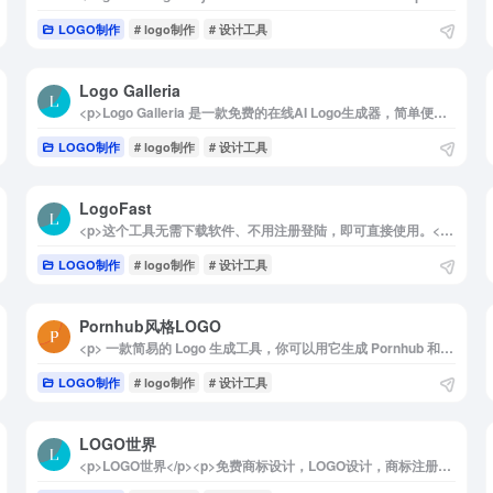
LOGO制作
# logo制作
# 设计工具
Logo Galleria
<p>Logo Galleria 是一款免费的在线AI Logo生成器，简单便捷地帮助用户生成专业、个性化的Logo，适合各类行业。无需注册登录即可使用，生成的Logo支持PNG和SVG格式下载，并提供高级编辑功能，满足不同设计需求。</p><p>详细介绍：</p><p>Logo Galleria 是一个专为用户提供免费在线Logo设计服务的AI工具。其核心优势在于快速、便捷地为用户生成符合特定需求的专业Logo。无论是初创企业、自由职业者，还是想要更新品牌形象的企业，都可以通过这款工具轻松生成符合行业特点的Logo设计。</p><p>用户只需输入相关描述，Logo Galleria 即会利用AI算法自动生成多款备选Logo，供用户挑选和修改。系统内置多种行业模板，涵盖了科技、教育、餐饮、金融、时尚等多个领域，帮助用户快速找到契合的风格。此外，该工具还支持高度自定义编辑，用户可以根据喜好对生成的Logo进行进一步调整，包括图形、颜色、字体、尺寸等，确保最终设计与品牌个性相符。</p><p>Logo Galleria 生成的Logo支持PNG和SVG格式下载，方便用户在不同平台、媒介上进行展示或宣传。作为一款免注册使用的工具，它为用户提供了极大的便捷性，让初学者和专业人士都可以在短时间内获得理想的Logo作品。对于希望快速创建高质量Logo的用户而言，Logo Galleria 是一个可靠而实用的选择。</p><img decoding="async" data-src="//www.40000.net/wp-content/uploads/2024/12/20241215121741-675ec8e50dd67.webp" src="https://www.40000.net/wp-content/themes/onenav/images/t.png" alt="Logo Galleria">
LOGO制作
# logo制作
# 设计工具
LogoFast
<p>这个工具无需下载软件、不用注册登陆，即可直接使用。</p><p>操作也很简单，选择网站提供的Icon图标或者让AI助手按照你的需求帮你生成一个。</p><p>更改背景以及图标的相关参数，即可一键生成。</p><p>支持输出为PNG或者SVG格式，下载的图片没有水印，很给力！</p>
LOGO制作
# logo制作
# 设计工具
Pornhub风格LOGO
<p> 一款简易的 Logo 生成工具，你可以用它生成 Pornhub 和 YouTube 风格的 Logo </p>
LOGO制作
# logo制作
# 设计工具
LOGO世界
<p>LOGO世界</p><p>免费商标设计，LOGO设计，商标注册查询与商标设计制作。</p><p>专注logo商标设计和知识产权保护服务6年! 为企业提供logo设计,商标注册查询以及免费的logo设计在线制作服务.注册品牌商标,就上LOGO世界!商标设计与注册一站式搞定!</p>