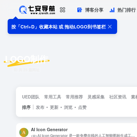
博客分享
热门排行
按「Ctrl+D」收藏本站 或 拖动LOGO到书签栏
LOGO制作
共 25 篇网址
UED团队
常用工具
常用推荐
灵感采集
社区资讯
素
排序
发布
更新
浏览
点赞
AI Icon Generator
<p>AI Icon Generator 是一款免费在线的人工智能图标生成工具，专为追求便捷与创意的用户打造。借助先进的人工智能技术，它能够根据用户输入的文本提示快速生成独一无二的个性化图标，让图标设计变得轻松而高效。</p><p>这款工具的核心目标是简化图标创作流程，使每个人都能轻松完成专业级别的设计，无需任何设计背景或经验。无论您是创业者、内容创作者，还是需要视觉元素的普通用户，都能通过简单的操作生成满足需求的精美图标。</p><p>AI Icon Generator 的使用方式极其直观。用户只需在输入框中键入想要的图标描述，例如主题、风格或关键元素，即可获得由人工智能生成的专属图标设计。得益于其智能化和高度自动化的技术优势，这款工具不仅节省了设计时间，还能提供丰富的创意选择，为个人或商业用途提供支持。</p><p>无论是用于品牌标志、网页设计，还是移动应用，AI Icon Generator 都是一款高效、实用且创新的设计利器，帮助用户在创意表达中实现更大的可能性。</p><img decoding="async" data-src="//www.40000.net/wp-content/uploads/2024/12/20241215121725-675ec8d575371.webp" src="https://www.40000.net/wp-content/themes/onenav/images/t.png" alt="AI Icon Generator">