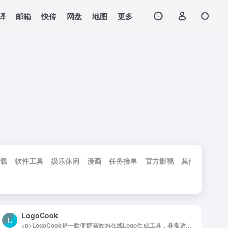
译
邮箱
快传
网盘
地图
更多
载
软件工具
娱乐休闲
漫画
任务接单
官方影视
其他工具
工
LogoCook
<p>LogoCook是一款便捷高效的在线Logo生成工具，非常适合没有设计基础的用户。无需安装任何插件或软件，通过几个简单的选项，就可以快速生成自己想要的Logo。无论是个人品牌、创意项目还是小企业，LogoCook都能为您提供独特又富有创意的Logo设计方案，快速满足您的品牌需求。</p><p>详细介绍：</p><p>LogoCook是一款专为用户快速生成Logo的免费在线工具。通过直观的操作界面，用户可以轻松选择属性，如颜色、图形和风格，只需几个步骤就能创建出专业、美观的Logo。LogoCook不仅操作简便，且设计灵活，让用户根据个人偏好自由组合，创造出符合品牌或个人风格的标志。该工具无需任何设计经验，生成过程完全在浏览器内完成，无需下载或安装其他软件，让Logo设计变得简单高效，是创业者、设计小白或创意人士的理想选择。</p><img decoding="async" data-src="//www.40000.net/wp-content/uploads/2024/12/20241215121734-675ec8de14c92.webp" src="https://www.40000.net/wp-content/themes/onenav/images/t.png" alt="LogoCook">