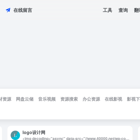
工具
查询
翻
在线留言
材资源
网盘云储
音乐视频
资源搜索
办公资源
在线影视
影视下
logo设计网
<img decoding="async" data-src="//www.40000.net/wp-content/uploads/2024/12/20241215121730-675ec8da6cafa.webp" src="https://www.40000.net/wp-content/themes/onenav/images/t.png" alt="logo设计网"><p>在线Logo设计平台</p><p>欢迎来到我们的Logo设计网，这里为公司、个人、店铺、品牌视觉识别（VI）、网站和网店提供便捷的商标Logo在线自动生成服务。我们的平台支持一键生成多种风格的Logo设计，包括标志艺术字体、文字图标、字母头像以及姓名字的免费Logo设计。此外，我们还提供创意Logo制作服务，用户可以轻松获取英文Logo、无水印透明Logo，并下载SVG源文件。</p><p>满意后再付费</p><p>我们致力于为您设计独特的品牌Logo，经过十年的研发，我们的目标是帮助您打造属于自己的品牌形象。您只需在平台上输入公司名称，Logo设计网将智能分析并自动生成多种创意设计，包括图文结合的标志、文字标志和徽章标志等，供您选择。</p><p>个性化编辑功能</p><p>我们的强大图文编辑器使您能够对在线生成的Logo进行个性化调整。您可以随心所欲地修改图标、字体、颜色和布局等元素，让您的公司Logo设计更加独特，彰显品牌个性。无论您是追求简约风格还是复杂设计，我们的平台都能满足您的需求。</p><p>通过我们的在线Logo设计平台，您将体验到高效、便捷和个性化的设计服务，助力您的品牌在市场中脱颖而出。立即开始设计，创造属于您的品牌Logo吧！</p>