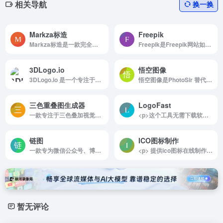
相关导航
换一换
Markza标造
Freepik
Markza标造是一款完全免费的在线logo徽标设计工具，无需任何设计经验，用户只需几分钟即可创建出专业级的品牌标识。
Freepik是Freepik网站如何使用 浏览...
3DLogo.io
悟空图像
3DLogo.io 是一个专注于在线 3D 标志制作的免费工具，主要面向没有设计经验的用户，帮助他们快速将 2D 标志或文字转化为高质量的 3D 动画或模型。
悟空图像是PhotoSir 替代Adobe PhotoShop 的专业图像处理软件
三色重叠图生成器
LogoFast
一款专注于三色叠加视觉效果创作的在线工具，旨在为设计师、创意从业者、学生及视觉艺术爱好者提供便捷、高效的三色图形生成解决方案。
<p>这个工具无需下载软件、不用注册登陆，即可直接使用。</p><p>操作也很简单，选择网站提供的Icon图标或者让AI助手按照你的需求帮你生成一个。</p><p>更改背景以及图标的相关参数，即可一键生成。</p><p>支持输出为PNG或者SVG格式，下载的图片没有水印，很给力！</p>
链图
ICO图标制作
一款专为微信公众号、博客、社交媒体等场景设计的在线链接转二维码图片生成器。用户只需输入任意网页链接，即可得到一张同时包含二维码、网站标题和简介的精美图片。
<p> 提供ico图标在线制作、快速ico图标制作、icon图标制作、favicon、可以将png转ico、favicon在线制作、所有图片转ico，透明ico图标制作、动态ico图标制作方法及将所制作的ico图标下载下来，作为favicon.ico文件。 </p>
暂无评论