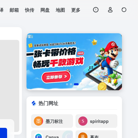
译
邮箱
快传
网盘
地图
更多
打开网站
热门网址
墨刀标注
spiritapp
Canva
幕布