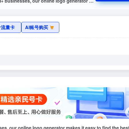
Try our free logo maker. Trusted by 30M+ businesses, our online logo generator makes it easy to find the best logo for your business. Make your logo now! Create ...
价流量卡
AI账号购买
es, our online logo generator makes it easy to find the bes