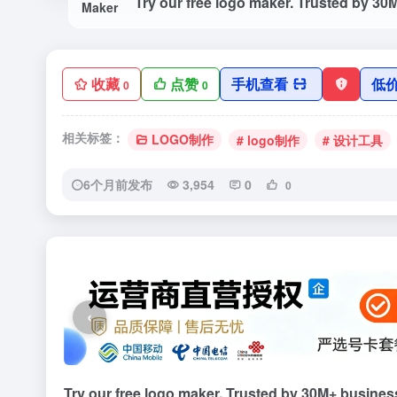
收藏
点赞
手机查看
低
0
0
相关标签：
LOGO制作
# logo制作
# 设计工具
6个月前发布
3,954
0
0
‹
Try our free logo maker. Trusted by 30M+ business