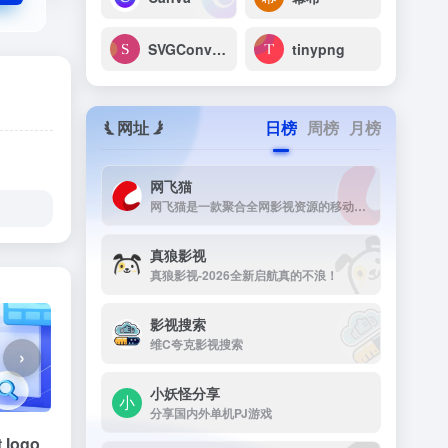
SVGConverter
tinypng
网址
日榜
周榜
月榜
网飞猫
网飞猫是一款聚合全网影视资源的移动端播放应用，主打免费、高画...
真狼影视
真狼影视-2026全新启航真的不浪！
影视搜索
维C夸克影视搜索
›
小妖怪分享
分享国内外单机PJ游戏
t logo