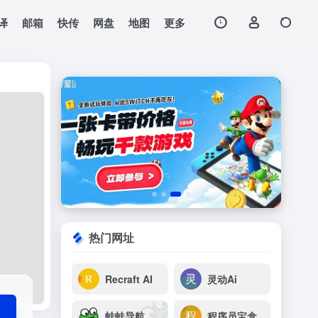
译
邮箱
快传
网盘
地图
更多
打开网站
N图标、PPT设计、
热门网址
Recraft AI
灵动Ai
蛙蛙导航
程序员宝盒