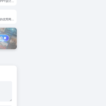
<p>为PPTER推荐PPT设计相关网站，为你的PPT设计提供创意灵感、配色方案、免费图片、优质图标、工具插件等</p>
及时收录各种分类的优秀网站,提供简单便捷的上网导航服务