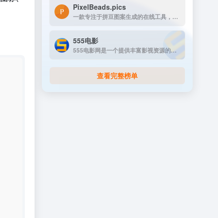
PixelBeads.pics
一款专注于拼豆图案生成的在线工具，用户只需上传任意照片或图片，即可一键将其像素化为可打印的拼豆图稿。
555电影
555电影网是一个提供丰富影视资源的在线观看平台，致力于为用户提供高清、无广告的观影体验。该网站涵盖多种类型的影视内容，包括电影、电视剧、动漫、综艺等，满足不同观众的需求。
查看完整榜单