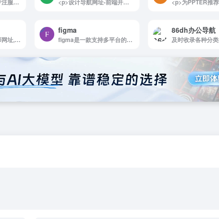
<p>一流设计师导航专注服务于设计师的导航网站。致力于分享优秀免费的设计网站网址，一流设计导航大全还包括免费无版权限制可商用的高品质素材，设计教程、尺寸规范、配色方案、设计素材和灵感等。</p>
<p>设计导航网址-前端开发-交互原型-YOUDE设计导航，优得设计导航，提供免费素材，优秀设计资源</p>
figma
86dh办公导航
<p>各种实用的设计师网址,UI设计、原型设计、在线协作、设计资源、免费素材等。 图谱网TripMap.cn专注分享优秀设计网站、更好的资源,助你学习和设计。</p>
figma是一款支持多平台的UI/UX设计网站