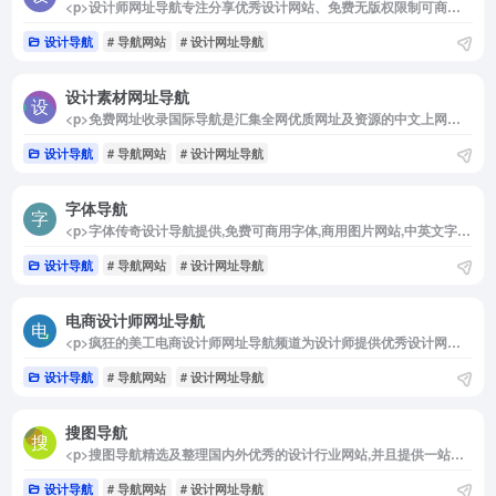
<p>设计师网址导航专注分享优秀设计网站、免费无版权限制可商用的高品质素材，设计教程、尺寸规范、配色方案、设计素材和灵感</p>
设计导航
# 导航网站
# 设计网址导航
设计素材网址导航
<p>免费网址收录国际导航是汇集全网优质网址及资源的中文上网导航。及时收录分类的网址,让您的网络生活更简单精彩。上网,从国际导航开始</p>
设计导航
# 导航网站
# 设计网址导航
字体导航
<p>字体传奇设计导航提供,免费可商用字体,商用图片网站,中英文字体,书法字体,字库字体,字体大全,PSD矢量素材,LOGO生成,等海量设计师学习导航,字体教程,LOGO教程,国外设计教程,</p>
设计导航
# 导航网站
# 设计网址导航
电商设计师网址导航
<p>疯狂的美工电商设计师网址导航频道为设计师提供优秀设计网站、设计教程、尺寸规范、配色方案、设计素材、灵感、用户体验、网页设计等全方位设计师网站导航指引。最好用的设计师导航！</p>
设计导航
# 导航网站
# 设计网址导航
搜图导航
<p>搜图导航精选及整理国内外优秀的设计行业网站,并且提供一站式快速搜索图像服务支持全网正版图片搜索。拥有以图搜图、智能配色、字体生成、个性定制等功能。给你带来更好的搜图体验,并且收录了十几类设计相关网站包括高清图库、灵感创意、素材资源、教程文章、设计工具、绘画涂鸦、建模贴图、设计社区、字体下载、图标下载等网站。</p>
设计导航
# 导航网站
# 设计网址导航