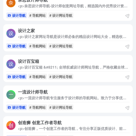
<p>奈思设计师导航-设计师创意网址导航，精选国内外优秀设计资源、设计灵感，做设计师创意设计利器。</p>
设计导航
# 导航网站
# 设计网址导航
设计之家
<p>设计之家网址导航是设计师必备的精品设计网站大全，精选收录优秀设计网站，网页酷站，建筑室内，工业设计，字体设计，配色方案，图库素材，样机素材，设计工具，行业资讯，设计公司，国外优秀设计网站。</p>
设计导航
# 导航网站
# 设计网址导航
设计百宝箱
<p>设计百宝箱 &#8211; 全球权威设计师网址导航，严格收藏全球著名品牌、包装、广告、营销、咨询、室内、建筑、工业设计公司，以及常用的图片、字库、素材、设计社区等全方位设计师网站导航指引。</p>
设计导航
# 导航网站
# 设计网址导航
一流设计师导航
<p>一流设计师导航专注服务于设计师的导航网站。致力于分享优秀免费的设计网站网址，一流设计导航大全还包括免费无版权限制可商用的高品质素材，设计教程、尺寸规范、配色方案、设计素材和灵感等。</p>
设计导航
# 导航网站
# 设计网址导航
创造狮 创意工作者导航
<p>创造狮，一个创意工作者的导航，专注分享正版优质设计、前端、产品、运营的书签导航，设计教程、设计规范、颜色搭配、灵感创意、前端框架、开发者工具、互联网新品推荐、运营数据分析、自媒体和工具利器好用的分类导航大全</p>