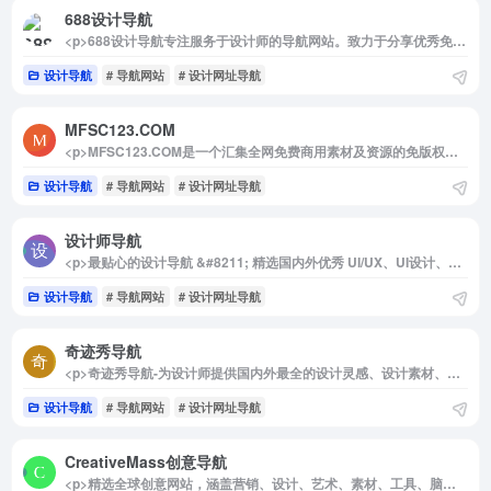
688设计导航
<p>688设计导航专注服务于设计师的导航网站。致力于分享优秀免费的设计网站网址，688设计导航大全还包括免费无版权限制可商用的高品质素材，设计工具、尺寸规范、配色方案、设计素材和灵感等。</p>
设计导航
# 导航网站
# 设计网址导航
MFSC123.COM
<p>MFSC123.COM是一个汇集全网免费商用素材及资源的免版权导航。及时收录免费商用图片、视频、音乐、字体等免版权素材资源。找免费商用素材，从MFSC123开始。</p>
设计导航
# 导航网站
# 设计网址导航
设计师导航
<p>最贴心的设计导航 &#8211; 精选国内外优秀 UI/UX、UI设计、高清素材、平面设计、交互设计、字体设计、前端开发、ICON图标、PPT设计、sketch资源、设计神奇、设计交流社区导航网站。- www.foolo.cn</p>
设计导航
# 导航网站
# 设计网址导航
奇迹秀导航
<p>奇迹秀导航-为设计师提供国内外最全的设计灵感、设计素材、设计工具、优秀书籍，设计教程。</p>
设计导航
# 导航网站
# 设计网址导航
CreativeMass创意导航
<p>精选全球创意网站，涵盖营销、设计、艺术、素材、工具、脑洞等领域数百个站点。</p>