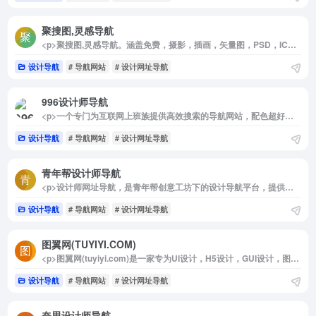
聚搜图,灵感导航
<p>聚搜图,灵感导航。涵盖免费，摄影，插画，矢量图，PSD，ICON，LOGO，UI，平面，动画，GIF，字体，室内，艺术，广告，建筑，景观，服装,3D等多个分类。</p>
设计导航
# 导航网站
# 设计网址导航
996设计师导航
<p>一个专门为互联网上班族提供高效搜索的导航网站，配色超好、保护视力，白天黑夜都不刺眼。收录了设计师导航、程序员导航、产品经理导航、新媒体运营导航……</p>
设计导航
# 导航网站
# 设计网址导航
青年帮设计师导航
<p>设计师网址导航，是青年帮创意工坊下的设计导航平台，提供优秀的网站推荐，酷站推荐，淘宝代码生成工具已经设计创意思路等，是由写代码的平面师制作，青年帮设计师导航为设计师提供灵感创意而生，qingnian8最好用的设计师导航！</p>
设计导航
# 导航网站
# 设计网址导航
图翼网(TUYIYI.COM)
<p>图翼网(tuyiyi.com)是一家专为UI设计，H5设计，GUI设计，图标UI设计等从事设计行业的UI设计师打造的UI设计交流，UI设计教程，UI设计规范，H5设计交流，HTML5设计教程，HTML5设计作品展示平台。我们希望借助互联网的力量打造国内最专业的UI设计平台，为UI设计师做最好的服务，提高UI设计行业价值！</p>
设计导航
# 导航网站
# 设计网址导航
奈思设计师导航