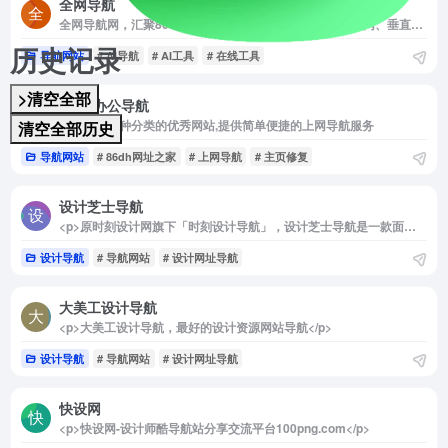
全网导航
全网导航网，汇聚800+优质导航网站入口，包括传统导航网、垂直导航、行业导航、AI导航、地域导航网站，助你一站直达10万+优质网站资源。
历史记录
导航网站
# AI导航
# AI工具
# 在线工具
>清空全部
86dh办公导航
及时收录各种分类的优秀网站,提供简单便捷的上网导航服务
清空全部历史
导航网站
# 86dh网址之家
# 上网导航
# 主页修复
设计芝士导航
<p>原时刻设计网旗下「时刻设计导航」，设计芝士导航是一款面对室内设计师的专用网址导航,集合了常用的全球优秀设计网站及工具,彻底摆脱杂乱不堪的收藏夹,助你快速提高设计效率。</p>
设计导航
# 导航网站
# 设计网址导航
大美工设计导航
<p>大美工设计导航，最好的设计资源网站导航</p>
设计导航
# 导航网站
# 设计网址导航
快设网
<p>快设网-设计师酷导航站分享交流平台100png.com</p>