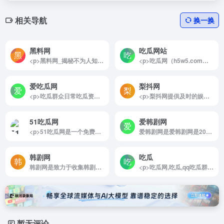
相关导航
换一换
黑料网
吃瓜网站
<p>黑料网_揭秘不为人知的那些事，黑料网,爆料,明星,绯闻,秘密</p>
<p>吃瓜网（h5w5.com）是一个每天分享最新快手抖音热点网红网络事件，重磅黑料，今日吃瓜的吃瓜网站每日吃瓜笑哈哈！</p>
爱吃瓜网
梨抖网
<p>吃瓜群众日常吃瓜资源分享及热门事件的吃瓜群和吃瓜网站</p>
<p>梨抖网提供及时的娱乐八卦动态,包括中日韩娱乐资讯、分享明星趣事、音乐、八卦、图片、写真、综艺、电影、电视、动漫等信息。</p>
51吃瓜网
爱韩剧网
<p>51吃瓜网是一个免费在线吃瓜网站,旨在分享网络热门吃瓜事件,每日独家爆料,黑料网曝为您带来51吃瓜新鲜八卦,今日吃瓜，黑料不打烊分享正能量，一手内容尽在51吃瓜网。</p>
爱韩剧网是爱韩剧网是2020年国内最大的韩剧网站
韩剧网
吃瓜
韩剧网是致力于收集韩剧大全
<p>吃瓜网,吃瓜,qq吃瓜群,qq吃瓜群免费资源,qq吃瓜资源分享群群号,吃瓜qq群,吃瓜qq资源群,吃瓜爆料QQ群,吃瓜群免费加入,吃瓜微信群,吃瓜群,吃瓜群QQ群号,吃瓜资源分享群,微信吃瓜群,瓜群</p>
暂无评论