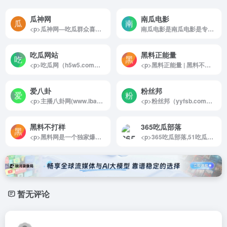
瓜神网
南瓜电影
<p>瓜神网—吃瓜群众喜欢的吃瓜网站,免费吃瓜群,吃瓜QQ群,免费吃瓜爆料qq群,一个分享免费吃瓜qq群,最新的网红吃瓜事件,娱乐圈八卦爆料,快手抖音网络主播吃瓜视频及民间奇闻等热门事件,让你仿佛身临吃瓜现场.</p>
南瓜电影是南瓜电影是专注于精品影视剧...
吃瓜网站
黑料正能量
<p>吃瓜网（h5w5.com）是一个每天分享最新快手抖音热点网红网络事件，重磅黑料，今日吃瓜的吃瓜网站每日吃瓜笑哈哈！</p>
<p>黑料正能量 | 黑料不打烊，网红吃瓜资讯分享！</p>
爱八卦
粉丝邦
<p>主播八卦网(www.ibagua.com.cn)，一个专注于网红主播娱乐八卦资讯的网站！这里汇聚了全网（YY、斗鱼、虎牙、触手、龙珠、快手、熊猫、战旗、全民、映客、花椒、企鹅等直播平台）网红主播娱乐八卦资讯！掌握网红主播最新动态，了解网红主播八卦资讯，一切尽在主播八卦网！</p>
<p>粉丝邦（yyfsb.com）是网红主播粉丝垂直门户，为广大网友提供时下热门人气主播、网络红人资料资讯动态的综合性网站，我们提供各大平台网红主播动态，让广大粉丝了解你喜爱的偶像动态！</p>
黑料不打样
365吃瓜部落
<p>黑料网是一个独家爆料网络热门事件的吃瓜网站，主打黑料泄密，真实网红事件，霸凌事件等大新闻事件，是吃瓜群众的围观地点之一。</p>
<p>365吃瓜部落,51吃瓜黑料网，热门事件，专业吃瓜资讯网站导航服务！</p>
暂无评论