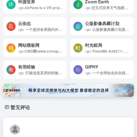
环游世界
Zoom Earth
<p>AirPano is a VR project created by a team of Russian photographers focused on taking high-resolution aerial 360° photographs and 360° video. Today AirPano is the largest virtual travel resource in the world &#8212; by geographical coverage, number of aerial photographs, and artistic and technical quality of the images — featuring 360° panoramas and 360° videos of the highest quality shot from a bird&#8217;s eye view.</p><p>AirPano 是由一个俄罗斯摄影师团队创建的虚拟现实项目，专注于拍摄高分辨率的空中 360°照片和 360°视频。如今，AirPano 是世界上最大的虚拟旅行资源——就地理覆盖范围、航拍照片数量以及图像的艺术和技术质量而言——以从鸟瞰视角拍摄的最高质量的 360°全景图和 360°视频为特色。</p><img decoding="async" data-src="//www.40000.net/wp-content/uploads/2024/12/20241215075924-675e8c5c6a362.png" src="https://www.40000.net/wp-content/themes/onenav/images/t.png" alt="环游世界"><p>&nbsp;</p>
<p>交互式世界天气地图，实时图像每 10 分钟更新一次，提供风暴、天气预报、降水、火警等数据。</p>
云杂志
公版影像典藏计划
<p> 一个提供各类国内外优质杂志的在线阅读平台，范围涵盖建筑设计、电影、时尚、旅行、音乐等各方面。 </p>
<p> 公版影像典藏计划是由网易新闻发起的一个长期项目，旨在收录和整理进入公共版权领域的影视作品及珍贵影像史料。该项目通过多维度的整合，包括词条编录、专家解读、趣味彩蛋和文献链接等，使这些经典影像不被埋没并自由流通。 </p>
网站模板网
时光邮局
<p>CMS圈(www.cmsquan.cn)专注网站源码cms模板制作，包括pbootcms源码，人人站cms模板，destoon模板，eyoucms模板，企业网站源码，行业源码模板，整站模板带数据下载，pbootcms教程，服务器主机出售，网站建设等，站长快速建站好帮手，另有仿站、定制、域名服务器等业务。</p>
<p> PostoMe &#8211; 时光邮局 | 创造独特的未来信件体验，让您的话语穿越时空，给未来的自己或亲爱的人带去温暖和惊喜。记录生活，链接过去与未来。 </p>
有用经验
GIPHY
<p> 打破信息茧房的经验网站，包含省钱和避坑的经验贴。希望多一些投稿，让更多有用经验薪火相传！ </p>
<p> 一个全球知名的在线动态GIF图片搜索引擎，被誉为GIF界的谷歌。界面非常简洁和具有功能性，顶部导航键包含了最受欢迎的几类GIF动画：表情、娱乐、体育和贴纸。 </p>
暂无评论