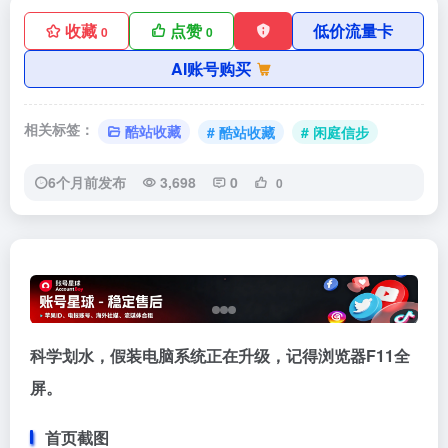
收藏
点赞
低价流量卡
0
0
AI账号购买
相关标签：
酷站收藏
# 酷站收藏
# 闲庭信步
6个月前发布
3,698
0
0
科学划水，假装电脑系统正在升级，记得浏览器F11全
屏。
首页截图