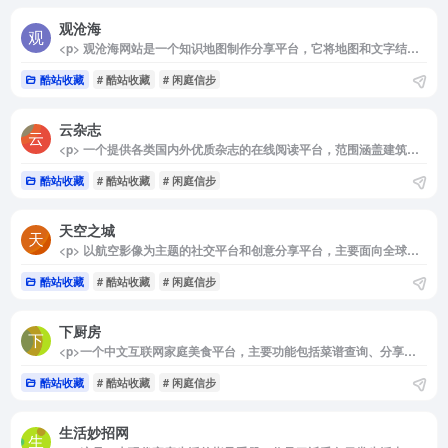
观沧海
<p> 观沧海网站是一个知识地图制作分享平台，它将地图和文字结合，反映中国历史、军事、地理、文化等方面的知识，并向用户提供地图协作分享服务。 </p>
酷站收藏
# 酷站收藏
# 闲庭信步
云杂志
<p> 一个提供各类国内外优质杂志的在线阅读平台，范围涵盖建筑设计、电影、时尚、旅行、音乐等各方面。 </p>
酷站收藏
# 酷站收藏
# 闲庭信步
天空之城
<p> 以航空影像为主题的社交平台和创意分享平台，主要面向全球的无人机和航空摄影爱好者。用户可以在该平台上展示、分享和交流他们的航空摄影作品。 </p>
酷站收藏
# 酷站收藏
# 闲庭信步
下厨房
<p>一个中文互联网家庭美食平台，主要功能包括菜谱查询、分享、购买食材和厨房用品，以及社区交流。该网站倡导在家烹饪、健康的生活方式，提供有版权的实用菜谱做法与饮食知识，为厨师和美食爱好者打造一个记录、分享的平台。</p><img decoding="async" data-src="//www.40000.net/wp-content/uploads/2024/12/20241215075843-675e8c3330c80.png" src="https://www.40000.net/wp-content/themes/onenav/images/t.png" alt="下厨房">
酷站收藏
# 酷站收藏
# 闲庭信步
生活妙招网