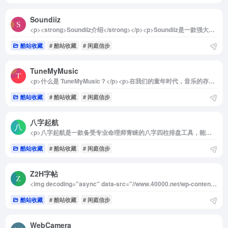
Soundiiz
<p><strong>Soundiiz介绍</strong></p><p>Soundiiz是一款强大的工具，旨在帮助用户轻松转移他们的播放列表和音乐收藏。作为最可靠、最快速的跨音乐服务音乐收藏重建解决方案，Soundiiz使得在不同音乐平台之间转换播放列表和收藏夹变得简单而高效。无论您是想将Apple Music中的播放列表导入到Spotify、TIDAL、YouTube Music、Deezer等平台，Soundiiz都能为您提供无缝的迁移体验。</p><img decoding="async" data-src="//www.40000.net/wp-content/uploads/2024/12/20241215075515-675e8b63e9828.webp" src="https://www.40000.net/wp-content/themes/onenav/images/t.png" alt="Soundiiz"><p><strong>Soundiiz的主要功能</strong></p><p>1. 转移</p><p>Soundiiz支持在所有主流流媒体服务之间转移播放列表、专辑、艺术家或单曲。用户只需简单的操作，就能将自己在一个平台上创建的音乐收藏迁移到另一个平台，确保不会错过任何喜爱的音乐。</p><p>2. 同步</p><p>该工具还提供自动同步功能，能够在不同流媒体平台之间保持播放列表的实时更新。无论您在某个平台上添加了新歌曲，Soundiiz都会自动将这些更改同步到其他平台，确保您的音乐体验始终保持一致。</p><p>3. Smartlink</p><p>Soundiiz允许用户使用精美的Smartlink来推广他们的播放列表和音乐作品。通过这种方式，您可以轻松分享您的音乐收藏，吸引更多的听众关注您的创作。</p><p>4. 播放列表AI</p><p>利用人工智能技术，Soundiiz能够根据用户提供的简单文本或选择的情绪、流派和年份生成个性化的播放列表。这一功能不仅节省了用户的时间，还能帮助他们发现新的音乐，丰富他们的听歌体验。</p><p>常见问题解答</p><p>Soundiiz如何运作？</p><p>在将播放列表转移到目标平台时，Soundiiz会利用音乐服务的元数据尽可能匹配您的播放列表、歌曲、艺术家和专辑。这意味着如果目标平台的目录中不存在某些歌曲，Soundiiz将无法转移这些歌曲。</p><p>Soundiiz安全吗？</p><p>Soundiiz在转移您的音乐库时遵循最高的数据保护标准，确保用户的信息安全。Soundiiz完全符合《通用数据保护条例》的要求，您的用户ID、用户名和音乐库内容等信息都将得到妥善保护。</p><p>Soundiiz会从源平台中移除我的播放列表和收藏夹吗？</p><p>不会！在进行转移时，Soundiiz仅会尽可能地将您的播放列表和收藏夹复制到新平台，而不会更新或删除源平台上的任何内容。您可以放心使用，您的原始音乐收藏将始终保留在源平台上。</p><p>总之，Soundiiz为音乐爱好者提供了一个高效、安全的解决方案，使得在不同流媒体平台之间管理和迁移音乐收藏变得轻而易举。无论您是想要更换平台，还是希望与朋友分享音乐，Soundiiz都能满足您的需求。</p>
酷站收藏
# 酷站收藏
# 闲庭信步
TuneMyMusic
<p>什么是 TuneMyMusic？</p><p>在我们的童年时代，音乐的存储方式主要依赖于唱片、磁带、光盘和MP3播放器。那时，聆听音乐意味着需要随身携带这些物理介质，出门时总要考虑如何装下它们。然而，随着科技的发展，这些传统的音乐存储方式逐渐被无形的流媒体服务所取代，成为了历史的记忆。那么，当我们想要在不同的流媒体平台之间切换，或者希望将YouTube上的播放列表迁移到Spotify时，该如何操作呢？这正是TuneMyMusic能够轻松解决的问题，其使用过程简单明了，极大地方便了音乐爱好者。</p><p>TuneMyMusic能做什么？</p><p>TuneMyMusic是一款强大的工具，旨在帮助用户在不同的音乐服务平台之间迁移播放列表。无论您是在Spotify、TIDAL、Apple Music、YouTube、Amazon Music还是Deezer等平台上，都可以轻松将您的音乐库迁移到您想要的任何其他平台。无论是想要保留您在某个平台上精心编排的播放列表，还是希望在新的平台上继续享受您喜爱的音乐，TuneMyMusic都能为您提供便捷的解决方案。</p><img decoding="async" data-src="//www.40000.net/wp-content/uploads/2024/12/20241215075519-675e8b6767776.webp" src="https://www.40000.net/wp-content/themes/onenav/images/t.png" alt="TuneMyMusic"><p>TuneMyMusic的主要功能有哪些？</p><p>1. 转移</p><p>TuneMyMusic允许用户在不同的音乐服务之间轻松复制播放列表和音乐库。只需几个简单的步骤，您就可以将您在一个平台上创建的播放列表迁移到另一个平台，确保您不会错过任何一首喜爱的歌曲。</p><p>2. 同步</p><p>该工具还支持在两个音乐服务之间保持播放列表的实时同步。无论您在一个平台上添加了新歌曲，还是对播放列表进行了调整，TuneMyMusic都会自动更新另一个平台上的相应播放列表，确保您的音乐体验始终保持一致。</p><p>3. 分享</p><p>TuneMyMusic使得与朋友分享音乐变得更加简单。您可以轻松地将您在某个平台上创建的播放列表分享给使用其他音乐服务的朋友，让他们也能享受到您的音乐推荐。</p><p>4. 上传</p><p>如果您有本地文件中的歌曲，TuneMyMusic也支持将这些歌曲上传至您的音乐库，帮助您将所有喜爱的音乐集中在一个地方，方便随时播放。</p><p>5. 备份</p><p>最后，TuneMyMusic还提供了备份功能，允许用户备份整个音乐库。这样一来，无论何时您都可以轻松恢复您的音乐收藏，确保您的音乐不会因为平台的变更而丢失。</p><p>总之，TuneMyMusic是一个极具实用性的工具，帮助用户在现代音乐流媒体环境中轻松管理和迁移他们的音乐库，让音乐的享受变得更加无缝和便捷。</p>
酷站收藏
# 酷站收藏
# 闲庭信步
八字起航
<p>八字起航是一款备受专业命理师青睐的八字四柱排盘工具，能够帮助用户快速生成八字命盘，并提供简洁而详尽的命理分析。八字虽非绝对预测命运的工具，但在关键时刻，它可以为决策提供有价值的参考。无论你是初学者还是命理爱好者，这款工具都将帮助你更清晰地了解命运的可能走向，是个人探索和调整命运的好帮手。</p><p>详细介绍：</p><p>八字起航是一款专为八字四柱分析而设计的排盘工具，其简洁高效的界面让用户可以快速生成个人八字命盘，并获取详尽的命理解读。八字四柱学虽然并非决定命运的唯一标准，但它在预测、调节和参考命运方面一直具有重要的应用价值。通过八字排盘，用户可以看到自己的五行旺衰、流年流月吉凶等，并结合这些信息来辅助进行生活中的重要决策，比如事业发展、婚姻选择或财富管理等方面的抉择。同时，对于命理初学者而言，八字起航不仅是工具，也是深入学习八字和探究命运的一把钥匙，引导用户在逐步了解的过程中不断提升命理知识。</p><img decoding="async" data-src="//www.40000.net/wp-content/uploads/2024/12/20241215075522-675e8b6aee34b.webp" src="https://www.40000.net/wp-content/themes/onenav/images/t.png" alt="八字起航">
酷站收藏
# 酷站收藏
# 闲庭信步
Z2H字帖
<img decoding="async" data-src="//www.40000.net/wp-content/uploads/2024/12/20241215075527-675e8b6f371e1.png" src="https://www.40000.net/wp-content/themes/onenav/images/t.png" alt="Z2H字帖"><p>Z2H字帖是一款功能强大且简便易用的字帖生成工具，特别适合那些希望提高自己书法水平的用户。无论是初学者还是书法爱好者，都可以通过这款工具自定义字帖，灵活地练习汉字和英文书写，帮助每个人都能掌握写字的正确方法，写出一手漂亮的字。</p><p>详细介绍：</p><p>Z2H字帖是一款专为书法学习者设计的在线字帖生成工具，提供了非常灵活的字帖定制功能。用户可以根据个人需求，自由选择汉字或英文，调整排版、字体、大小等设置，还能选择不同的描红样式进行书写练习。该工具支持生成控笔练习字帖，并且能够将生成的字帖以图片形式导出，方便随时随地进行练习。Z2H字帖界面简洁，无广告，免注册即可使用，非常适合那些希望通过有针对性的练习来提高书写技巧的人。无论是基础书法练习，还是提高书写的精美程度，Z2H字帖都是一个非常实用的工具。</p><img decoding="async" data-src="//www.40000.net/wp-content/uploads/2024/12/20241215075527-675e8b6f40053.webp" src="https://www.40000.net/wp-content/themes/onenav/images/t.png" alt="Z2H字帖">
酷站收藏
# 酷站收藏
# 闲庭信步
WebCamera