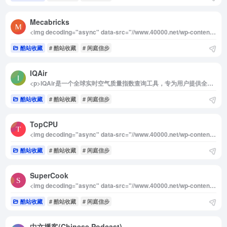
Mecabricks
<img decoding="async" data-src="//www.40000.net/wp-content/uploads/2024/12/20241215075331-675e8afb0dcc6.webp" src="https://www.40000.net/wp-content/themes/onenav/images/t.png" alt="Mecabricks"><p>Mecabricks是一个专为乐高爱好者设计的在线平台，它允许用户创建、展示和分享基于乐高积木的3D模型。这个网站提供了一种简单而直观的方式，帮助用户在虚拟空间中进行乐高拼搭，无需任何插件或复杂的安装步骤。只要通过浏览器访问，用户便可以在线构建、渲染并保存自己的乐高创作。</p><p>如果你是乐高迷，Mecabricks是一个非常值得尝试的平台。它不仅支持高质量的3D渲染，还能为用户提供一个互动的环境，在这里你可以与其他乐高爱好者分享创作，并获得灵感和反馈。该平台的界面友好，操作简单，非常适合所有年龄段的乐高爱好者使用。对于那些没有足够空间或资源进行实体拼搭的人来说，Mecabricks提供了一个理想的虚拟拼搭环境，帮助他们随时随地实现自己的创意。</p>
酷站收藏
# 酷站收藏
# 闲庭信步
IQAir
<p>IQAir是一个全球实时空气质量指数查询工具，专为用户提供全球范围内的空气质量信息和实时排名查询。通过IQAir，用户可以查询任意城市的空气质量指数（AQI）以及全球空气质量的实时排名。此外，IQAir还提供了全球空气质量历史数据，用户可以方便地查看并下载历史数据，帮助分析空气质量的长期趋势。该平台由瑞士的空气质量技术公司IQAir建立，专注于空气污染防护和空气质量监测。</p><img decoding="async" data-src="//www.40000.net/wp-content/uploads/2024/12/20241215075334-675e8afe789ec.webp" src="https://www.40000.net/wp-content/themes/onenav/images/t.png" alt="IQAir"><p>推荐理由：<br>IQAir是全球用户了解空气质量的理想工具。无论是日常出行、旅游，还是关注空气污染对健康的影响，IQAir都能提供准确、及时的空气质量信息。平台不仅支持实时查询，还提供历史数据，帮助用户全面掌握全球各地的空气质量状况。此外，IQAir的App还为用户提供了更加便捷的查询体验，非常适合关注健康和环保的用户使用。</p><p>详细介绍：<br>IQAir致力于提供全球范围内的空气质量数据，是一个功能强大的空气质量监测工具。平台支持查询全球任何城市的空气质量指数（AQI），让用户随时了解所在地或目的地的空气污染情况。通过实时更新的空气质量排名，IQAir可以帮助用户获取全球空气质量排名前列或较差的城市，帮助制定出行或健康防护计划。</p><p>除了实时查询功能外，IQAir还提供了历史数据查询功能，用户可以查看过去的空气质量指数数据，并进行下载分析。这些历史数据能够为环境研究人员、公共卫生专家等提供参考依据，帮助分析空气质量变化趋势。</p><p>IQAir由瑞士的空气质量技术公司开发，该公司以先进的空气质量监测技术闻名，致力于保护人类健康并改善空气质量。IQAir平台还推出了专门的空气质量查询App，让用户可以随时随地通过移动设备查看空气质量数据，提供了更加便捷的使用体验。</p><p>总之，IQAir是一个功能全面、数据准确的空气质量查询工具，适合所有关注空气污染、健康的用户。无论是日常生活、出行规划，还是环境保护，IQAir都能提供科学可靠的空气质量信息，帮助用户做出更加明智的决策。</p>
酷站收藏
# 酷站收藏
# 闲庭信步
TopCPU
<img decoding="async" data-src="//www.40000.net/wp-content/uploads/2024/12/20241215075337-675e8b01894cd.webp" src="https://www.40000.net/wp-content/themes/onenav/images/t.png" alt="TopCPU"><p>TopCPU 是一个专注于CPU和GPU显卡性能对比与评级的在线网站，致力于为用户提供简洁明了的硬件信息查询服务。平台汇集了最新的CPU和显卡天梯图，包含详细的规格对比、性能评级、基准测试和跑分数据。无论是硬件爱好者还是普通消费者，都可以通过TOPCPU快速了解CPU与GPU显卡的性能差异，帮助作出合理的硬件选择。网站支持中文、英文等多国语言，便于全球用户使用。</p><p>网站以其权威的数据来源和清晰的表现形式，成为硬件选购和对比的实用工具。用户无需深厚的硬件知识，即可通过天梯图直观了解不同型号的性能差异。对于需要挑选硬件的装机用户或对硬件性能感兴趣的人群，TOPCPU是一个高效、便捷的参考网站。</p><p>TopCPU 定期更新的CPU和GPU天梯图，是硬件选购中的重要参考资料。天梯图按照性能高低排列，用户可一目了然地对比不同型号之间的差异。除此之外，网站提供详细的规格对比功能，包括核心数、主频、功耗等参数，满足不同用户的需求。平台还整合了跑分数据和基准测试结果，为用户提供更具参考价值的性能分析。无论是选购新硬件还是了解行业动态，TOPCPU都以其简约高效的特点，为用户提供了可靠的信息支持。</p>
酷站收藏
# 酷站收藏
# 闲庭信步
SuperCook
<img decoding="async" data-src="//www.40000.net/wp-content/uploads/2024/12/20241215075341-675e8b050e337.webp" src="https://www.40000.net/wp-content/themes/onenav/images/t.png" alt="SuperCook"><p>SuperCook 是一款智能化的免费在线食谱生成器和搜索引擎，专为帮助用户充分利用现有食材设计。通过简单输入家中现有的食材，SuperCook即可快速匹配相关的菜谱，生成数以千计的美食制作方案。平台支持全球多种语言，用户无需注册登录即可使用，既方便又快捷，同时还提供手机端App版本，随时随地为用户带来美食灵感。</p><p>这个网站能让厨房变得更加轻松和高效，是解决“有食材却不知道做什么”这一难题的完美助手。无论是精打细算利用剩余食材，还是探索新的烹饪灵感，SuperCook都能轻松满足用户的需求。它简洁直观的操作方式和丰富的食谱选择让每位家庭厨师都能快速上手，提升烹饪乐趣和效率。</p><p>它的核心亮点在于其强大的食谱匹配功能。用户只需输入手头已有的食材，例如“鸡蛋、牛奶、面粉”，系统便会推荐多种菜谱，从简单的早餐煎饼到复杂的主菜制作应有尽有。同时，SuperCook提供了多语言支持，适用于全球用户，涵盖各种不同的饮食文化和菜式偏好。</p><p>此外，SuperCook免除了注册登录的繁琐步骤，无需额外操作即可直接使用，让用户体验更加流畅。手机App版本则进一步提升了便捷性，无论是计划周末大餐还是快速解决一顿便饭，SuperCook都能成为得力的厨房助手，为每位用户带来不一样的烹饪体验。</p>
酷站收藏
# 酷站收藏
# 闲庭信步
中文播客(Chinese Podcast)