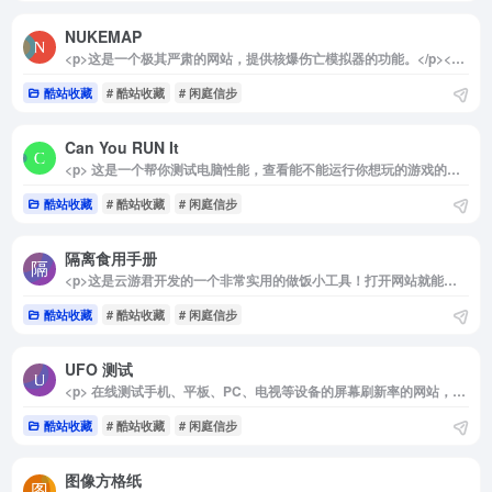
NUKEMAP
<p>这是一个极其严肃的网站，提供核爆伤亡模拟器的功能。</p><p>进入网站后，你会看到一张全球地图。用户可以自定义核爆地点、弹头当量，以及选择空爆或地面爆炸等选项，甚至可以决定是否添加放射性沉降物等其他因素。</p><p>一旦核弹引爆，系统会显示预估的伤亡人数，并展示爆炸效果的模型和影响范围。在地图上，这些影响通过同心圆的形式展示出来，无论是火球的作用范围还是热辐射的半径，其影响的广泛性和残酷性都令人感到震撼。</p><p>在很多人把核弹和战争当作玩笑时，往往会忽视其背后的残酷现实。和平来之不易，每个人都不愿失去。通过体验这个网站，相信你会对核战争的影响有更深刻的理解与认识。</p>
酷站收藏
# 酷站收藏
# 闲庭信步
Can You RUN It
<p> 这是一个帮你测试电脑性能，查看能不能运行你想玩的游戏的网站，它的数据库中拥有超过 8500 款游戏，只需要选择你想要玩的游戏，点击“你能运行它吗？”就会自动下载一个测试程序，等待片刻就会告诉你：你的电脑能运行它吗？ </p>
酷站收藏
# 酷站收藏
# 闲庭信步
隔离食用手册
<p>这是云游君开发的一个非常实用的做饭小工具！打开网站就能看到一些常用的食材原材料和厨具，自行选择食材、主食、厨具后，下方就会出现相关的菜谱，点击即可直达B站制作教学视频。</p><p>如果你连中午饭和晚饭吃什么都烦恼的话，网站还提供了随机器，随机安排上你的下一顿菜单，还会附上视频链接，彻底解决“中午/晚上吃啥”的千古难题！</p><img decoding="async" data-src="//www.40000.net/wp-content/uploads/2024/12/20241215075729-675e8be90a2fc.png" src="https://www.40000.net/wp-content/themes/onenav/images/t.png" alt="隔离食用手册"><p>另外，这是一个开源项目，源码在github上公开，如果你有少许的编程能力，可以将它部署到自己的服务器上。</p>
酷站收藏
# 酷站收藏
# 闲庭信步
UFO 测试
<p> 在线测试手机、平板、PC、电视等设备的屏幕刷新率的网站，使用非常简单，进入网站即可自动测试，通过比较帧速率、跳帧、频闪串扰等方式进行测试，是不是高刷屏，一测便知。 </p>
酷站收藏
# 酷站收藏
# 闲庭信步
图像方格纸