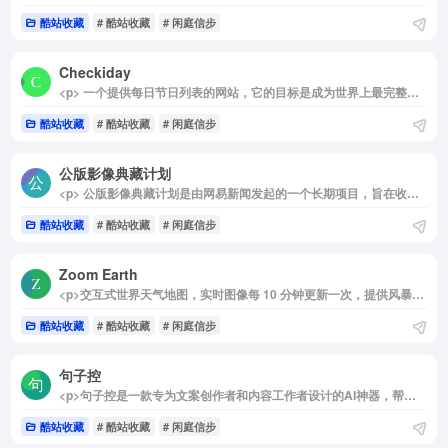
酷站收藏
# 酷站收藏
# 闲庭信步
Checkiday
<p> 一个提供每日节日列表的网站，它的目标是成为世界上最完整的节日列表，能够自动更新以显示当天的节日。 </p>
酷站收藏
# 酷站收藏
# 闲庭信步
公版影像典藏计划
<p> 公版影像典藏计划是由网易新闻发起的一个长期项目，旨在收录和整理进入公共版权领域的影视作品及珍贵影像史料。该项目通过多维度的整合，包括词条编录、专家解读、趣味彩蛋和文献链接等，使这些经典影像不被埋没并自由流通。 </p>
酷站收藏
# 酷站收藏
# 闲庭信步
Zoom Earth
<p>交互式世界天气地图，实时图像每 10 分钟更新一次，提供风暴、天气预报、降水、火警等数据。</p>
酷站收藏
# 酷站收藏
# 闲庭信步
句子控
<p>句子控是一款专为文案创作者和内容工作者设计的AI神器，帮助用户高效生成优质文案并提供海量创意素材。无论是小红书爆文创作、文章标题生成，还是日周报撰写，句子控都能提供丰富的灵感资源，尤其适合那些需要大量创意的场景，让灵感源源不断，再也不用为找不到好句子而发愁。更重要的是，这款工具无需注册，打开即可使用，非常方便。</p><p>详细介绍：</p><p>句子控不仅是一个AI文案生成器，还汇集了经典电影台词、名人名言、古诗词、祝福语等海量高质量文案素材，无论是撰写小红书爆文、编辑朋友圈文案，还是灵感枯竭时的句子摘抄，这款工具都能提供丰富的内容来源。句子控的功能相当全面，不仅包括标题生成器、取名神器，还能自动生成符合场景的伤感文案、名言佳句等，特别适合需要持续输出创意的内容创作者和社交媒体用户。无需注册，随时可以在网页版或APP上获取所需内容，是一款提升效率的便捷工具。</p><img decoding="async" data-src="//www.40000.net/wp-content/uploads/2024/12/20241215075831-675e8c27df424.webp" src="https://www.40000.net/wp-content/themes/onenav/images/t.png" alt="句子控">
酷站收藏
# 酷站收藏
# 闲庭信步