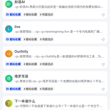
卦语AI
<p>卦语AI-周易大衍筮法起卦是一款融合传统与现代的免费在线AI占卜工具，为用户提供了一种全新的方式来体验和理解周易的智慧。这一平台结合大语言模型技术和周易卜筮方法，不仅让古老的占卜文化变得易于理解和应用，还能将其与现代生活紧密相连。对于希望在日常生活中获得传统文化指引的用户来说，这是一个值得一试的平台。</p><p>详细介绍：</p><p>卦语AI-周易大衍筮法起卦将传统的周易卜筮方法与先进的AI技术相结合，创造了一种创新的占卜体验。该工具基于大语言模型，能够解读并生成详细的卦象分析，帮助用户探索周易的深意。用户只需输入相关问题或情境，AI便会通过大衍筮法自动生成对应的卦象，提供智能化的解读和建议，让用户更容易在复杂的卦象中找到方向。</p><p>卦语AI在设计时充分考虑了古今结合的理念。平台以现代科技为桥梁，让用户既能享受便捷的占卜体验，又能领略到周易文化的深刻内涵。随着技术的进步，平台还将逐步增加对更多卜筮方法的支持，力求更丰富地还原和呈现中华文化的神韵。这种将传统文化与前沿科技结合的方式，不仅有助于文化传承，也让传统占卜融入现代生活，为用户提供实用的参考。</p><img decoding="async" data-src="//www.40000.net/wp-content/uploads/2024/12/20241215075606-675e8b961f104.webp" src="https://www.40000.net/wp-content/themes/onenav/images/t.png" alt="卦语AI">
酷站收藏
# 酷站收藏
# 闲庭信步
live
<p>推荐理由：</p><p>fanmingming live 是一个专为电视和广播爱好者设计的多功能图标库及相关工具平台。它不仅提供丰富的直播资源，还包含了实用的格式转换工具和教程，使用户能够轻松访问、管理并优化他们的直播资源。fanmingming live 完全免费且开源，无需注册，支持直连访问，同时提供 IPv4 和 IPv6 双栈支持。无论是专业人士还是业余爱好者，都能从这个平台中找到所需的资源和工具，非常适合那些热衷于研究和管理电视直播的用户。</p><p>详细介绍：</p><p>fanmingming live 是一个集成了多项功能的开源平台，汇集了电视和广播图标库、格式转换工具以及丰富的直播资源，为用户提供便捷的电视和广播体验。用户可以在这个平台上找到全面的频道图标和直播接口，并通过简单的工具管理、配置和播放这些资源。fanmingming live 提供详细的教程，帮助用户掌握从 EPG 接口地址到 m3u8 在线下载的使用方法，同时支持格式转换工具，如 TXT 转 M3U、M3U 转 TXT 等。此外，平台还配备了在线 M3U8 Web 播放器，用户无需安装其他软件便可直接访问并播放直播内容。</p><p>fanmingming live 的资源库不断更新和优化，保证了台标的完整性和直播链接的高质量，且完全开源，所有用户均可免费使用。平台支持 IPv4 和 IPv6 双栈连接，确保在不同网络环境下均能顺畅访问。对于电视和广播研究爱好者来说，fanmingming live 不仅是一个强大资源库，更是一个高度灵活、可拓展的工具平台，为他们带来了更多的探索和研究空间。</p><img decoding="async" data-src="//www.40000.net/wp-content/uploads/2024/12/20241215075610-675e8b9a2feca.webp" src="https://www.40000.net/wp-content/themes/onenav/images/t.png" alt="live">
酷站收藏
# 酷站收藏
# 闲庭信步
Outfitify
<p>推荐理由：</p><p>Outfitify是一款便捷的AI穿搭评估工具，为用户提供全面、即时的穿搭建议。无需注册，即可通过上传穿搭照片获得评分，AI会根据时尚趋势和搭配原则给出详细的分析和优化建议。无论是日常穿搭还是重要场合，Outfitify都能帮助用户轻松找到最适合的搭配风格，提升个人形象，是一款时尚爱好者的必备工具。</p><img decoding="async" data-src="//www.40000.net/wp-content/uploads/2024/12/20241215075613-675e8b9db14da.jpg" src="https://www.40000.net/wp-content/themes/onenav/images/t.png" alt="Outfitify"><p>详细介绍：</p><p>Outfitify 是一款完全免费的在线AI穿搭评估平台，致力于帮助用户改善和提升个人穿衣风格。用户只需上传自己的穿搭照片，AI系统就会进行详细的评分和分析，提供客观、细致的评估。除了评分，Outfitify还提供针对不同风格、场合的搭配建议，展示更适合的示例，帮助用户找到符合自身特点的穿衣风格。平台的核心算法基于时尚美学与流行趋势的融合，使建议既实用又富有时尚感。</p><p>Outfitify不仅适用于日常穿搭的优化，也适合用于特定场合的形象提升。用户可以从这款工具中获取切合潮流的时尚建议，迅速提高自己的穿搭品位，而免注册的设计使得体验更加便捷。对于任何想要提升个人时尚感的用户来说，Outfitify都是一个值得尝试的选择。</p><img decoding="async" data-src="//www.40000.net/wp-content/uploads/2024/12/20241215075616-675e8ba00779b.webp" src="https://www.40000.net/wp-content/themes/onenav/images/t.png" alt="Outfitify">
酷站收藏
# 酷站收藏
# 闲庭信步
塔罗耳语
<p>简单介绍</p><p>塔罗耳语是一个免费的在线AI塔罗牌占卜平台，利用人工智能技术提供精准的爱情、事业、学业等运势解读。用户可以从多个风格各异的塔罗师中挑选解答者，使得每次占卜都更具个性化。</p><img decoding="async" data-src="//www.40000.net/wp-content/uploads/2024/12/20241215075620-675e8ba439b49.webp" src="https://www.40000.net/wp-content/themes/onenav/images/t.png" alt="塔罗耳语"><p>详细介绍</p><p>塔罗耳语致力于为用户提供专业而独特的AI塔罗牌解读体验，突破了传统的塔罗牌占卜形式，结合AI技术让占卜更便捷和精准。不同于其他AI塔罗平台，塔罗耳语允许用户根据个人偏好选择塔罗师，体验不同风格的解读。平台会根据用户的问题智能推荐最佳的牌阵布局，以确保解读的针对性和有效性。借助先进的人工智能技术，塔罗耳语将神秘的塔罗牌文化带入数字世界，为人们提供独特的生命疑问解答和深刻的心灵洞察。</p>
酷站收藏
# 酷站收藏
# 闲庭信步
下一本读什么
<p>书荒吗？不知道接下来读什么书？下一本读什么是一个专注于图书推荐的平台，旨在帮助书迷们找到理想的阅读选择。网站内容丰富，涵盖了书单推荐、经典图书、精选经典句子和摘抄段落等多种形式，满足不同读者的需求。</p><p>在下一本读什么，用户可以轻松浏览各种书单，从当下流行的畅销书到历久弥新的经典名著，都能找到合适的阅读材料。每本书籍的推荐背后都经过精心筛选，确保为读者提供高质量的阅读体验。</p><p>该网站不仅定期更新内容，以便读者能够发现最新的好书，还支持用户投稿和分享自己的书籍推荐。这样一来，大家可以在一起交流读书的心得与体会，共同探索更多的阅读可能性，分享好书的乐趣。</p><p>无论是寻找灵感，还是想要拓宽阅读视野，下一本读什么都是一个理想的去处，帮助每位读者找到下一个值得投入的读物，轻松告别书荒。</p><img decoding="async" data-src="//www.40000.net/wp-content/uploads/2024/12/20241215075623-675e8ba7bf078.webp" src="https://www.40000.net/wp-content/themes/onenav/images/t.png" alt="下一本读什么">