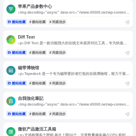
苹果产品参数中心
<img decoding="async" data-src="//www.40000.net/wp-content/uploads/2024/12/20241215075651-675e8bc3da8cc.png" src="https://www.40000.net/wp-content/themes/onenav/images/t.png" alt="苹果产品参数中心"><p>Apple 产品参数中心汇集了苹果公司各类产品的详细信息，用户可以通过点击图片轻松选择并对比不同设备的参数。该中心的数据来源广泛，包括 Apple 官方、Intel、Geekbench 等权威机构，确保提供准确和权威的信息。无论你是对比不同型号的 iPhone、iPad，还是深入了解 Mac 电脑的性能，这里都能满足你的需求。如果你希望全面了解或对比苹果全系列产品，这个网站将是你理想的选择，帮助你更深入地理解手中设备的性能与优势。</p>
酷站收藏
# 酷站收藏
# 闲庭信步
Diff Text
<p>Diff Text 是一款功能强大的在线文本差异对比工具，专为快速识别和展示两段文本之间的差异而设计。无论你是在处理纯文本、代码（如 JSON、YAML）、HTML、CSS、Markdown 等多种格式，Diff Text 都能轻松检测出不同点，并以直观的颜色标记：绿色表示新增的内容，红色表示删除的部分，而其余未标记的部分则表示文本保持不变。</p><img decoding="async" data-src="//www.40000.net/wp-content/uploads/2024/12/20241215075656-675e8bc85f5c4.png" src="https://www.40000.net/wp-content/themes/onenav/images/t.png" alt="Diff Text"><p>Diff Text 提供了两种差异对比模式，以满足不同需求：<br>1. Word/单词模式：按照单词进行细分，适合比较结构性较强的文本或文章。<br>2. Char/字符模式：按照字符进行细分，适合代码和其他精细化内容的比较。</p><p>这款工具免注册即可免费使用，且所有文本数据完全在用户本地客户端进行处理，保证不会离开浏览器，最大程度上确保了用户的隐私与数据安全。Diff Text 既适用于开发者查看代码的改动，又适合作家、编辑和其他用户在修改文稿时快速查找差异，是一款便捷高效的文本比对工具。</p>
酷站收藏
# 酷站收藏
# 闲庭信步
磁带博物馆
<p>Tapedeck 是一个专为磁带爱好者打造的在线博物馆，致力于展示普通音频磁带盒设计中的独特美感与奇趣之处。这个网站收录了从 1960 年代到 1990 年代的丰富磁带设计变化，带领用户回顾磁带在过去几十年中的演变历程。Tapedeck 的收藏展示了从 60 年代早期注重功能性的磁带设计，到 70 年代充满色彩和视觉冲击的录音带，再到 80 年代和 90 年代引人入胜的形状和外观革新。</p><p>Tapedeck 不仅让用户欣赏磁带的设计艺术，还提供了详细的分类与筛选功能。用户可以根据品牌、磁带的运行时间、类型、颜色等多种条件进行浏览和探索。这种系统化的分类展示让人们能够深入了解不同年代的设计风格和技术革新，重温磁带作为文化符号的时代特征。</p><p>Tapedeck 不仅是一个回顾音频历史的窗口，也是一个记录设计与工艺变化的数字档案。通过这个平台，用户能够感受到磁带设计的视觉魅力与时代感，探索每一卷磁带背后的故事和文化背景，是一个让磁带爱好者和设计爱好者都能乐在其中的宝库。</p><img decoding="async" data-src="//www.40000.net/wp-content/uploads/2024/12/20241215075702-675e8bce1537a.jpg" src="https://www.40000.net/wp-content/themes/onenav/images/t.png" alt="磁带博物馆">
酷站收藏
# 酷站收藏
# 闲庭信步
自我強化筆記
<img decoding="async" data-src="//www.40000.net/wp-content/uploads/2024/12/20241215075707-675e8bd385051.png" src="https://www.40000.net/wp-content/themes/onenav/images/t.png" alt="自我強化筆記"><p>自我强化笔记是一个专注于在线分享实用防身知识和技能的网站，致力于帮助读者提升自我防护意识和安全能力。该网站围绕自我保护和安全策略提供详尽的指导，涵盖从日常生活中的防护技巧到面对潜在威胁时的应对方案。无论是初学者还是有一定经验的人，都可以通过自我强化笔记获取实际可行的建议，提升自我防范能力。</p><p>自我强化笔记不仅提供防身技巧，还注重培养读者的自信心和心理准备，让每个人都能在面对危险时具备冷静处理的能力。通过系统化的写作和信息分享，网站希望建立一个更具安全意识和自我防护能力的群体，帮助人们在日常生活中更好地保护自己和他人。</p><p>此外，网站还鼓励用户参与讨论，分享自己的经验和心得，形成一个互助、学习、成长的社区。通过这种方式，自我强化笔记希望带动更多人关注个人安全，并掌握必备的自我保护技能，使社会更加自信、强大。</p>
酷站收藏
# 酷站收藏
# 闲庭信步
微软产品激活工具箱
<p>支持检测多个密钥 单次上限50个，注意数量越多越占CPU 耗时越长,部分key检测很慢是因为在读取证书内数据,请耐心等待.<br>暂不支持零售错误代码的检测，请使用客户端，能检测主流版本，下载请见页面顶部.<br>如您有想吐槽的，请猛戳网页底部的“意见反馈”，学生党，时间不够用，请勿催更，感谢您的支持！</p><p>进网站后，筛选想要软件版本的密钥，就能够找到网友最新分享的有效密钥。同时你也可以分享可用的密钥，经过系统验证之后，就会展示在网站上。</p><img decoding="async" data-src="//www.40000.net/wp-content/uploads/2024/12/20241215075710-675e8bd6f304d.png" src="https://www.40000.net/wp-content/themes/onenav/images/t.png" alt="微软产品激活工具箱"><p>使用说明：</p><p>本页面是一个公开的密钥分享平台，您可以直接使用，也可以热心分享，为您和他人提供方便，是一个非常好的资源共享平台。<br>如果要分享，请点击页面最左侧的Logo返回到主页进行检测密钥，有效后方可进行分享，非常感谢您的热心分享！<br>如果您在转发资源的时候，请务必在发布者一栏注明出处，为尊重资源发布者。如果您要发布的是稀缺资源，请尽量等待在长期无此资源可用的情况下发布。<br>如果您想要更新密钥的信息，请点击重新检测，本站不会自动更新密钥的次数或错误码。如果您发现该密钥无效/有错误/有问题等，或者发现您的资源被泄露，请点击报告问题给我们发送反馈。<br>由于服务器费用原因，暂不支持零售错误代码的检测，请先使用客户端检测。<br>本站欢迎被索引，但请注明本站，如果遇到恶意爬取等情况，将采取相关措施，谢谢合作！<br>您在重新检测密钥时，受到首页“更多选项”下面的复选框的规则的约束。</p><p>&nbsp;</p>