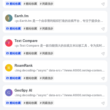
酷站收藏
# 酷站收藏
# 闲庭信步
Earth.fm
<p>Earth.fm 是一个由非营利组织打造的在线平台，专注于提供全球超过900种高品质的自然声音。这些声音由世界各地的专业录音师实地采集，涵盖了来自不同生态环境的大自然声景。这些音频资源广泛应用于放松、助眠和冥想等方面，帮助用户在日常生活中找到片刻宁静。用户可以通过一个互动的自然声音地图来探索全球丰富的声音景观，也可以根据自己的喜好创建和定制播放列表，个性化地选择声音体验。</p><p>不仅如此，Earth.fm 致力于促进用户心理健康，通过大自然的声音疗愈压力和焦虑，同时该平台还与自然保护紧密相连，鼓励人们关注和保护环境。平台目前推出了移动端APP，让用户随时随地都能享受大自然的声音带来的平静和愉悦体验。通过提供这些丰富的音频资源，Earth.fm 不仅帮助人们从忙碌的生活节奏中抽离，还传递了对地球环境的热爱与保护的理念。</p><img decoding="async" data-src="//www.40000.net/wp-content/uploads/2024/12/20241215075630-675e8bae5cd6a.png" src="https://www.40000.net/wp-content/themes/onenav/images/t.png" alt="Earth.fm">
酷站收藏
# 酷站收藏
# 闲庭信步
Text Compare
<p>Text Compare 是一款功能强大的在线文本比较工具，专为实时显示和管理两个文本文件之间的差异而设计。通过高亮显示不同之处，用户可以快速识别出两个文本的变动，轻松合并或调整这些差异，极大地提升了文档对比和编辑的效率。</p><img decoding="async" data-src="//www.40000.net/wp-content/uploads/2024/12/20241215075638-675e8bb642e3a.png" src="https://www.40000.net/wp-content/themes/onenav/images/t.png" alt="Text Compare"><p>除了基本的文本比较功能，Text Compare 还提供了多种实用的文本处理选项，比如按行排序、反转行顺序、去除空行、删除重复行、以及清除行首尾的空白字符。用户可以选择手动输入文本或者上传文件进行对比操作，整个过程简单便捷。更值得一提的是，这款工具完全免费使用，无需注册或登录，随时随地即可快速开启对比工作。</p><p>对于需要频繁处理和管理文本差异的用户，Text Compare 是一个高效实用的工具，能够帮助轻松应对复杂的文本对比任务，适用于编程、文档编辑、内容审校等多个领域。</p>
酷站收藏
# 酷站收藏
# 闲庭信步
RoamRank
<img decoding="async" data-src="//www.40000.net/wp-content/uploads/2024/12/20241215075644-675e8bbc04139.png" src="https://www.40000.net/wp-content/themes/onenav/images/t.png" alt="RoamRank"><p>RoamRank 是一个专为全球数字游民、远程工作者和长期旅行者打造的城市指南平台，成立于 2024 年 5 月。其目标是成为这一群体寻找理想工作和生活地点时的首选资源，提供最全面、最权威的城市指南和排名。</p><p>RoamRank 采用独特的排名系统，依据城市的可负担性、宜居性、气候条件、网络连通性以及当地社区的活跃度等多方面因素，对全球各大城市进行评估和排序。这种系统为数字游民和远程工作者提供了深入的洞察，帮助他们根据个人需求选择最适合居住和工作的城市。</p><p>平台的数据不仅来自于广泛的网络资源，还依托全球数字游民社区的真实经验分享，以确保信息的准确性和实用性。无论是关于生活成本的最新数据，还是城市中的远程办公设施和网络条件，RoamRank 的指南都以提供高质量、真实的建议为核心，帮助用户轻松找到适合长期居住和工作的理想城市。</p>
酷站收藏
# 酷站收藏
# 闲庭信步
GeoSpy AI
<img decoding="async" data-src="//www.40000.net/wp-content/uploads/2024/12/20241215075648-675e8bc028324.png" src="https://www.40000.net/wp-content/themes/onenav/images/t.png" alt="GeoSpy AI"><p>GeoSpy AI 是一款由 Graylark Technologies 开发的先进 AI 图片定位工具，专注于通过人工智能技术对照片进行地理位置识别和情报分析。用户只需上传图片，GeoSpy AI 就能够精准推断和跟踪照片的地理位置，帮助提取关键的地理数据。此外，该工具还可以分析卫星图像和地图数据，广泛应用于城市规划、环境监测、军事情报等多个领域。GeoSpy AI 具备强大的功能，包括目标识别、地形分析和趋势预测，能够为专业用户提供高效的地理信息处理。目前，GeoSpy AI 提供免费使用服务，且无需注册，方便用户轻松上手体验其强大的定位和分析能力。</p>
酷站收藏
# 酷站收藏
# 闲庭信步