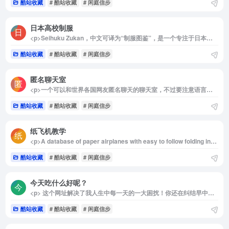
酷站收藏
# 酷站收藏
# 闲庭信步
日本高校制服
<p>Seihuku Zukan，中文可译为“制服图鉴”，是一个专注于日本制服文化的在线资源。网站主要展示各种制服的图片和信息，特别是学校制服和工作制服。该网站的目标是提供详细的制服信息，并展示不同类型制服的设计和特色。</p><img decoding="async" data-src="//www.40000.net/wp-content/uploads/2024/12/20241215075941-675e8c6d1e909.png" src="https://www.40000.net/wp-content/themes/onenav/images/t.png" alt="日本高校制服">
酷站收藏
# 酷站收藏
# 闲庭信步
匿名聊天室
<p>一个可以和世界各国网友匿名聊天的聊天室，不过要注意语言规范哦。</p><img decoding="async" data-src="//www.40000.net/wp-content/uploads/2024/12/20241215075947-675e8c73a19c5.png" src="https://www.40000.net/wp-content/themes/onenav/images/t.png" alt="匿名聊天室">
酷站收藏
# 酷站收藏
# 闲庭信步
纸飞机教学
<p>A database of paper airplanes with easy to follow folding instructions, video tutorials and printable folding plans. Find the best paper airplanes that fly the furthest and stay aloft the longest.</p><p>一个数据库的纸飞机与易于遵循的折叠说明，视频教程和可打印的折叠计划。找到最好的纸飞机，飞得最远，在空中停留的时间最长。</p>
酷站收藏
# 酷站收藏
# 闲庭信步
今天吃什么好呢？
<p> 这个网址解决了我人生中每一天的一大困扰！你还在纠结早中晚吃什么吗？你还在为去哪里、吃什么而烦恼吗？来这里，问题立马解决！！！ </p>
酷站收藏
# 酷站收藏
# 闲庭信步