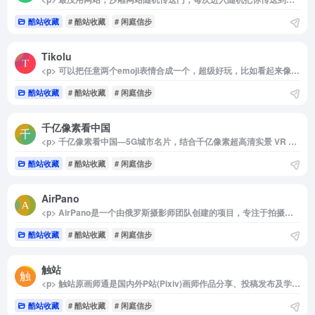
酷站收藏
# 酷站收藏
# 闲庭信步
Tikolu
<p> 可以把任意两个emoji表情合成一个，超级好玩，比如看起来像蜜蜂的刺猬 </p>
酷站收藏
# 酷站收藏
# 闲庭信步
千亿像素看中国
<p> 千亿像素看中国—5G城市名片，结合千亿像素超高清实景 VR 提供全新的震撼视觉。 </p>
酷站收藏
# 酷站收藏
# 闲庭信步
AirPano
<p> AirPano是一个由俄罗斯摄影师团队创建的项目，专注于拍摄高分辨率的空中360°照片和360°视频。今天，AirPano是从地理覆盖范围、航拍照片数量、图像艺术和技术质量来看世界上最大的资源媒体库，从鸟瞰的角度拍摄、制作、提供360°全景和360°视频和最高清质量的照片 </p>
酷站收藏
# 酷站收藏
# 闲庭信步
触站
<p> 触站原画师通是国内外P站(Pixiv)画师作品分享、投稿发布及学习交流网站,海量P站(Pixiv)画师作品一手掌握，触站涵盖游戏原画、日系插画、二次元漫画、手绘、动漫、CG绘画等各类画师作品,找画师就上触站! </p>
酷站收藏
# 酷站收藏
# 闲庭信步