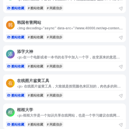
酷站收藏
# 酷站收藏
# 闲庭信步
韩国有害网站
<img decoding="async" data-src="//www.40000.net/wp-content/uploads/2024/12/20241215075715-675e8bdbdb826.png" src="https://www.40000.net/wp-content/themes/onenav/images/t.png" alt="韩国有害网站"><p>有网友分享了一个关于韩国有害信息网站的列表，之前在使用科学上网时（连接到韩国节点）我才意识到原来韩国也有类似“墙”的存在。不过与中国的网络审查方式不同，韩国的网络防护机制并不是直接重置连接，而是会将访问有害网站的用户引导到一个警告页面，提示他们该网站是被禁止的。</p><p><span style="color: #ff0000">在GitHub上有人整理并分享了一个包含1100多个被认定为有害网站的清单。</span>经过查看，大部分网站涉及涩情内容，此外也有一些D博、虚假广告以及侵犯版权的网站等。这些网站都是在全球范围内比较知名，访问量较大的网站。为了你的身心健康，请你主动避开！<span style="color: #ff0000">你也不要打开🪜🪜🪜</span>。</p><p>这个列表的每个分类下都提供了相关负责部门的联系方式，用户可以通过电话进行举报或申诉。如果你在互联网行业工作，建议将这些信息收藏起来。在制定屏蔽列表时，可以将这些有害网站加入其中，以免让其他人上当受骗，确保网络环境更加安全。</p><p>打不开GitHub的可以从这里下载：</p><div id="f_sha1" style="background-color: #c2ecb2;border-radius: 3px;padding: 13px;font-size: 14px;margin: 15px 0px;text-align: left;color: #3f3f3f;font-family: Arial, 微软雅黑, 宋体, 新宋体, sans-serif;font-style: normal;font-weight: 400;letter-spacing: normal;text-indent: 0px;text-transform: none">https://wwex.lanzout.com/iYeWg2cmqueh<p> </div>
酷站收藏
# 酷站收藏
# 闲庭信步
添字大神
<p>在一个电影或者一本书的名字中加入一个字，改变原来的意思，妙趣横生。 有网友把这些有趣的文字游戏结果汇总到了一个网站，用户也可以提供新的创意内容。</p>
酷站收藏
# 酷站收藏
# 闲庭信步
在线图片鉴黄工具
<p> 在线图片鉴黄工具，大致就是按照颜色来区别的，肉色多的和形状疑似的基本都会中枪。 </p>
酷站收藏
# 酷站收藏
# 闲庭信步
框框大学
<p>框框大学是一个知识共享在线网站，也是一个学习建议在线网站。它完全免费，非常宝藏，可以让你发现各专业前辈们的学习建议，对于大学生小伙伴非常实用，可以让你得到很多收获，也可以让你少走弯路。</p><p>它目前拥有 7000 多条学习建议，按照最新排序和人气排序，学习建议包括很多个方面，例如：选专业、考研、保研、选择学校、就业等。</p><p>它支持直接搜索学习建议，也支持按照专业、学校、最高学历、工作经验进行筛选，每条学习建议下方也会展示对应的专业、最高学历、学校、工作经验。</p>
酷站收藏
# 酷站收藏
# 闲庭信步