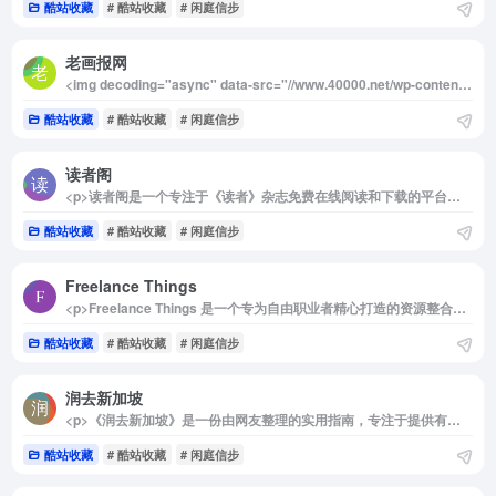
酷站收藏
# 酷站收藏
# 闲庭信步
老画报网
<img decoding="async" data-src="//www.40000.net/wp-content/uploads/2024/12/20241215075401-675e8b1972537.webp" src="https://www.40000.net/wp-content/themes/onenav/images/t.png" alt="老画报网"><p>老画报网是一个以公益为宗旨的在线连环画和小人书资源大全网站，专注于收藏与展示上世纪七八十年代的中国画报和连环画艺术精品。网站致力于传承和弘扬传统文化，通过高清图片形式，生动地再现了那个年代的经典艺术魅力。</p><p>该网站种类丰富，涵盖了各类连环画作品，并且展示了许多知名艺术家的经典之作。其中尤为突出的是《连环画报》，这本中国最具影响力的画报自1951年创刊以来，已历经70余年的发展，成为了中国艺术和文化的重要见证。</p><p>老画报网界面干净简洁，使用体验友好，全凭热爱与热心支持运营。不论是怀旧爱好者，还是对中国传统艺术感兴趣的年轻人，都能在这里找到文化与艺术的共鸣。</p>
酷站收藏
# 酷站收藏
# 闲庭信步
读者阁
<p>读者阁是一个专注于《读者》杂志免费在线阅读和下载的平台，为广大读者爱好者提供了便捷的资源获取渠道。网站提供《读者》杂志的 PDF 电子版，可供用户在线阅读或免费下载，帮助喜爱《读者》的朋友轻松享受这一经典杂志的优质内容。</p><p>无需注册或登录，用户只需打开网站即可直接访问所需资源，体现了平台以用户体验为核心的设计理念。读者阁始终秉承“用爱发电”的初衷，不断更新《读者》杂志的最新信息和往期资源，致力于为广大读者打造一个知识分享与文化传播的开放空间。</p><p>所有资源均通过 Alist 网盘进行分享，提供了高效且稳定的下载体验。无论是想随时随地在线阅读，还是保存电子版以便离线查阅，读者阁都能满足不同用户的需求。作为一个免费公益性平台，读者阁为传播优质文化内容贡献了自己的力量，是《读者》爱好者不可错过的宝贵资源库。</p><img decoding="async" data-src="//www.40000.net/wp-content/uploads/2024/12/20241215075405-675e8b1d19a23.webp" src="https://www.40000.net/wp-content/themes/onenav/images/t.png" alt="读者阁">
酷站收藏
# 酷站收藏
# 闲庭信步
Freelance Things
<p>Freelance Things 是一个专为自由职业者精心打造的资源整合平台，致力于为踏上自由职业之旅的人们提供全面而实用的支持。在成为自由职业者的过程中，你可能会感到迷茫和不安，因为这往往意味着从零开始重新塑造自己的职业生涯，而 Freelance Things 则为这一充满挑战的旅程提供了坚实的助力。</p><p>该平台汇集了一系列专为自由职业者设计的高价值资源，包括实用的文章、启发思维的书籍、灵感丰富的播客、经验分享的社区，以及提升工作效率的各种工具。无论你是刚起步的新手，还是希望进一步发展的经验丰富者，Freelance Things 都能为你提供切实可行的建议和策略，帮助你在竞争激烈的自由职业市场中找到属于自己的位置。</p><p>通过这些资源，用户可以学习如何有效管理时间、寻找客户、建立个人品牌，以及应对自由职业中的不确定性。这些知识和工具不仅能让自由职业的过渡过程更加平稳，也能帮助你在新的职业道路上更快地迈向成功。Freelance Things 是每位自由职业者都值得关注的宝贵资源库，是助你成长和发展的可靠伙伴。</p><img decoding="async" data-src="//www.40000.net/wp-content/uploads/2024/12/20241215075408-675e8b20a1fc0.webp" src="https://www.40000.net/wp-content/themes/onenav/images/t.png" alt="Freelance Things">
酷站收藏
# 酷站收藏
# 闲庭信步
润去新加坡
<p>《润去新加坡》是一份由网友整理的实用指南，专注于提供有关移居新加坡的注意事项和详细建议。这份指南涵盖了从准备工作到日常生活的多个方面，包括移居前的规划、教育选择、身份办理、住房及居住环境、生活成本与便利性，以及摄影爱好者特别关注的无人机使用等内容。</p><p>新加坡作为一个多元文化的发达国家，拥有独特的优势。例如，社会治安良好，全年气候温暖稳定，适合家庭育儿，生活便利且效率高。这些特点使得新加坡成为许多人考虑移居的理想选择。然而，这里也有其局限性，比如国土面积小、经济抗风险能力较低，以及相对单调的生活节奏等，这些都可能成为潜在的适应挑战。</p><p>这份指南强调，无论是换工作还是移居到另一个国家，都会面临利弊权衡。新加坡并非完美，但其独特的优点足以吸引许多人前往发展。对于有兴趣移居新加坡的人，这份教程提供了详尽的信息和实用建议，是了解和规划移居生活的宝贵参考。</p><img decoding="async" data-src="//www.40000.net/wp-content/uploads/2024/12/20241215075411-675e8b23b8117.webp" src="https://www.40000.net/wp-content/themes/onenav/images/t.png" alt="润去新加坡">
酷站收藏
# 酷站收藏
# 闲庭信步