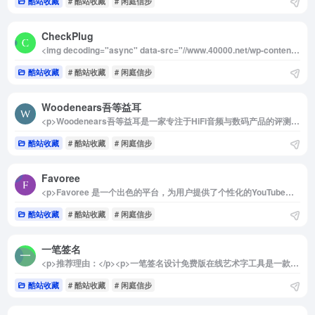
酷站收藏
# 酷站收藏
# 闲庭信步
CheckPlug
<img decoding="async" data-src="//www.40000.net/wp-content/uploads/2024/12/20241215075551-675e8b87ec805.webp" src="https://www.40000.net/wp-content/themes/onenav/images/t.png" alt="CheckPlug"><p>CheckPlug 是旅行者的理想助手，能够帮助用户轻松找到适合他们的插头和适配器。无论是出国旅行还是出差，这个网站都能快速提供有关各国插头类型和规格的信息，确保您在旅行期间不再为插头不匹配而烦恼。此外，网站还提供直接购买适配器的链接，极大地方便了用户的出行准备，让旅行更加顺畅无忧。</p><p>详细介绍：</p><p>CheckPlug 是一个专门为旅行者设计的在线工具，旨在帮助用户快速找到合适的插头和适配器，确保他们在前往不同国家时能够顺利使用电子设备。无论您是计划去欧洲、亚洲还是其他地区，这个网站都能为您提供必要的信息。</p><p>使用 CheckPlug 非常简单，用户只需选择出发国家和目的国家，然后点击“Check Plugs”按钮，系统会迅速显示两个国家的插座规格参数。这些信息包括插头类型、电压和频率等，帮助您更好地了解目标国的电力系统。此外，CheckPlug 还提供了便捷的购买链接，用户可以直接通过亚马逊等平台购买所需的插头适配器，免去额外搜索的烦恼。</p><p>这一网站的全球适用性使其成为旅行者必备的工具之一，尤其适合频繁出行的商务人士和热爱旅行的朋友们。通过 CheckPlug，您不仅可以轻松获取插头信息，还能确保自己的电子设备在旅途中随时可用，避免因电源问题造成的不便。总之，CheckPlug 是每位计划出行的用户值得信赖的资源，为您的旅行增添便利与舒适。</p>
酷站收藏
# 酷站收藏
# 闲庭信步
Woodenears吾等益耳
<p>Woodenears吾等益耳是一家专注于HiFi音频与数码产品的评测与分享网站，以其独特的视角和深入的测评赢得了不少音频爱好者的青睐。这个平台汇聚了专业音频编辑和有丰富行业经验的声学开发者，凭借多年的积累，为用户带来了专业且富有洞察力的测评内容。</p><p>详细介绍：<br>Woodenears吾等益耳由一群对音频产品充满热情的玩家创办，其团队成员包括曾在数码媒体担任音频编辑的资深人士以及有多年声学研发背景的从业者。网站旨在突破传统音频产品评测的框架，结合客观测试数据和主观体验，为消费者提供理性与感性兼备的内容。Woodenears以普通用户为核心，以易于理解的语言讲解音频产品的特性，从而帮助更多人接触到音频产品的精彩魅力，同时也让用户更好地理解产品的性能及适用性，提升购买决策的合理性。</p>
酷站收藏
# 酷站收藏
# 闲庭信步
Favoree
<p>Favoree 是一个出色的平台，为用户提供了个性化的YouTube频道推荐，帮助他们轻松发现优质内容创作者和精彩视频。无论用户的兴趣领域是什么，Favoree都能提供精准的推荐，确保他们找到真正符合自己需求的优质内容。借助社区互动和用户评分，Favoree进一步提升了推荐的准确性，使用户能够与其他观众分享看法，从而创造一个更加丰富和多样化的观看体验。</p><p>详细介绍：</p><p>Favoree 是一个创新的平台，旨在帮助用户轻松发现优质的YouTube频道。通过个性化的推荐机制，Favoree能够为每位用户提供与其兴趣相匹配的高评分视频。这一平台不仅仅依赖于用户的观看历史，还综合考虑社交媒体数据分析和机器学习技术，确保推荐的内容新颖且富有质量。用户可以根据自己的喜好探索各类视频，涵盖学习资源、娱乐内容以及各种主题领域，满足多元化的需求。</p><p>Favoree 的社区互动功能使用户可以参与评论和评分，帮助其他用户更快找到优质频道。这种互动不仅增强了用户之间的联系，还为内容创作者提供了直接的反馈，促进了内容质量的提升。通过精细的内容筛选机制，Favoree避免了低质量和重复内容的干扰，确保每位用户都能享受到丰富多彩的观看体验。总之，Favoree是一个专注于用户需求和内容质量的平台，让每位用户都能在YouTube的海洋中找到属于自己的宝藏视频。</p><img decoding="async" data-src="//www.40000.net/wp-content/uploads/2024/12/20241215075558-675e8b8ebded3.webp" src="https://www.40000.net/wp-content/themes/onenav/images/t.png" alt="Favoree">
酷站收藏
# 酷站收藏
# 闲庭信步
一笔签名
<p>推荐理由：</p><p>一笔签名设计免费版在线艺术字工具是一款便捷的签名设计与艺术字生成器，适合希望打造个性签名和艺术字体的用户。该工具不仅支持连笔签名、花鸟艺术签名等多种风格，还提供丰富的文字特效和个性化生成服务。免注册、操作简单，轻松满足用户对签名设计、文字装饰的需求。</p><p>详细介绍：</p><p>一笔签名设计免费版在线艺术字是一款免费、实用的在线艺术签名生成工具，提供多种风格的签名设计，包括连笔签名、一笔签名、花鸟艺术签名等。用户只需输入文字，即可预览不同签名效果，并直接选择喜欢的风格生成艺术签名。除了签名设计，这款工具还集成了多种创意功能，如名字写诗、生日祝福诗词生成、谐音梗生成器、火星文转换器和流光字表情包，丰富了文字创作的乐趣。无须注册即可使用，简单便捷，能够帮助用户轻松制作出独具创意的文字艺术作品。</p><img decoding="async" data-src="//www.40000.net/wp-content/uploads/2024/12/20241215075602-675e8b926abfd.webp" src="https://www.40000.net/wp-content/themes/onenav/images/t.png" alt="一笔签名">
酷站收藏
# 酷站收藏
# 闲庭信步