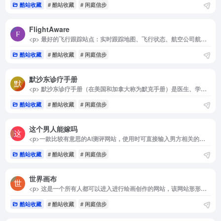
酷站收藏
# 酷站收藏
# 闲庭信步
FlightAware
<p> 最好的飞行跟踪站点：实时跟踪地图、飞行状态、航空公司航班延误、私人/通用航空飞行及机场信息。 </p>
酷站收藏
# 酷站收藏
# 闲庭信步
默沙东诊疗手册
<p> 默沙东诊疗手册（在美国和加拿大称为默克手册）是医生、学生和消费者的医学参考书的全球标准——自 1899 年至今。 </p>
酷站收藏
# 酷站收藏
# 闲庭信步
这个男人能嫁吗
<p>一款比较有意思的AI测评网站，使用时可直接输入男方相关的基础资料，如年龄、身高体重、学历、家庭成员状况以及性格等条件，AI小助手便会通过这些条件分析家庭、收入、性格等方面来气评估男方是否能嫁？</p>
酷站收藏
# 酷站收藏
# 闲庭信步
世界画布
<p> 这是一个所有人都可以进入进行绘画创作的网站，该网站形形色色各种五花八门的涂鸦都有，在这里你可以看到正常绘画创作，也可以看到随意的胡乱涂鸦，都非常的魔性。 </p>
酷站收藏
# 酷站收藏
# 闲庭信步