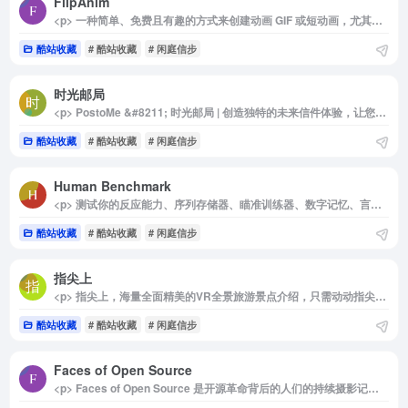
FlipAnim
<p> 一种简单、免费且有趣的方式来创建动画 GIF 或短动画，尤其是像素艺术风格， 翻转动画 是一个很好的选择。 </p>
酷站收藏
# 酷站收藏
# 闲庭信步
时光邮局
<p> PostoMe &#8211; 时光邮局 | 创造独特的未来信件体验，让您的话语穿越时空，给未来的自己或亲爱的人带去温暖和惊喜。记录生活，链接过去与未来。 </p>
酷站收藏
# 酷站收藏
# 闲庭信步
Human Benchmark
<p> 测试你的反应能力、序列存储器、瞄准训练器、数字记忆、言语记忆、黑猩猩测试、视觉记忆与打字，并且每个测试都有统计。 </p>
酷站收藏
# 酷站收藏
# 闲庭信步
指尖上
<p> 指尖上，海量全面精美的VR全景旅游景点介绍，只需动动指尖就能通过虚拟现实深入景区内部，体验各地的美景风光，快速掌握景点的资讯详情，是您出行的最佳旅游助手。 </p>
酷站收藏
# 酷站收藏
# 闲庭信步
Faces of Open Source
<p> Faces of Open Source 是开源革命背后的人们的持续摄影记录，该项目由致力于创造和推进开源技术的著名无名英雄的肖像组成。 </p>