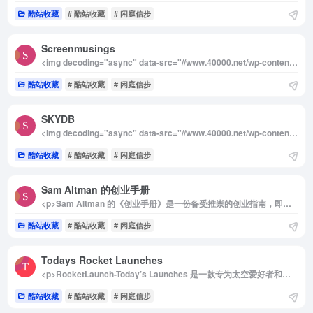
酷站收藏
# 酷站收藏
# 闲庭信步
Screenmusings
<img decoding="async" data-src="//www.40000.net/wp-content/uploads/2024/12/20241215075430-675e8b36b6418.webp" src="https://www.40000.net/wp-content/themes/onenav/images/t.png" alt="Screenmusings"><p>Screenmusings 是一个高质量的在线电影截图和电影色彩数据库网站，由一位名为 Sheriden 的热爱电影的创作者打造。这个网站最初是作为一个粉丝网站起步，随后逐步发展为结合作者对色彩、电影、编码、简约设计和数据研究热情的综合平台，为电影爱好者和创意工作者提供了丰富的资源。</p><p>网站目前收录了约 300 部电影的高清屏幕截图，所有截图均由 Sheriden 手动捕捉，主要使用了经过修改的 VirtualDub、AviSynth 和免费的剪贴板管理工具。网站截图以其清晰度和构图而闻名，是研究电影视觉语言的重要参考。</p><p>更值得关注的是其独特的电影色彩数据库，专注于分析电影中的色彩运用。这个数据库包含约 20000 张来自 192 部电影的截图，所有截图都经过分类和标记，用户可以按照主要色彩对这些截图进行排序。这一功能不仅便于研究电影中色彩与情绪的关系，还能为设计师、电影研究者和创意人士提供丰富的灵感来源。</p><p>无论是探索电影的视觉美学，还是挖掘色彩对叙事的影响，Screenmusings 都是一个不可多得的资源库，也是对电影艺术深刻热爱和理解的体现。</p>
酷站收藏
# 酷站收藏
# 闲庭信步
SKYDB
<img decoding="async" data-src="//www.40000.net/wp-content/uploads/2024/12/20241215075434-675e8b3a567d0.webp" src="https://www.40000.net/wp-content/themes/onenav/images/t.png" alt="SKYDB"><p>SKYDB 是一个集权威性与丰富性于一体的全球摩天大楼和高层建筑数据库，尤其适合建筑爱好者、专业研究者和城市规划人员使用。该平台囊括了超过20万座来自全球1万多个城市的高层建筑信息，并以精准、详尽的数据而闻名。用户可以轻松通过国家、城市或建筑名称进行检索，同时利用强大的排序和比较功能深入探索建筑设计与城市发展趋势。SKYDB 不仅提供详尽的高度、位置、年份、状态等信息，还设有丰富的榜单和庞大的媒体资料库，让用户能够全面了解摩天大楼的技术与文化内涵，是高层建筑领域的首选工具。</p><p>详细介绍：</p><p>SKYDB 是全球领先的摩天大楼和高层建筑信息数据库，为用户提供广泛的建筑数据与多维度的探索方式。其数据库覆盖了全球1万多个城市中的20万多座高层建筑，每一座建筑都包含详细的数据记录，包括高度、位置、建造年份、建筑状态和高清图片。用户可以利用平台的搜索功能，按国家、城市、建筑物名称等分类精准定位目标建筑。此外，SKYDB 还支持数据排序、对比和分享，方便用户进行深入研究或项目展示。</p><p>平台还制定了国际通用的高层建筑测量标准，以确保数据的权威性与一致性，同时维护着全球最高摩天大楼榜单、世界前1000摩天大楼等权威排名。SKYDB 独有的媒体档案库收录了超过100万份文件，其中包括技术图纸、示意图和建筑照片等，提供了全方位的资料支持。</p><p>为实现数据的高效管理与共享，SKYDB 实施了统一的数据标准，使用户在编辑、对比和交换数据时保持一致性和自动化处理能力。这种专业而精确的管理方式，不仅满足了建筑行业的需求，也为学术研究、城市发展分析等提供了重要参考，是探索全球高层建筑的绝佳工具。</p>
酷站收藏
# 酷站收藏
# 闲庭信步
Sam Altman 的创业手册
<p>Sam Altman 的《创业手册》是一份备受推崇的创业指南，即使经过多年，仍然能够为早期创业者提供深刻的洞察和指导。这本手册不仅总结了创业的核心理念，还涵盖了多个关键领域，是每位创业者在规划和发展过程中不可多得的参考资源。无论是构思商业创意，还是应对融资挑战，这本手册都能提供宝贵的思路。</p><p>详细介绍：</p><p>《创业手册》由 Sam Altman 于 2015 年撰写，是对其个人经验与 Y Combinator（YC）创业加速器理念的凝练总结。尽管这本手册主要聚焦于早期创业阶段的理论框架，但其核心观点依然充满前瞻性。内容围绕创业的多个关键环节展开，包括创意的来源、团队的组建、产品的打造、执行策略的制定、竞争环境的分析、盈利模式的探索以及融资的操作思路等。</p><p>这份手册并未提供具体的操作指南，而是注重启发创业者思考，以便从更宏观的角度理解创业的本质。通过阅读，创业者不仅可以学习到关于如何构建和发展企业的经典理论，还能够获得在面对复杂商业环境时所需的战略眼光。多年来，这本手册已被视为创业领域的经典之作，对于初创公司创始人和希望深入了解创业世界的读者而言极具价值。</p><img decoding="async" data-src="//www.40000.net/wp-content/uploads/2024/12/20241215075438-675e8b3e30128.webp" src="https://www.40000.net/wp-content/themes/onenav/images/t.png" alt="Sam Altman 的创业手册">
酷站收藏
# 酷站收藏
# 闲庭信步
Todays Rocket Launches
<p>RocketLaunch-Today’s Launches 是一款专为太空爱好者和航天领域专家打造的全方位信息平台。无论是了解最新的火箭发射动态，还是回顾历史航天成就，这个网站都能提供详尽而可靠的数据支持。实时更新的任务信息、倒计时以及高清视频资源，让用户足不出户即可跟随全球顶尖航天机构的探索步伐，堪称太空领域的信息宝库。</p><p>详细介绍：</p><p>RocketLaunch-Today’s Launches 是一个专注于全球卫星和飞船发射计划的在线平台，覆盖 SpaceX、NASA 以及其他航天机构的最新动态。用户可以随时查看当天的火箭发射时间表，并通过实时倒计时掌握每一项任务的关键时刻。平台提供详细的任务背景信息、高清视频直播以及实时状态更新，帮助用户深入了解每次发射的技术亮点和科学意义。</p><p>除了当下的发射信息，网站还记录了丰富的历史航天数据，包括历年发射任务的详尽档案和年度回顾等内容，为研究者和爱好者提供珍贵的参考资料。RocketLaunch-Today’s Launches 用全面的功能和易用的界面，成为航天领域信息获取的不二选择，既能满足科普需求，也能服务于专业研究。</p><img decoding="async" data-src="//www.40000.net/wp-content/uploads/2024/12/20241215075441-675e8b416ea93.webp" src="https://www.40000.net/wp-content/themes/onenav/images/t.png" alt="Todays Rocket Launches">
酷站收藏
# 酷站收藏
# 闲庭信步