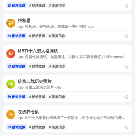
酷站收藏
# 酷站收藏
# 闲庭信步
很相思
<p> 很相思，寄托相思，在线放一盏孔明灯 </p>
酷站收藏
# 酷站收藏
# 闲庭信步
MBTI十六型人格测试
<p> 免费性格测试、类型描述、人际关系和职业建议 | 16Personalities </p>
酷站收藏
# 酷站收藏
# 闲庭信步
珍贵二战历史照片
<p> 珍贵二战历史照片 </p>
酷站收藏
# 酷站收藏
# 闲庭信步
在线养仓鼠
<p>早在十几年前作者就出了一代版本，而今天的这个升级版的养仓鼠，无论是画质还是玩法，都要比一代好玩的多，捏脸、捏人你玩过，捏窝玩过吗？</p>
酷站收藏
# 酷站收藏
# 闲庭信步