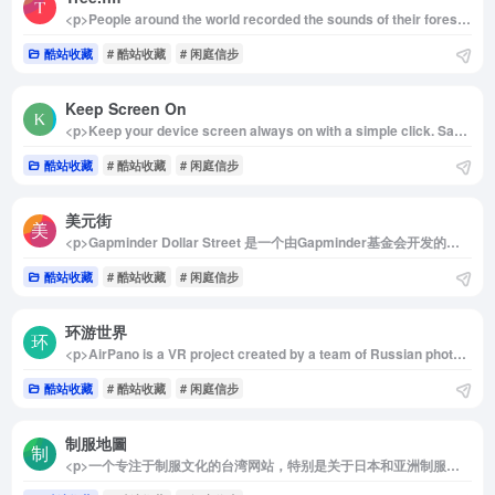
<p>People around the world recorded the sounds of their forests, so you can escape into nature, while in lockdown or unable to travel. Use this site to chill, meditate or do some digital shinrin-yoku.</p><p>世界各地的人们录制了他们森林的声音，让您在封锁期间或无法旅行时也能逃离到自然中。利用这个网站来放松、冥想或进行数字森林浴。</p><p>Tree.fm 是一个创新的在线平台，通过提供全球各地森林和自然环境的声音，让用户体验大自然的宁静和美丽。该平台不仅丰富了用户的听觉体验，还提升了对环境保护的关注，是一个值得探索的有价值的资源。</p><img decoding="async" data-src="//www.40000.net/wp-content/uploads/2024/12/20241215075909-675e8c4d130b3.png" src="https://www.40000.net/wp-content/themes/onenav/images/t.png" alt="Tree.fm">
酷站收藏
# 酷站收藏
# 闲庭信步
Keep Screen On
<p>Keep your device screen always on with a simple click. Say goodbye to interruptions caused by screen timeouts. Keep Screen On offers an easy solution to keep your device alert, ensuring uninterrupted usage while reading, watching, or multitasking. Experience a hassle-free browsing experience with our convenient tool. Keep your screen on and your device engaged with Keep Screen On &#8211; the perfect companion for extended screen time.</p><p>将您的设备屏幕保持常亮，只需简单点击即可。告别屏幕超时造成的中断。Keep Screen On 提供了一种简单的解决方案，让您的设备始终保持警觉，确保在阅读、观看或多任务操作时不会中断。通过我们的便捷工具，体验无忧的浏览体验。使用 Keep Screen On，让您的屏幕保持开启，让设备始终保持活跃——这是延长屏幕使用时间的完美伴侣。</p><img decoding="async" data-src="//www.40000.net/wp-content/uploads/2024/12/20241215075912-675e8c5071065.png" src="https://www.40000.net/wp-content/themes/onenav/images/t.png" alt="Keep Screen On">
酷站收藏
# 酷站收藏
# 闲庭信步
美元街
<p>Gapminder Dollar Street 是一个由Gapminder基金会开发的在线平台，旨在通过直观的数据可视化展示不同收入水平家庭的生活条件。它也是一个数据可视化工具，通过展示来自全球不同收入水平家庭的日常生活图片，帮助用户更好地理解全球贫富差距和生活条件的差异。该平台的目的是使复杂的社会经济数据变得更易于理解，并促使人们对全球发展和贫困问题有更深入的认识。</p><p>收入分层：Dollar Street 将家庭按照收入水平进行分层，从低收入到高收入，展示每个收入层级家庭的居住环境、生活条件和常用物品。<br>可视化展示：通过高质量的图片和直观的布局，用户可以看到不同收入水平家庭的居住条件和生活方式。</p><p>展示来自全球各个国家和地区的家庭，包括发达国家和发展中国家的家庭，提供了全面的全球视角，以及不同文化和地区的生活方式和居住条件，帮助用户了解全球各地的生活差异。</p><img decoding="async" data-src="//www.40000.net/wp-content/uploads/2024/12/20241215075917-675e8c5558cd1.png" src="https://www.40000.net/wp-content/themes/onenav/images/t.png" alt="美元街"><p>Dollar Street 美元街<br>In the news people in other cultures seem stranger than they are. We visited 264 families in 50 countries and collected 30,000 photos. We sorted the homes by income, from left to right.<br>在新闻中，其他文化背景的人似乎比他们本身更奇怪。我们走访了 50 个国家的 264 个家庭，收集了 30,000 张照片。我们按照收入从左到右对房屋进行排序。</p><p>See how people really live<br>看看人们的真实生活是怎样的</p>
酷站收藏
# 酷站收藏
# 闲庭信步
环游世界
<p>AirPano is a VR project created by a team of Russian photographers focused on taking high-resolution aerial 360° photographs and 360° video. Today AirPano is the largest virtual travel resource in the world &#8212; by geographical coverage, number of aerial photographs, and artistic and technical quality of the images — featuring 360° panoramas and 360° videos of the highest quality shot from a bird&#8217;s eye view.</p><p>AirPano 是由一个俄罗斯摄影师团队创建的虚拟现实项目，专注于拍摄高分辨率的空中 360°照片和 360°视频。如今，AirPano 是世界上最大的虚拟旅行资源——就地理覆盖范围、航拍照片数量以及图像的艺术和技术质量而言——以从鸟瞰视角拍摄的最高质量的 360°全景图和 360°视频为特色。</p><img decoding="async" data-src="//www.40000.net/wp-content/uploads/2024/12/20241215075924-675e8c5c6a362.png" src="https://www.40000.net/wp-content/themes/onenav/images/t.png" alt="环游世界"><p>&nbsp;</p>
酷站收藏
# 酷站收藏
# 闲庭信步
制服地圖
<p>一个专注于制服文化的台湾网站，特别是关于日本和亚洲制服的展示和资料。</p><p>Uniform Wingzero 是一个提供详细制服信息和图片的网站，涵盖了各种制服类型，包括学校制服、工作制服以及其他制服类别。该网站旨在为制服爱好者提供一个全面的制服图鉴和相关信息。</p><img decoding="async" data-src="//www.40000.net/wp-content/uploads/2024/12/20241215075937-675e8c6929f06.png" src="https://www.40000.net/wp-content/themes/onenav/images/t.png" alt="制服地圖">