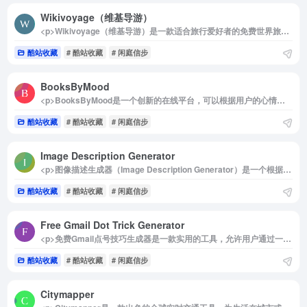
Wikivoyage（维基导游）
<p>Wikivoyage（维基导游）是一款适合旅行爱好者的免费世界旅游指南，覆盖了丰富的全球旅行信息。这一平台由志愿者共同编写，内容不断更新，确保信息的实用性和可靠性。此外，所有内容都可以免费访问并离线下载，为用户的旅行计划提供便利，同时也为开发者和企业提供了灵活的商业应用可能。</p><p>详细介绍：</p><p>Wikivoyage 是一个基于 Wiki 系统的开放性旅行指南平台，由德国组织 Wikivoyage e.V. 于2006年发起，并于2012年正式加入维基媒体基金会。其主要特色在于内容的开放性和自由性。所有指南内容均由全球志愿者共同撰写，涵盖了目的地介绍、旅行攻略、本地风俗、美食推荐等实用信息，帮助旅行者轻松规划旅程。</p><p>平台内容采用知识共享署名-相同方式共享协议授权，这意味着用户不仅可以免费浏览和下载所有资料，还可以根据需求将其用于商业用途。Wikivoyage 同时支持离线版本下载功能，方便用户在无网络环境下也能查看旅行指南。它是一款兼具实用性和便捷性的旅行工具，无论是短途出行还是探索远方，都能为旅行者提供高质量的参考和帮助。</p><img decoding="async" data-src="//www.40000.net/wp-content/uploads/2024/12/20241215075444-675e8b44ceaef.webp" src="https://www.40000.net/wp-content/themes/onenav/images/t.png" alt="Wikivoyage（维基导游）">
酷站收藏
# 酷站收藏
# 闲庭信步
BooksByMood
<p>BooksByMood是一个创新的在线平台，可以根据用户的心情推荐合适的书籍。无论你是感到疲倦、兴奋、忧伤还是寻找灵感，这个网站都能帮助你找到与当前情绪相匹配的阅读材料。用户只需选择自己的心情，网站便会提供一系列精心挑选的书籍推荐，帮助你在不同的情绪状态下找到最适合的阅读体验。</p><p>例如，当你感到疲倦时，BooksByMood会推荐一些轻松愉快的书籍，帮助你放松心情，恢复活力。每本推荐书籍的平均评分均来自Goodreads，确保所推荐的书籍质量上乘，通常评分在4.09/5以上。这一评分系统使得用户能够更有信心地选择阅读材料，享受高质量的阅读体验。</p><p>BooksByMood的最大亮点在于其用户友好的设计。用户无需注册或登录即可访问网站，简化了使用流程，让每个人都能轻松找到适合自己的书籍。这种无障碍的体验使得BooksByMood成为一个理想的选择，尤其是对于那些希望快速找到好书而不想繁琐注册的读者。</p><p>BooksByMood还鼓励用户分享自己的阅读体验和心情反馈，形成一个互动的社区氛围。用户可以在平台上留下评论，分享他们的感受和推荐，进一步丰富书籍推荐的多样性和深度。</p><p>总而言之，BooksByMood不仅是一个书籍推荐网站，更是一个根据情绪提供个性化阅读建议的平台。它通过简单直观的操作和高质量的书籍推荐，帮助用户在不同的心情下找到合适的阅读伴侣，提升阅读的乐趣和满足感。无论你是书籍爱好者还是偶尔阅读的朋友，BooksByMood都能为你提供独特的阅读体验。</p><img decoding="async" data-src="//www.40000.net/wp-content/uploads/2024/12/20241215075448-675e8b4808d77.webp" src="https://www.40000.net/wp-content/themes/onenav/images/t.png" alt="BooksByMood">
酷站收藏
# 酷站收藏
# 闲庭信步
Image Description Generator
<p>图像描述生成器（Image Description Generator）是一个根据图片生成文字的在线工具，它可以轻松准确地为您的图像生成描述性文字，100%免费使用。唯一的缺点是网站目前不支持中文，不过问题不大，开发者导航推荐大家安装谷歌翻译浏览器插件，中文翻译非常精准。</p><p>关于我们</p><p>欢迎使用图片描述生成器！我们的使命是提供强大的工具，帮助用户轻松为图片生成准确而富有创意的描述。无论您是需要单张图片的描述还是想要批量生成描述，我们的 AI 驱动解决方案都能满足您的需求。</p><p>我们的愿景</p><p>我们设想一个由人工智能驱动的工具可以增强创造力、节省时间并提高不同行业的可访问性的世界。借助图像描述生成器，我们旨在帮助摄影师、营销人员、开发人员和个人轻松生成高质量的图像描述。</p><p>认识我们的创始人</p><p>Roktim Saha是一位经验丰富的 Web 管理员、Python 机器人开发人员和 PHP 专家，拥有超过 7 年的经验。他开发了 100 多个网站和工具，对各个行业产生了积极影响。在此处详细了解 Roktim 的工作。</p><p>联系我们</p><p>如果您有任何疑问，请随时与我们联系。我们很乐意为您提供帮助！</p><img decoding="async" data-src="//www.40000.net/wp-content/uploads/2024/12/20241215075451-675e8b4b6ad16.webp" src="https://www.40000.net/wp-content/themes/onenav/images/t.png" alt="Image Description Generator">
酷站收藏
# 酷站收藏
# 闲庭信步
Free Gmail Dot Trick Generator
<p>免费Gmail点号技巧生成器是一款实用的工具，允许用户通过一个Gmail地址生成多个账户。这一技巧可以用于多种场景，例如在同一Gmail账号下注册多个网站账户，或者保护用户的隐私。此外，这个生成器也被称为Google Mail技巧、Gmail点号技巧、假Gmail生成器等。</p><p>该技巧的原理在于Gmail会自动忽略电子邮件地址中的点号。这一设计是为了减少用户在输入电子邮件时可能出现的拼写错误。然而，许多网站却将带有点号的电子邮件视为不同的电子邮件ID。因此，用户在注册新网站时，可以在电子邮件中添加点号，从而充分利用Gmail地址的灵活性，轻松创建多个账户。</p><img decoding="async" data-src="//www.40000.net/wp-content/uploads/2024/12/20241215075454-675e8b4eb1afb.webp" src="https://www.40000.net/wp-content/themes/onenav/images/t.png" alt="Free Gmail Dot Trick Generator">
酷站收藏
# 酷站收藏
# 闲庭信步
Citymapper