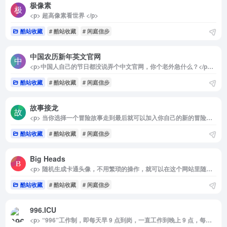
极像素
<p> 超高像素看世界 </p>
酷站收藏
# 酷站收藏
# 闲庭信步
中国农历新年英文官网
<p>中国人自己的节日都没说弄个中文官网，你个老外急什么？</p><p>过分！</p><p>网站用英文极尽详尽的介绍了中国农历新年的有关内容，我们不以为然，外国人却饶有兴趣！</p>
酷站收藏
# 酷站收藏
# 闲庭信步
故事接龙
<p> 当你选择一个冒险故事走到最后就可以加入你自己的新的冒险故事，让这个故事一直冒险下去，你的加入，让我们的故事更精彩。 </p>
酷站收藏
# 酷站收藏
# 闲庭信步
Big Heads
<p> 随机生成卡通头像，不用繁琐的操作，就可以在这个网站里随机生成出N多卡通头像，你也可以进一步精雕细琢，创作出属于自己的个性头像！ </p>
酷站收藏
# 酷站收藏
# 闲庭信步
996.ICU
<p> “996”工作制，即每天早 9 点到岗，一直工作到晚上 9 点，每周工作 6 天。 </p>