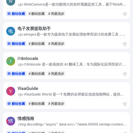
<p>WebCamera是一款功能强大的实时视频监控工具，基于WebRTC技术，提供高效、安全的点对点视频传输。它能够在不依赖第三方服务器的情况下实现实时视频流，具有出色的跨平台兼容性，支持多种浏览器和设备。</p><p>详细介绍：</p><p>WebCamera是一款基于Nuxt.js框架开发的实时监控工具，利用WebRTC技术实现点对点视频连接，确保数据不经过第三方服务器，从而保护用户的隐私安全。WebRTC技术自带加密功能，为视频流提供了额外的安全保障。该工具支持多种主流浏览器和设备，让用户在各种平台上都能享受实时视频监控的便捷。WebCamera采用Yarn进行包管理，优化了其性能与稳定性。其高效的视频传输机制使其适合各种应用场景，无论是远程家庭监控还是办公区域的安全管理，都能发挥出色作用。</p><p>使用方法：</p><p>1. 先连接摄像头，将作为摄像头的设备进入`摄像头`页面，输入连接ID，点连接。</p><p>2. 监控端进入`监控`页面，填入与摄像头相同的连接ID，点连接，即可连到对应的摄像头。</p><img decoding="async" data-src="//www.40000.net/wp-content/uploads/2024/12/20241215075531-675e8b73d87fb.webp" src="https://www.40000.net/wp-content/themes/onenav/images/t.png" alt="WebCamera">
酷站收藏
# 酷站收藏
# 闲庭信步
电子发票提取助手
<p>airegex是一款专为提高电子发票处理效率而设计的免费工具，特别适合需要批量处理电子发票信息的财务或税务人员。通过airegex，用户可以省去繁琐的手动录入过程，避免人为错误，让数据录入更便捷、更精准，是应对电子发票普及的理想选择。</p><p>详细介绍：</p><p>airegex是一款功能强大的电子发票信息提取助手，能快速将大量电子发票的信息批量导出至Excel，适合在财务和税务领域中有大规模发票管理需求的用户。随着电子发票的普及，手动整理和录入发票信息的工作变得更为繁重。airegex提供了便捷的解决方案——只需将电子发票文件打包上传至airegex系统，它便会自动识别发票的关键字段，将这些信息准确提取到Excel表格中。通过自动化处理，airegex减少了手动输入的时间，提升了工作效率，并降低了人为错误的发生几率，帮助企业轻松应对报账需求。</p><p>该工具完全免费使用，无需下载安装，适配于多种操作环境。airegex简洁的界面让用户无需专业背景也能轻松上手，是管理电子发票、提升工作效率的得力助手。</p><img decoding="async" data-src="//www.40000.net/wp-content/uploads/2024/12/20241215075534-675e8b76d0462.webp" src="https://www.40000.net/wp-content/themes/onenav/images/t.png" alt="电子发票提取助手">
酷站收藏
# 酷站收藏
# 闲庭信步
i18nlocale
<p>i18nlocale 是一款高效的 AI 翻译工具，专为国际化应用而设计，支持超过200种语言的翻译。其本地化的功能使得翻译过程更加安全便捷，不依赖服务器，适合开发者快速实现多语言支持。</p><img decoding="async" data-src="//www.40000.net/wp-content/uploads/2024/12/20241215075539-675e8b7b9a2a2.webp" src="https://www.40000.net/wp-content/themes/onenav/images/t.png" alt="i18nlocale"><p>详细介绍：</p><p>i18nlocale 是一款先进的 AI 翻译工具，旨在帮助开发者将应用程序内容轻松翻译成多种语言，以满足全球用户的需求。该工具支持超过200种语言，能够满足不同地区和用户群体的翻译要求，为应用的国际化提供了强大的支持。</p><p>i18nlocale 的核心技术基于 transformer.js 和 Xenova/nllb-200-distilled-600M 模型，确保了翻译的准确性和流畅性。用户可以在浏览器内直接进行翻译，无需依赖任何服务器，确保了数据的安全性和隐私保护。该工具的唯一后端代码主要用于身份验证，以启用一些高级功能，而大多数翻译操作都是在本地完成的，这大大提高了翻译速度。</p><p>i18nlocale 的设计注重用户体验，操作简单直观，开发者可以快速集成到他们的项目中。无论是移动应用、网页还是桌面软件，该工具都能提供稳定的翻译支持，使得应用程序能够顺利适应多语言环境。通过使用 i18nlocale，开发者能够高效地扩展他们的市场，提升用户满意度，轻松应对国际化挑战。</p>
酷站收藏
# 酷站收藏
# 闲庭信步
VisaGuide
<p>VisaGuide World 是一个免费的全球签证信息指南网站，提供丰富的签证信息及最新的政策动态。其全球护照指数系统基于独特的目的地重要性评分（DSS），对各国护照进行详细排名，为旅行者和移民者提供全面的签证和护照信息，是出行规划的有力助手。</p><p>查看排名：<a href="https://www.40000.net/go/?url=aHR0cHM6Ly9jb2Rlcm5hdi5jb20vZ28vP3VybD1hSFIwY0hNNkx5OTJhWE5oWjNWcFpHVXVkMjl5YkdRdmNHRnpjM0J2Y25RdmFXNWtaWGclM0Q%3D" target="_blank" rel="noopener" class="external external" rel="nofollow noopener">https://visaguide.world/passport/index</a></p><p>详细介绍：</p><p>VisaGuide World 是一个专为全球旅行者和移民者设计的在线签证信息指南平台。该网站旨在简化签证信息的获取过程，为用户提供一目了然的签证政策、申请要求以及最新动态，帮助旅行者快速了解前往各国所需的签证类型和条件。无论是短期旅游、商务访问还是长期移民计划，VisaGuide World 都为用户提供了详细、权威的签证指南，同时实时跟踪更新各国的签证政策变化。</p><p>此外，VisaGuide World 提供了一个名为全球护照指数的护照排名系统。该系统通过称为目的地重要性评分（DSS）的独特算法，衡量护照的实际价值。DSS依据多重因素，对全球199个国家和地区的护照进行评估，包括免签国家数量、签证便捷度等，为每本护照赋予一个独特的评分。通过这些数据，用户可以清晰地了解不同护照的全球排名和持有优势。截至2024年6月，根据VisaGuide World的排名，新加坡护照以91.15分位居榜首，被认为是全球最具实力的护照。</p><p>作为签证和护照信息领域的领先平台，VisaGuide World 不仅适用于普通旅行者，也为商务人士、移民申请者提供了可靠的资源。它的全球护照指数使用户能够根据最新数据做出明智的出行或移民选择。</p><img decoding="async" data-src="//www.40000.net/wp-content/uploads/2024/12/20241215075543-675e8b7fa72cf.webp" src="https://www.40000.net/wp-content/themes/onenav/images/t.png" alt="VisaGuide">
酷站收藏
# 酷站收藏
# 闲庭信步
情感指南
<img decoding="async" data-src="//www.40000.net/wp-content/uploads/2024/12/20241215075547-675e8b8336acb.webp" src="https://www.40000.net/wp-content/themes/onenav/images/t.png" alt="情感指南"><p>《How to Deal with My Crush》是一份颇具个人风格的情感指南，由Evan基于自己丰富的情感经历和大量的网络阅读（包括知乎、Instagram等平台）精心整理而成。这个指南对那些在情感中迷茫、尤其是初次面对喜欢对象时不知如何行动的男生具有一定的参考价值。作者的亲身经历和独特视角使得内容更具实用性和真实感，是一本值得一看的情感指南。</p><p>详细介绍：</p><p>《How to Deal with My Crush》是一份由Evan独立编写的情感指导手册，旨在帮助男生们解决与暗恋对象相处的各种困惑。作者在指南中提供了从自己经验中总结的实用建议，包括如何更自信地面对喜欢的人、如何正确表达自己的情感、以及在追求中应避免的误区等。这些内容不仅来源于作者的个人经历，还融入了他对大量网络资源的精华总结，从而使得内容兼具理论性和实操性。</p><p>因为指南由男性视角出发，主要适合男生们使用，尤其是那些缺乏恋爱经验或在情感关系中容易焦虑的年轻人。Evan的真实分享和理性的分析相结合，使得这本指南既充满了生活气息，又具备了实用价值，读者可以从中获得不少应对情感困惑的实际方法。</p><img decoding="async" data-src="//www.40000.net/wp-content/uploads/2024/12/20241215075547-675e8b833d8e6.webp" src="https://www.40000.net/wp-content/themes/onenav/images/t.png" alt="情感指南">