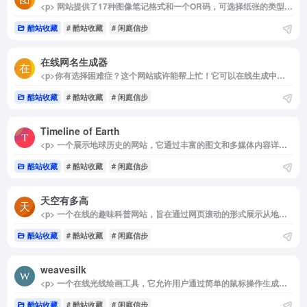
<p> 网站提供了17种图像笔记格式和一个OR码，可选择纸张的类型、自定义大小等等，再也不用去购买笔记本啦！ </p>
酷站收藏
# 酷站收藏
# 闲庭信步
在线网名生成器
<p>你有选择困难症？这个网站或许能帮上忙！它可以在线生成中文、韩文、日文和英文等多种语言的姓名。虽然这些名字有时看起来相当搞笑，可能不一定实用，但它能为你提供起名的灵感。如果你在起名字时感到纠结，不妨来这里看看，或许会得到意想不到的创意！</p>
酷站收藏
# 酷站收藏
# 闲庭信步
Timeline of Earth
<p> 一个展示地球历史的网站，它通过丰富的图文和多媒体内容详细介绍了地球各个重要阶段的历史。这个网站不仅涵盖了恐龙时代、历史时期以及文明发展等关键时期，还提供了直观易懂的图标来帮助用户理解地球从无到有的演化过程。 </p>
酷站收藏
# 酷站收藏
# 闲庭信步
天空有多高
<p> 一个在线的趣味科普网站，旨在通过网页滚动的形式展示从地球到宇宙深空的距离。用户可以通过滚动鼠标来开启一段太空之旅，体验从地球逐步向天空迈去的过程，最终到达月球、火星等天体。 </p>
酷站收藏
# 酷站收藏
# 闲庭信步
weavesilk
<p> 一个在线光线绘画工具，它允许用户通过简单的鼠标操作生成对称且富有艺术感的图案。 </p>
酷站收藏
# 酷站收藏
# 闲庭信步