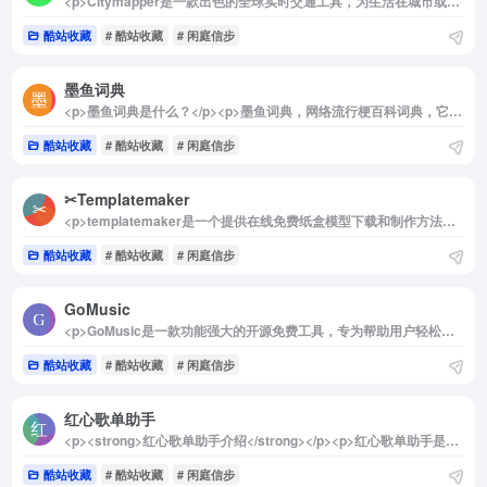
<p>Citymapper是一款出色的全球实时交通工具，为生活在城市或热衷于探索新城市的人群提供了极大的便利。它不仅支持多种出行方式的规划，如公共交通、骑行和驾驶，还实时显示交通工具的动态情况。无论是日常通勤还是城市旅行，Citymapper都能让您的出行更加高效和便捷。其跨平台支持和免费使用的特性，更让这款工具成为不可或缺的智能出行助手。</p><p>详细介绍：</p><p>Citymapper是一款功能强大的交通线路规划和实时显示软件，覆盖了全球多个主要城市的公共交通网络。用户可以通过这款工具轻松规划步行、骑行、驾车或乘坐公共交通的路线。Citymapper自动集成了来自开放数据、当地交通管理机构以及用户生成的信息，为用户提供最新、最准确的交通情况和出行建议。</p><p>无论是选择最快捷的路线还是最经济的方式，Citymapper都能为您量身定制出行方案。它支持安卓、iOS设备和网页版使用，界面直观且易于操作。通过实时更新的交通工具动态，用户能够及时了解公交车、地铁或共享单车的运行情况，从而避免不必要的等待。</p><p>此外，Citymapper还致力于结合当地特色，涵盖从出租车、共享出行到地铁票价的详细信息，使其成为一站式的出行解决方案。不管是通勤达人还是旅行爱好者，Citymapper都将为您的每一次出行带来便捷与舒适。</p><img decoding="async" data-src="//www.40000.net/wp-content/uploads/2024/12/20241215075457-675e8b51e15d8.webp" src="https://www.40000.net/wp-content/themes/onenav/images/t.png" alt="Citymapper">
酷站收藏
# 酷站收藏
# 闲庭信步
墨鱼词典
<p>墨鱼词典是什么？</p><p>墨鱼词典，网络流行梗百科词典，它是一个专注于网络流行文化的在线百科全书，旨在为广大热梗爱好者提供一个交流和分享的平台。这个词典汇集了丰富多样的流行梗、热门词汇、俚语以及其他网络用语，涵盖了当下最受欢迎的网络文化现象。随着网络语言的不断演变，墨鱼词典也在持续更新，确保用户能够获取最新的流行信息和趋势。</p><p>为什么要创建墨鱼词典？</p><p>在当今数字化时代，网络语言和流行文化迅速发展，新的梗层出不穷，许多人在日常交流中常常会遇到不熟悉的词汇和表达。墨鱼词典的诞生正是为了填补这一空白，帮助用户更好地理解和使用这些流行语。通过这个平台，用户不仅可以查找和学习各种流行梗，还可以参与到社区讨论中，与其他热爱网络文化的人分享自己的见解和创意。</p><p>墨鱼词典的设计旨在提供一个友好和互动的环境，鼓励用户贡献自己的知识和经验。无论是对网络文化感兴趣的年轻人，还是希望了解最新流行趋势的各个年龄段的用户，都能在这里找到乐趣和启发。通过不断的更新和社区互动，墨鱼词典希望成为网络流行文化的权威参考，推动这一文化现象的传播与发展。</p><img decoding="async" data-src="//www.40000.net/wp-content/uploads/2024/12/20241215075501-675e8b5567202.webp" src="https://www.40000.net/wp-content/themes/onenav/images/t.png" alt="墨鱼词典">
酷站收藏
# 酷站收藏
# 闲庭信步
✂Templatemaker ︎
<p>templatemaker是一个提供在线免费纸盒模型下载和制作方法的网站，旨在帮助用户轻松制作各种纸盒。该平台的纸盒种类繁多，涵盖了从简单的礼品盒到复杂的包装设计，满足不同需求的用户。制作这些纸盒所需的原材料非常简单，仅需剪刀、硬纸板和胶水，便可以开始创作。</p><p>在templatemaker上，用户可以免费创建和下载自定义尺寸的纸艺和包装模板。网站提供了多种模板类型，适用于纸工艺、包装、包装设计、学习材料以及装饰等多个领域。无论是想要为特别的场合制作独特的礼物包装，还是需要设计学习材料的教师，templatemaker都能提供丰富的资源和灵感。此外，用户无需注册即可直接使用和下载模板，极大地方便了用户的体验。</p><p>推荐使用templatemaker的理由在于，它不仅提供了丰富的纸盒设计选择，还鼓励用户发挥创意，制作个性化的纸艺作品。无论是家庭手工爱好者、学生还是教师，都能在这个平台上找到适合自己的项目。通过简单的操作和易于理解的制作方法，用户可以在家中享受DIY的乐趣，创造出独特的纸盒作品。</p><p>总之，templatemaker是一个理想的在线资源，适合所有对纸艺和包装设计感兴趣的人。无论是初学者还是经验丰富的手工艺者，都能在这里找到灵感和实用的工具，轻松实现自己的创意。</p><img decoding="async" data-src="//www.40000.net/wp-content/uploads/2024/12/20241215075505-675e8b59b286c.webp" src="https://www.40000.net/wp-content/themes/onenav/images/t.png" alt="✂Templatemaker ︎">
酷站收藏
# 酷站收藏
# 闲庭信步
GoMusic
<p>GoMusic是一款功能强大的开源免费工具，专为帮助用户轻松转移他们的播放列表和音乐收藏而设计。作为一款可靠且高效的跨音乐服务迁移解决方案，GoMusic使得在不同音乐平台之间转换播放列表和收藏夹变得简单而直观。无论您希望将Apple Music中的播放列表导入到Spotify、TIDAL、YouTube Music、Deezer等平台，GoMusic都能为您提供无缝的迁移体验。</p><img decoding="async" data-src="//www.40000.net/wp-content/uploads/2024/12/20241215075508-675e8b5ceeaeb.webp" src="https://www.40000.net/wp-content/themes/onenav/images/t.png" alt="GoMusic"><p>如何迁移至 Apple/Youtube/Spotify Music？</p><ul><li>1.输入歌单链接，如：http://163cn.tv/zoIxm3</li><li>2.复制查询结果</li><li>3.打开 TunemyMusic or Spotlistr 网站</li><li>4.选择歌单来源“任意文本”，将刚刚复制的歌单粘贴进去，选择 Apple/Youtube/Spotify Music 作为目的地，确认迁移</li></ul><p>如何启动程序？</p><ul><li>安装 Golang</li><li>将程序克隆至本地</li><li>编译并运行</li></ul><blockquote><p>git clone https://github.com/Bistutu/GoMusic.git<br>cd GoMusic<br>go build &amp;&amp;./GoMusic</p></blockquote><img decoding="async" data-src="//www.40000.net/wp-content/uploads/2024/12/20241215075508-675e8b5cf3fc2.webp" src="https://www.40000.net/wp-content/themes/onenav/images/t.png" alt="GoMusic">
酷站收藏
# 酷站收藏
# 闲庭信步
红心歌单助手
<p><strong>红心歌单助手介绍</strong></p><p>红心歌单助手是一款便捷的工具，旨在帮助用户轻松迁移他们的歌单至各大音乐平台。无论您是想在网易云音乐、QQ音乐、酷狗音乐、酷我音乐、咪咕音乐、波点音乐、Spotify还是Apple Music之间切换，红心歌单助手都能为您提供无缝的迁移体验，让您自由选择自己喜欢的音乐平台。此外，您还可以通过关注公众号「红心歌单助手」，享受更加便捷的歌单迁移服务。</p><p><strong> 红心歌单助手支持的音乐平台</strong></p><p>红心歌单助手支持多种主流音乐平台的歌单迁移，包括但不限于：网易云音乐、QQ音乐、酷狗音乐、酷我音乐、咪咕音乐、波点音乐、Spotify、Apple Music、YouTube（即将上线）</p><p>通过这些平台，用户可以轻松将自己喜爱的歌单迁移到其他平台，确保音乐体验的连续性和多样性。</p><img decoding="async" data-src="//www.40000.net/wp-content/uploads/2024/12/20241215075512-675e8b60937c6.webp" src="https://www.40000.net/wp-content/themes/onenav/images/t.png" alt="红心歌单助手"><p><strong> 红心歌单助手使用注意事项</strong></p><p>需要注意的是，免费用户在使用红心歌单助手进行迁移时，每个歌单只能迁移前300首歌曲。这一限制旨在为用户提供基本的迁移服务，同时也鼓励用户体验更多的功能和服务。</p><p>红心歌单助手为音乐爱好者提供了一个高效、便捷的解决方案，使得在不同音乐平台之间管理和迁移歌单变得轻而易举。无论您是想要尝试新的音乐平台，还是希望将自己喜爱的歌单分享给朋友，红心歌单助手都能满足您的需求。</p>
酷站收藏
# 酷站收藏
# 闲庭信步