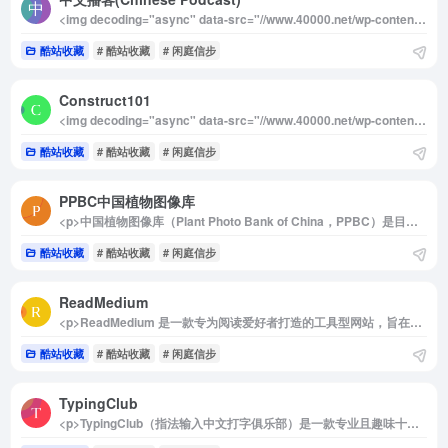
<img decoding="async" data-src="//www.40000.net/wp-content/uploads/2024/12/20241215075344-675e8b08b999d.webp" src="https://www.40000.net/wp-content/themes/onenav/images/t.png" alt="中文播客(Chinese Podcast)"><p>Hubbub 是一个专注于全球中文播客的在线平台，致力于收集和展示来自世界各地的中文播客内容，也被称为线上有声节目。该平台汇总了丰富多样的播客节目，用户可以通过搜索功能轻松找到感兴趣的内容。</p><p>目前，Hubbub 已收录了超过 53,824 个播客和 4,606,052 集播客节目，涵盖了广泛的主题和领域。无论是文化、科技、教育、娱乐还是社会热点，Hubbub 都能为用户提供多元化的视角和见解，让人们更深入地了解和认识喧嚣的中文世界。</p><p>Hubbub 的设计旨在提升用户体验，用户可以方便地浏览、收听和分享自己喜欢的播客节目。通过这个平台，听众不仅能够获取丰富的信息和观点，还能与其他播客爱好者互动，分享自己的听后感受。无论你是播客新手还是资深听众，Hubbub 都是一个不可或缺的资源，让你在中文播客的海洋中畅游。</p>
酷站收藏
# 酷站收藏
# 闲庭信步
Construct101
<img decoding="async" data-src="//www.40000.net/wp-content/uploads/2024/12/20241215075348-675e8b0c80e08.webp" src="https://www.40000.net/wp-content/themes/onenav/images/t.png" alt="Construct101"><p>Construct101是一个专为DIY手工爱好者打造的网站，提供了丰富多样的DIY项目教程，是动手达人和创意爱好者的理想平台。</p><p>网站内容涵盖了家居DIY的多个领域，无论是室内还是室外项目，都能在这里找到详细的制作方案。从实用性强的储物架到个性化的长凳、再到富有趣味性的喂鸟器，Construct101为用户提供了超过30种独特的DIY计划。这些计划不仅帮助用户改善生活空间，还激发了动手制作的乐趣。</p><p>每一个DIY教程都经过精心设计，包含以下详细资源：<br>1. 材料清单：列明所需材料，让用户可以轻松备齐。<br>2. 详细图纸：以直观的方式展示设计，让制作过程更简单明了。<br>3. 分步制作指导：从零基础到完成作品，每一步都有清晰的说明。<br>4. 制作视频：通过动态演示，让用户更直观地了解每个操作步骤。</p><p>所有资源均可免费下载为PDF格式，这意味着用户可以方便地将教程保存到设备中，随时随地参考。此外，Construct101鼓励用户分享自己的DIY创意方案，与全球的手工爱好者互动交流，互相启发新灵感，增添更多乐趣。</p><p>值得注意的是，该网站的内容为英文，因此对不熟悉英语的用户来说可能会有一定的语言障碍。不过，凭借图文并茂的教程以及简洁明了的制作视频，即使语言理解有限，也能轻松跟随步骤完成制作。</p><p>总的来说，Construct101不仅是一个学习DIY技能的绝佳平台，更是一个连接全球DIY爱好者的社群，激发创意、交流经验。无论是新手还是经验丰富的制作者，都能在这里找到心仪的项目和实用的资源。</p>
酷站收藏
# 酷站收藏
# 闲庭信步
PPBC中国植物图像库
<p>中国植物图像库（Plant Photo Bank of China，PPBC）是目前最大的植物分类图片库，于2008年正式成立，由中国科学院植物研究所在植物标本馆内设立，是一个专注于植物图片管理与共享的权威机构。该图库旨在全面收集、整理和保存各种植物相关的影像资源，为科学研究、科普教育以及公众使用提供强大的支持。</p><p>作为一座庞大的植物影像数据库，中国植物图像库系统性地收录了植物照片、底片、幻灯片、数码图片源文件及其拷贝，并对这些数据进行数字化存储和长期维护，确保资源的完整性与可持续利用。此外，该平台还提供图片销售代理和在线整理服务，为用户提供方便快捷的植物图片查询和下载体验。</p><p>该图像库采用了最新的植物分类系统，内容覆盖广泛。截至目前，已收录了616科、6644属、57459种（含10618个品种）的植物图片，总计高达14771179幅。这些图片不仅具备科学价值，也在植物鉴定、生态研究、文化传播等方面发挥着重要作用。</p><p>作为植物学领域的核心资源，中国植物图像库的建立与发展大大提升了植物分类学、保护生物学及相关学科的研究效率，同时为植物爱好者、教育工作者和科研人员提供了一个宝贵的知识与数据平台，助力传播植物科学知识与文化。</p><img decoding="async" data-src="//www.40000.net/wp-content/uploads/2024/12/20241215075351-675e8b0f8c72c.webp" src="https://www.40000.net/wp-content/themes/onenav/images/t.png" alt="PPBC中国植物图像库">
酷站收藏
# 酷站收藏
# 闲庭信步
ReadMedium
<p>ReadMedium 是一款专为阅读爱好者打造的工具型网站，旨在免费解析 Medium 平台上的付费会员文章，让用户无需注册登录 Medium 账号，也不必订阅付费专区，就能轻松畅享优质内容。无论是想扩展知识领域，还是仅为满足阅读需求，ReadMedium 都提供了便捷的解决方案。</p><p>这款工具的使用方式简单高效，仅需几步即可实现免费阅读 Medium 会员文章：</p><p>直接解析文章链接：将目标 Medium 会员文章的链接复制到 ReadMedium 官网的输入框，点击“Go”按钮，即可解锁文章内容。<br>快速链接修改法：在 Medium 文章的网址前添加“read”一词，然后回车访问，即可直接解析并打开文章。例如，将 https://medium.com/&#8230; 改为 https://read.medium.com/&#8230;，文章内容瞬间呈现。<br>ReadMedium 的设计初衷是降低信息获取门槛，为更多人提供探索 Medium 深度内容的机会。它支持多种类型的文章解析，包括技术博客、商业案例、个人成长故事等，满足用户的多元化阅读需求。</p><p>作为一个便捷的内容访问工具，ReadMedium 特别适合那些对 Medium 内容感兴趣但暂未订阅会员的用户。它帮助用户在无额外付费的情况下，获取高质量的知识和灵感，是阅读爱好者不可多得的助力工具。</p><img decoding="async" data-src="//www.40000.net/wp-content/uploads/2024/12/20241215075354-675e8b12a5632.webp" src="https://www.40000.net/wp-content/themes/onenav/images/t.png" alt="ReadMedium">
酷站收藏
# 酷站收藏
# 闲庭信步
TypingClub
<p>TypingClub（指法输入中文打字俱乐部）是一款专业且趣味十足的在线打字练习工具，旨在帮助用户从零开始掌握正确的指法，并逐步学会盲打技能。通过科学的训练步骤和多样化的练习方式，TypingClub 不仅能显著提升用户的打字速度，还能够同步提高阅读能力，适合各个年龄段的用户使用。</p><p>该工具提供丰富的学习资源，包括650多种互动打字游戏、详细的指法教学视频、实用的打字测试，以及循序渐进的课程设计，帮助用户以轻松有趣的方式掌握盲打技巧。无需注册，用户即可随时开始学习，体验无障碍的在线打字课程。TypingClub 特别注重用户体验，不仅涵盖传统的打字训练，还通过趣味化的内容设计激发学习兴趣，使枯燥的输入练习变得更加生动有趣。</p><p>无论你是希望提升工作效率、优化打字技能，还是为孩子培养实用能力，TypingClub 都是一个理想的选择。借助这款工具，你可以以互动和娱乐的方式快速提升自己的键盘操作水平，为日常学习和工作奠定扎实基础。</p><img decoding="async" data-src="//www.40000.net/wp-content/uploads/2024/12/20241215075357-675e8b15eddb0.webp" src="https://www.40000.net/wp-content/themes/onenav/images/t.png" alt="TypingClub">