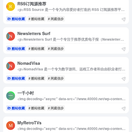
RSS订阅源推荐
<p>RSS Source 是一个专为内容爱好者打造的 RSS 订阅源推荐平台，集结了来自多个领域的高质量 RSS 订阅资源。无论你关注科技动态、技术文章、产品资讯，还是商业趋势、设计灵感、播客内容和 ACG 文化，这个平台都能满足你的需求，助你轻松构建一个个性化的内容阅读世界。</p><p><strong>核心功能与亮点</strong></p><p>多领域覆盖</p><p>平台汇集了海量 RSS 订阅源，涵盖 科技、技术、产品、商业、设计、播客、ACG 等多个主题领域。无论你是追求行业前沿信息，还是寻找兴趣社区动态，RSS Source 都能帮你快速定位优质资源。<br>灵活筛选方式</p><p>支持按 类别（例如科技、设计、播客等）和 语言（如英文、中文、日文等）进行筛选，帮助你更快速地找到适合自己阅读习惯的订阅源。<br>一键获取订阅链接</p><p>每个推荐的订阅源都清晰标注了 RSS 地址，用户只需 复制链接，即可将其添加到支持 RSS 的服务或工具中，简单方便。<br>兼容多种阅读工具</p><p>无论你使用 Feedly、Inoreader 等在线聚合订阅服务，还是偏好 Reeder 等本地 RSS 阅读软件，RSS Source 提供的订阅链接都能完美兼容，快速上手。<br>使用指南<br>浏览订阅资源</p><p>登录 RSS Source 网站，浏览不同主题的订阅源，根据自己的兴趣挑选心仪的内容。<br>复制订阅地址</p><p>找到感兴趣的订阅源后，复制对应的 RSS 地址。<br>添加到阅读工具</p><p>将复制的 RSS 地址粘贴到你使用的 RSS 阅读器（如 Feedly、Inoreader、Reeder 等）中，即可开始订阅和阅读。<br>探索更多优质内容</p><p>持续关注 RSS Source 定期更新的资源库，发现更多优质内容，优化你的订阅体验。<br>适用场景<br>知识获取：订阅科技、技术等专业内容，快速掌握行业趋势。<br>兴趣延伸：关注 ACG、设计等主题，获取更多创意灵感。<br>商业洞察：订阅商业资讯，助你捕捉市场动向和最新机会。<br>播客爱好者：集中管理和追踪播客更新，轻松追随热门节目。<br>为什么选择 RSS Source？<br>在信息过载的时代，RSS 是一种高效且聚焦的阅读方式。而 RSS Source 通过系统化的整理和推荐，帮助用户节省了寻找优质订阅源的时间，提供了一个探索高质量内容的起点。对于想要提升阅读效率、构建个性化内容库的用户来说，这无疑是一个不可错过的工具。</p><p>无论你是初次接触 RSS 的小白，还是有丰富经验的老手，RSS Source 都能为你的阅读体验带来全新可能。快去试试，为你的知识探索之旅开启更多可能性吧！</p><img decoding="async" data-src="//www.40000.net/wp-content/uploads/2024/12/20241215075415-675e8b2725025.webp" src="https://www.40000.net/wp-content/themes/onenav/images/t.png" alt="RSS订阅源推荐">
酷站收藏
# 酷站收藏
# 闲庭信步
Newsletters Surf
<p>Newsletters Surf 是一个专注于推荐优质电子报（Newsletter）的英文网站，旨在帮助用户快速找到自己感兴趣的主题资讯。通过汇聚来自各行各业的精选内容，平台为用户提供一站式订阅服务，帮助他们轻松获取最新的行业动态和趋势分析。无论你是寻找专业领域的深度解读，还是日常轻松阅读的优质资源，这里都能满足你的需求。</p><p>平台特色</p><p>多行业与多主题覆盖</p><p>Newsletters Surf 汇集了来自多个行业和主题的电子报，无论你是科技爱好者、金融分析师，还是文化、艺术爱好者，都能找到匹配兴趣的内容。常见领域包括：</p><p>科技与创新<br>商业与金融<br>健康与生活方式<br>艺术与文化<br>教育与职业发展<br>环保与社会公益<br>热门趋势一目了然<br>平台实时更新最受欢迎的电子报，并提供以下浏览选项：</p><p>今日热点：了解当天备受关注的热门内容。<br>一周回顾：查看过去七天中最受欢迎的趋势，捕捉关键资讯。<br>便捷订阅功能<br>用户无需切换多个网站，只需通过 Newsletters Surf 即可直接订阅感兴趣的电子报。一次操作即可轻松开启个性化内容推送。</p><p>智能推荐系统</p><p>平台根据用户的浏览和订阅行为，智能推荐可能感兴趣的电子报内容，帮助用户发现更多优质资源。</p><p>简洁的用户体验</p><p>网站界面设计直观，支持多种筛选和排序方式，让用户能够快速定位感兴趣的主题并订阅。</p><p>使用场景</p><p>专业人士获取行业资讯<br>想要紧跟行业动态的专业人士可以通过 Newsletters Surf 订阅权威电子报，例如科技领域的最新技术报告、商业金融的市场分析等。</p><p>个人兴趣探索</p><p>对某些主题感兴趣的个人用户，可以通过平台找到相关领域的精品内容，例如艺术评论、健康生活建议等。</p><p>创业者和营销人员灵感来源</p><p>创业者和营销人员可以通过订阅领域趋势类电子报，洞察市场需求和消费者心理，找到灵感和商机。</p><p>学生与研究者的学习工具</p><p>学生和学术研究者可以通过订阅专业领域的电子报，扩展知识面，获取深度分析，为学习与研究提供支持。</p><p>未来展望</p><p>Newsletters Surf 致力于为全球用户打造一个更高效、更全面的资讯获取平台，并计划在以下方面进行改进：</p><p>多语言支持：引入其他语言版本，覆盖更广泛的国际用户群体。<br>分类优化与搜索功能升级：通过更细化的分类与更强大的搜索功能，让用户更快速地找到精准内容。<br>社区互动功能：新增用户评论与评分系统，帮助他人挑选优质电子报。<br>个性化订阅管理工具：为用户提供订阅管理界面，方便随时增删订阅或调整接收频率。</p><p>总结</p><p>Newsletters Surf 是一款极具价值的资讯发现工具，不仅帮助用户高效获取优质内容，还提供便捷的订阅服务。它让用户能够在信息繁杂的时代找到真正感兴趣、对生活和工作有帮助的内容，是学习、职业发展和兴趣培养的不二之选。如果你正在寻找值得订阅的优质电子报，Newsletters Surf 会是你的最佳伙伴。</p><img decoding="async" data-src="//www.40000.net/wp-content/uploads/2024/12/20241215075418-675e8b2a6ced5.webp" src="https://www.40000.net/wp-content/themes/onenav/images/t.png" alt="Newsletters Surf">
酷站收藏
# 酷站收藏
# 闲庭信步
NomadVisa
<p>NomadVisa 是一个专为数字游民、远程工作者和自由职业者打造的全球数字游民签证信息汇总网站。如果你渴望在享受自由职业或远程工作的同时环游世界，这个平台将是你的理想助手。NomadVisa 提供全面、最新的数字游民签证资源，帮助你轻松找到适合自己的签证选项，助力无国界工作生活方式的实现。</p><p>平台内容覆盖广泛，可根据目标国家进行个性化筛选，快速找到所需的签证信息。无论你计划前往欧洲、亚洲还是美洲，都能获得关于签证费用、有效期限、申请要求等的准确详情。此外，网站支持订阅更新服务，让用户实时掌握全球签证政策的最新动态，不错过任何机会。</p><p>NomadVisa 的使命是简化跨国工作和生活的复杂流程，为追求自由与冒险的全球游民提供便捷工具。无论你是刚开始规划全球化职业生涯的新手，还是经验丰富的国际远程工作者，NomadVisa 都能成为你可靠的信息资源和指南，让你的环球之旅更轻松、更有方向感。</p><img decoding="async" data-src="//www.40000.net/wp-content/uploads/2024/12/20241215075421-675e8b2dac499.webp" src="https://www.40000.net/wp-content/themes/onenav/images/t.png" alt="NomadVisa">
酷站收藏
# 酷站收藏
# 闲庭信步
一千小时
<img decoding="async" data-src="//www.40000.net/wp-content/uploads/2024/12/20241215075424-675e8b300911c.webp" src="https://www.40000.net/wp-content/themes/onenav/images/t.png" alt="一千小时"><p>一千小时是李笑来的一本开源书籍，曾通过他的官方网站和各种平台发布，后来有网友整理并上传了该书的 PDF 和 EPUB 格式电子书版本，提供了通过夸克网盘等途径下载。李笑来在书中提出，通过1000个小时的专注和努力，任何技能都可以掌握。他强调，真正的努力并非简单的辛苦，而是通过短时间内的高频重复和持续投入，逐渐积累出深厚的能力和经验。</p><p>李笑来通过这本书分享了他对于专注、时间管理和技能培养的独到见解，强调“努力”并非一味的辛苦，而是高效且有针对性地进行大量重复练习。他认为，无论是学业、事业还是兴趣爱好，通过将注意力集中在某一项技能上，坚持1000小时的时间，你就能获得显著的进步和突破。</p><p>该书的核心思想是时间和专注力的力量，倡导用足够的时间和专注去反复练习，从而获得任何技能的掌握。对于那些希望提升自我、强化某项技能的人来说，这本书提供了一个清晰的路径，帮助读者理解如何将时间投入到有价值的事情上，最终实现个人的成长和进步。</p><p><strong>特色功能</strong></p><p>你能想到的，只要是对学习有帮助的功能，我们都实现了。</p><p>音频可视化跟读：导入的音频，我们会进行解析，提供可视化跟读</p><p>视频可视化跟读：既然音频可以跟读，视频当然也可以</p><p>文章阅读：导入各类外语文章，进行解析阅读</p><p>AI 自然对话：最称职的人工智能外语陪练</p><p>重温笔记：学习遇到难点？先添加笔记，再巩固复习</p><p>词典助记：学习遇到生词？添加到生词本，再巩固复习</p><p>社区竞赛：每日、每周、每月都有人跟你一起学习进步</p>
酷站收藏
# 酷站收藏
# 闲庭信步
MyRetroTVs
<img decoding="async" data-src="//www.40000.net/wp-content/uploads/2024/12/20241215075427-675e8b3341f98.webp" src="https://www.40000.net/wp-content/themes/onenav/images/t.png" alt="MyRetroTVs"><p>MyRetroTVs 是一个在线复古电视模拟器，旨在带领用户回到1950至2000年代的经典电视时代。该平台收录了各类经典电视节目，包括卡通、喜剧、戏剧、电影、音乐、新闻、肥皂剧、体育赛事、脱口秀等多种类型。用户只需点击页面上的任何一台虚拟电视机，即可浏览当时的电视频道，感受过去几十年间的电视文化与怀旧氛围。</p><p>通过 MyRetroTVs，您可以轻松访问那些曾经在荧屏上熠熠生辉的节目，无论是小时候观看的卡通，还是经典的晚间新闻和体育赛事。每一台虚拟电视都呈现了不同时期的画面风格，让您感受到那个时代特有的电视效果和视觉体验。</p><p>对于喜欢怀旧、想要重温过去电视黄金时代的观众来说，MyRetroTVs 是一个不可多得的数字时光机，它为您提供了一个沉浸式的回忆之旅，既能感受经典节目的魅力，又能发现过去电视文化的独特魅力。</p>