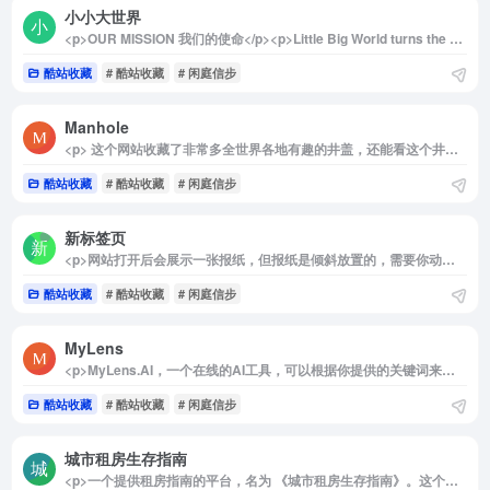
小小大世界
<p>OUR MISSION 我们的使命</p><p>Little Big World turns the most beautiful and interesting places on earth into adorable miniature models using tilt-shift photography with spectacular drone cinematography and amazing time lapses.</p><p>Little Big World 使用移轴摄影、壮观的无人机摄影和令人惊叹的延时摄影，将地球上最美丽、最有趣的地方变成可爱的微型模型。</p><p>Discover the world in a way you’ve never seen it before.</p><p>以您从未见过的方式探索世界。</p>
酷站收藏
# 酷站收藏
# 闲庭信步
Manhole
<p> 这个网站收藏了非常多全世界各地有趣的井盖，还能看这个井盖具体在什么地方。 </p>
酷站收藏
# 酷站收藏
# 闲庭信步
新标签页
<p>网站打开后会展示一张报纸，但报纸是倾斜放置的，需要你动动小脑袋瓜才能看清楚，设置成连续模式后网页会自动左右倾斜。</p><img decoding="async" data-src="//www.40000.net/wp-content/uploads/2024/12/20241215075816-675e8c1825ba7.png" src="https://www.40000.net/wp-content/themes/onenav/images/t.png" alt="新标签页">
酷站收藏
# 酷站收藏
# 闲庭信步
MyLens
<p>MyLens.AI，一个在线的AI工具，可以根据你提供的关键词来创建时间线，输入不同的关键词，可以是历史、人物、科技、产品甚至游戏。</p><p>关键是无需注册就可使用！</p><p>现在免费！！现在免费！！以后可能会进行收费（我猜的）</p>
酷站收藏
# 酷站收藏
# 闲庭信步
城市租房生存指南
<p>一个提供租房指南的平台，名为 《城市租房生存指南》。这个网站帮助用户在城市中找到合适的租房，提供省钱、安心、避坑的租房小白修炼手册。包括了租前准备、租中管理、租后事宜等方面的硬核知识，还有法律法规、表格模板、维权指南等租房工具箱。</p>