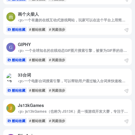
画个火柴人
<p>一个有趣的在线互动式游戏网站，玩家可以在这个平台上用简单的线条画出一个小人展开一系列的冒险和解谜。整个游戏世界都是由玩家的想象力创造出来的，玩家需要充分发挥自己的创造力来完成各种任务。此外，游戏还提供了丰富的艺术作品展示功能，玩家可以分享和发现其他玩家创作的艺术作品。</p>
酷站收藏
# 酷站收藏
# 闲庭信步
GIPHY
<p> 一个全球知名的在线动态GIF图片搜索引擎，被誉为GIF界的谷歌。界面非常简洁和具有功能性，顶部导航键包含了最受欢迎的几类GIF动画：表情、娱乐、体育和贴纸。 </p>
酷站收藏
# 酷站收藏
# 闲庭信步
33台词
<p>一个电影台词搜索引擎，可以帮助用户通过输入台词来快速检索相关的影片素材及其出现的时间节点。该网站支持中英文台词的搜索，并且可以播放字幕对应的视频。</p><p>通过这个工具，你可以轻松找到相关台词出现的影片和时间点。如果你是视频创作者，可以用它来寻找素材；如果你是英语/日语学生或者老师，你可以用它来找到相关句子和词汇的使用场景。</p>
酷站收藏
# 酷站收藏
# 闲庭信步
Js13kGames
<p> js13kGames（也称为 JS13K）是一项游戏开发大赛，专注于创建使用 ZIP 压缩时不超过 13 KB 的浏览器游戏。参与者不得使用外部服务或库，并且所有资源也必须符合大小限制。游戏使用 JavaScript 和 HTML5 进行编程。 </p>
酷站收藏
# 酷站收藏
# 闲庭信步