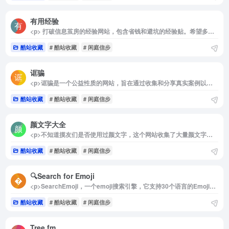
有用经验
<p> 打破信息茧房的经验网站，包含省钱和避坑的经验贴。希望多一些投稿，让更多有用经验薪火相传！ </p>
酷站收藏
# 酷站收藏
# 闲庭信步
诓骗
<p>诓骗是一个公益性质的网站，旨在通过收集和分享真实案例以及防骗技巧来帮助人们提升识骗防骗的能力。它提供了丰富的反诈信息，包括最新骗局、实用防骗指南、相关法律法规等内容，非常适合想要提升安全意识的用户。这一网站的宗旨是“愿天下无骗”，为用户提供可靠的学习资源，帮助他们避免陷入各种诈骗陷阱。</p><p>详细介绍：</p><p>诓骗致力于构建一个全面的防骗知识平台，通过提供丰富的内容帮助人们提高警惕和自我保护意识。该网站涵盖了多个重要的专栏，内容包括当前社会上常见的骗局、近期新型诈骗风险的曝光、深入的防骗技巧分析，以及针对不同类型诈骗的法律应对指南等。用户可以浏览最新的真实案例，学习如何辨别骗局，获得有关常见诈骗手段的防范建议，还能深入了解相关法律知识以应对可能遇到的纠纷。</p><p>此外，网站在“硬核反诈”栏目中详尽分析了各类骗局的操作手法和识别方法，适合各类人群尤其是易受骗的长者和年轻人学习参考。无论是学习基础的防骗知识，还是想要了解最新的诈骗趋势，这里都可以提供全面的资源支持。通过诓骗 – 小心有骗，用户不仅可以提升自身的防骗能力，也能更好地保护家人和朋友的财产与信息安全。</p><img decoding="async" data-src="//www.40000.net/wp-content/uploads/2024/12/20241215075901-675e8c4511731.webp" src="https://www.40000.net/wp-content/themes/onenav/images/t.png" alt="诓骗">
酷站收藏
# 酷站收藏
# 闲庭信步
颜文字大全
<p>不知道摸友们是否使用过颜文字，这个网站收集了大量颜文字表情，可以按照分类进行查找，或者按照关键词，可以直接复制颜文字到剪切板。难得一见的简洁网站。</p>
酷站收藏
# 酷站收藏
# 闲庭信步
🔍Search for Emoji
<p>SearchEmoji，一个emoji搜索引擎，它支持30个语言的Emoji搜索，一词搜索，一键复制！</p><p>选中想要使用的emoji，点击即可弹出该emoji图片信息，你可以点击图标下载的“复杂”按钮，直接复制使用它！</p>
酷站收藏
# 酷站收藏
# 闲庭信步
Tree.fm