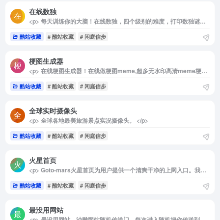
在线数独
<p> 每天训练你的大脑！在线数独，四个级别的难度，打印数独谜题，免费数独游戏的乐趣。 </p>
酷站收藏
# 酷站收藏
# 闲庭信步
梗图生成器
<p> 在线梗图生成器！在线做梗图meme,超多无水印高清meme梗图模板等你来免费制作分享！电脑PC端或者手机端都能在线制作属于自己的meme梗图 </p>
酷站收藏
# 酷站收藏
# 闲庭信步
全球实时摄像头
<p> 全球各地最美旅游景点实况摄像头。 </p>
酷站收藏
# 酷站收藏
# 闲庭信步
火星首页
<p> Goto-mars火星首页为用户提供一个清爽干净的上网入口。我们的理念是简约、个性、极致。给上网用户提供最舒适的上网体验。 </p>
酷站收藏
# 酷站收藏
# 闲庭信步
最没用网站
<p> 最没用网站，沙雕网站随机传送门，每次进入随机把你传送到一个沙雕、小众、但很有趣的网站。 </p>