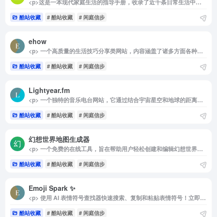
<p>这是一本现代家庭生活的指导手册，收录了近千条日常生活中的高招、绝招、巧招、妙招，招招方便实用。 切实有效。 内容涉及厨艺美食、家庭清洁、养生健身、 家庭 医护、家用电器、家居装饰、家庭理财等生活的方方面面，把丰富宝贵的生活经验奉献给广大读者。</p>
酷站收藏
# 酷站收藏
# 闲庭信步
ehow
<p> 一个高质量的生活技巧分享类网站，内容涵盖了诸多方面各种类型的主题，并且被分门别类有层次的编排好。它已拥有超过337,000篇关于“这事怎么做”的文章以及相关视频，提供细致到每一个步骤的操作指南。 </p>
酷站收藏
# 酷站收藏
# 闲庭信步
Lightyear.fm
<p> 一个独特的音乐电台网站，它通过结合宇宙星空和地球的距离来推荐不同歌曲，从而提供一种特别的星际音乐漫游体验。 </p>
酷站收藏
# 酷站收藏
# 闲庭信步
幻想世界地图生成器
<p> 一个免费的在线工具，旨在帮助用户轻松创建和编辑幻想世界地图。 </p>
酷站收藏
# 酷站收藏
# 闲庭信步
Emoji Spark ✨
<p> 使用 AI 表情符号查找器快速搜索、复制和粘贴表情符号！立即为任何消息找到完美的表情符号。发现表情符号的含义并增强你的消息。 </p>
酷站收藏
# 酷站收藏
# 闲庭信步