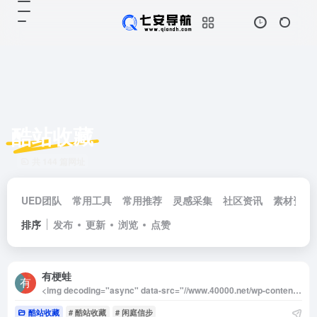
酷站收藏
共 144 篇网址
UED团队
常用工具
常用推荐
灵感采集
社区资讯
素材资源
排序
发布
更新
浏览
点赞
有梗蛙
<img decoding="async" data-src="//www.40000.net/wp-content/uploads/2024/12/20241215075309-675e8ae5a3d26.webp" src="https://www.40000.net/wp-content/themes/onenav/images/t.png" alt="有梗蛙"><p>有梗蛙——十万个梗百科是一款面向网络流行语爱好者的在线知识库。它的核心目标是为用户提供详尽且高效的流行文化信息，通过精简明了的语言解析当下最热门的梗、网络用语和相关文化背景，帮助你在短时间内全面掌握新梗的起源、含义及相关的趣味内容。</p><p>推荐理由：</p><p>随着互联网文化的迅速发展，各种梗词层出不穷，但新梗的传播速度和复杂的来源常常让人难以跟上节奏。有梗蛙的出现为这一问题提供了解决方案，无论你是想了解梗的来源、背后的故事，还是希望获取相关的表情包和视频内容，这个平台都能快速满足需求。其更新频率高、语言精练的特点让用户能够随时保持对流行文化的敏锐洞察力，特别适合社交达人和喜欢幽默交流的人群。</p><p>有梗蛙将流行语知识进行了系统化整理，收录内容丰富，涵盖了流行梗的历史背景、事件详情、经典梗图以及表情包等实用资源。用户在使用过程中可以轻松浏览并了解某一梗词的所有细节，甚至包括该梗的原视频出处。这种全面的知识整合不仅帮助用户理解网络文化，还让用户在社交互动中游刃有余。此外，有梗蛙的简洁界面设计和高效的搜索功能，使其成为探索网络流行文化的得力工具。</p>
酷站收藏
# 酷站收藏
# 闲庭信步